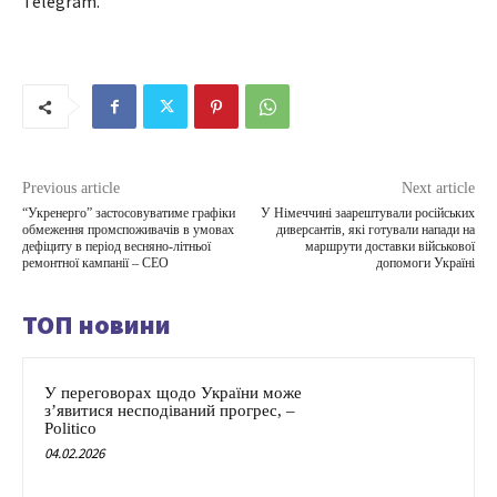
Telegram.
Previous article
Next article
“Укренерго” застосовуватиме графіки
У Німеччині заарештували російських
обмеження промспоживачів в умовах
диверсантів, які готували напади на
дефіциту в період весняно-літньої
маршрути доставки військової
ремонтної кампанії – CEO
допомоги Україні
ТОП новини
У переговорах щодо України може
з’явитися несподіваний прогрес, –
Politico
04.02.2026