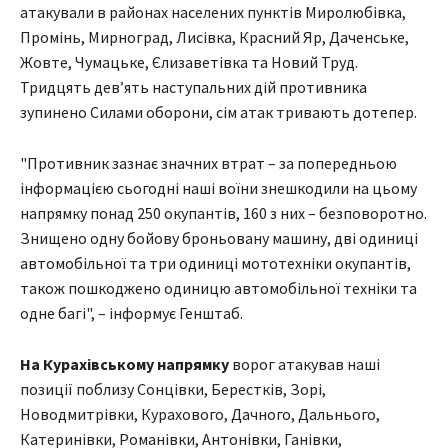
атакували в районах населених пунктів Миролюбівка,
Промінь, Мирноград, Лисівка, Красний Яр, Даченське,
Жовте, Чумацьке, Єлизаветівка та Новий Труд.
Тридцять дев’ять наступальних дій противника
зупинено Силами оборони, сім атак тривають дотепер.
"Противник зазнає значних втрат – за попередньою
інформацією сьогодні наші воїни знешкодили на цьому
напрямку понад 250 окупантів, 160 з них – безповоротно.
Знищено одну бойову броньовану машину, дві одиниці
автомобільної та три одиниці мототехніки окупантів,
також пошкоджено одиницю автомобільної техніки та
одне багі", – інформує Генштаб.
На Курахівському напрямку
ворог атакував наші
позиції поблизу Сонцівки, Берестків, Зорі,
Новодмитрівки, Курахового, Дачного, Дальнього,
Катеринівки, Романівки, Антонівки, Ганівки,