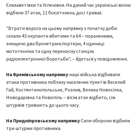
Єлизаветівки та Успенівки. На даний час українські воїни
відбили 37 атак, 11 боєзіткнень досі триває.
"Втрати ворога на цьому напрямку з початку доби
склали 43 окупанти вбитими та 64 – пораненими,
знищено два бронетранспортери, 4 одиниці
мототехніки та одну переносну станцію
радіоелектронної боротьби", – йдеться у повідомленні.
На Времівському напрямку
наші війська відбивали
атаки противника поблизу населених пунктів Веселий
Гай, Костянтинопольське, Розлив, Велика Новосілка,
Новодарівка та Новопіль – вісім атак відбито, сім
штурмів тривають до цього часу.
На Придніпровському напрямку
Сили оборони відбили
три штурми противника.