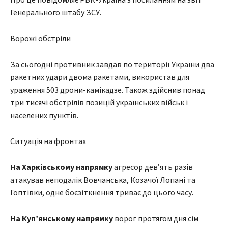
Генерального штабу ЗСУ.
Ворожі обстріли
За сьогодні противник завдав по території України два
ракетних удари двома ракетами, використав для
ураження 503 дрони-камікадзе. Також здійснив понад
три тисячі обстрілів позицій українських військ і
населених пунктів.
Ситуація на фронтах
На Харківському напрямку
агресор дев’ять разів
атакував неподалік Вовчанська, Козачої Лопані та
Гоптівки, одне боєзіткнення триває до цього часу.
На Куп’янському напрямку
ворог протягом дня сім