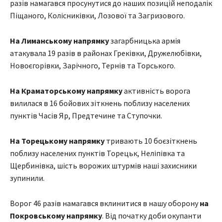
разів намагався просунутися до наших позицій неподалік
Піщаного, Колісниківки, Лозової та Загризового.
На Лиманському напрямку
загарбницька армія
атакувала 19 разів в районах Греківки, Дружелюбівки,
Новоєгорівки, Зарічного, Тернів та Торського.
На Краматорському напрямку
активність ворога
вилилася в 16 бойових зіткнень поблизу населених
пунктів Часів Яр, Предтечине та Ступочки.
На Торецькому напрямку
тривають 10 боєзіткнень
поблизу населених пунктів Торецьк, Неліпівка та
Щербинівка, шість ворожих штурмів наші захисники
зупинили.
Ворог 46 разів намагався вклинитися в нашу оборону
на
Покровському напрямку
. Від початку доби окупанти