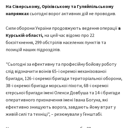
На Сіверському, Оріхівському та Гуляйпільському
напрямках
сьогодні ворог активних дій не проводив.
Сили оборони України продовжують ведення операції
в
Курській області,
на цей час відомо про 22
боєзіткнення, 299 обстрілів населених пунктів та
позицій наших підрозділів.
"Сьогодні за ефективну та професійну бойову роботу
слід відзначити воїнів 65-ї окремої механізованої
бригади, 126-ї окремої бригади територіальної оборони,
38-ї окремої бригади морської піхоти, 68-ї окремої
єгерської бригади імені Олекси Довбуша та 14-ї бригади
оперативного призначення імені Івана Богуна, які
ефективно знищують ворога, завдають йому втрат у
живій силі та техніці", – резюмували у Генштабі.