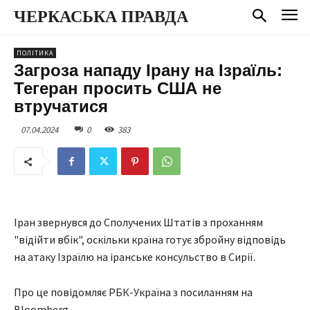
ЧЕРКАСЬКА ПРАВДА
ПОЛІТИКА
Загроза нападу Ірану на Ізраїль:
Тегеран просить США не
втручатися
07.04.2024
0
383
Іран звернувся до Сполучених Штатів з проханням
"відійти вбік", оскільки країна готує збройну відповідь
на атаку Ізраїлю на іранське консульство в Сирії.
Про це повідомляє РБК-Україна з посиланням на
Bloomberg.