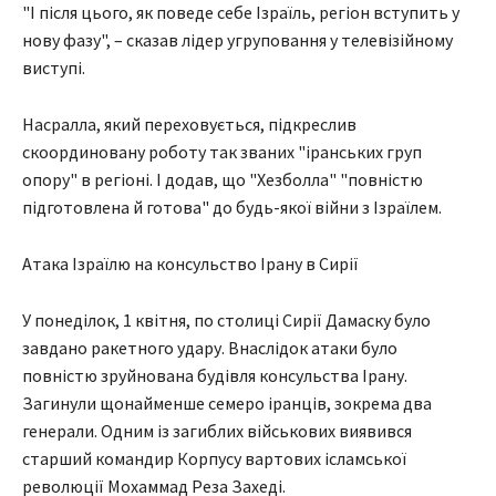
"І після цього, як поведе себе Ізраїль, регіон вступить у
нову фазу", – сказав лідер угруповання у телевізійному
виступі.
Насралла, який переховується, підкреслив
скоординовану роботу так званих "іранських груп
опору" в регіоні. І додав, що "Хезболла" "повністю
підготовлена й готова" до будь-якої війни з Ізраїлем.
Атака Ізраїлю на консульство Ірану в Сирії
У понеділок, 1 квітня, по столиці Сирії Дамаску було
завдано ракетного удару. Внаслідок атаки було
повністю зруйнована будівля консульства Ірану.
Загинули щонайменше семеро іранців, зокрема два
генерали. Одним із загиблих військових виявився
старший командир Корпусу вартових ісламської
революції Мохаммад Реза Захеді.