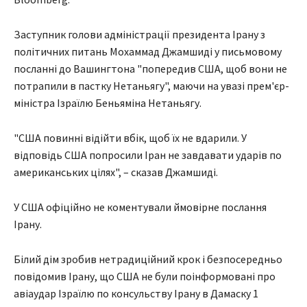
Заступник голови адміністрації президента Ірану з
політичних питань Мохаммад Джамшиді у письмовому
посланні до Вашингтона "попередив США, щоб вони не
потрапили в пастку Нетаньягу", маючи на увазі прем'єр-
міністра Ізраїлю Беньяміна Нетаньягу.
"США повинні відійти вбік, щоб їх не вдарили. У
відповідь США попросили Іран не завдавати ударів по
американських цілях", – сказав Джамшиді.
У США офіційно не коментували ймовірне послання
Ірану.
Білий дім зробив нетрадиційний крок і безпосередньо
повідомив Ірану, що США не були поінформовані про
авіаудар Ізраїлю по консульству Ірану в Дамаску 1