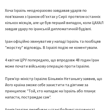
Хоча Ізраїль неодноразово завдавав ударів по
пов'язаних з Іраном об'єктах у Сирії протягом останніх
кількох місяців, але це був перший випадок, коли ЦАХАЛ
завдав удару по іранській дипломатичній будівлі.
Іран офіційно звинуватив у нападі Ізраїль та пообіцяв
"жорстку" відповідь. В Ізраїлі подію не коментували.
4 квітня ЦРУ попередило, що впродовж 48 годин Іран
може почати військову операцію проти Ізраїлю.
Прем'єр-міністр Ізраїлю Біньямін Нетаньягу заявив, що
його країна зможе себе захистити та діятиме за
принципом: "Той, хто нападає на Ізраїль або планує
напасти, постраждає сам".
Армія Ізраїлю перебуває у стані бойової готовності,