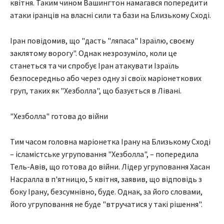
квітня. Таким чином Вашингтон намагався попередити
атаки іранців на власні сили та бази на Близькому Сході.
Іран повідомив, що "дасть "ляпаса" Ізраїлю, своєму
заклятому ворогу". Однак незрозуміло, коли це
станеться та чи спробує Іран атакувати Ізраїль
безпосередньо або через одну зі своїх маріонеткових
груп, таких як "Хезболла", що базується в Лівані.
"Хезболла" готова до війни
Тим часом головна маріонетка Ірану на Близькому Сході
– ісламістське угруповання "Хезболла", – попередила
Тель-Авів, що готова до війни. Лідер угруповання Хасан
Насралла в п'ятницю, 5 квітня, заявив, що відповідь з
боку Ірану, безсумнівно, буде. Однак, за його словами,
його угруповання не буде "втручатися у такі рішення".