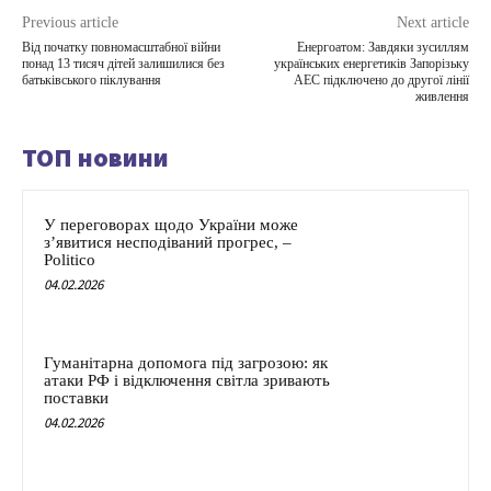
Previous article
Next article
Від початку повномасштабної війни
Енергоатом: Завдяки зусиллям
понад 13 тисяч дітей залишилися без
українських енергетиків Запорізьку
батьківського піклування
АЕС підключено до другої лінії
живлення
ТОП новини
У переговорах щодо України може
з’явитися несподіваний прогрес, –
Politico
04.02.2026
Гуманітарна допомога під загрозою: як
атаки РФ і відключення світла зривають
поставки
04.02.2026