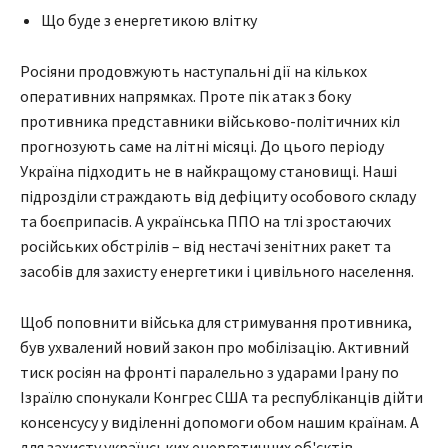
Що буде з енергетикою влітку
Росіяни продовжують наступальні дії на кількох
оперативних напрямках. Проте пік атак з боку
противника представники військово-політичних кіл
прогнозують саме на літні місяці. До цього періоду
Україна підходить не в найкращому становищі. Наші
підрозділи страждають від дефіциту особового складу
та боєприпасів. А українська ППО на тлі зростаючих
російських обстрілів – від нестачі зенітних ракет та
засобів для захисту енергетики і цивільного населення.
Щоб поповнити війська для стримування противника,
був ухвалений новий закон про мобілізацію. Активний
тиск росіян на фронті паралельно з ударами Ірану по
Ізраїлю спонукали Конгрес США та республіканців дійти
консенсусу у виділенні допомоги обом нашим країнам. А
для захисту українських енергетичних об'єктів