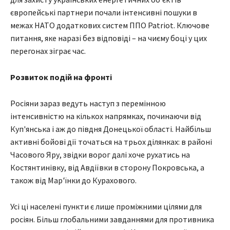
європейські партнери почали інтенсивні пошуки в
межах НАТО додаткових систем ППО Patriot. Ключове
питання, яке наразі без відповіді – на чиєму боці у цих
перегонах зіграє час.
Розвиток подій на фронті
Росіяни зараз ведуть наступ з перемінною
інтенсивністю на кількох напрямках, починаючи від
Куп'янська і аж до півдня Донецької області. Найбільш
активні бойові дії точаться на трьох ділянках: в районі
Часового Яру, звідки ворог далі хоче рухатись на
Костянтинівку, від Авдіївки в сторону Покровська, а
також від Мар'їнки до Курахового.
Усі ці населені пункти є лише проміжними цілями для
росіян. Більш глобальними завданнями для противника