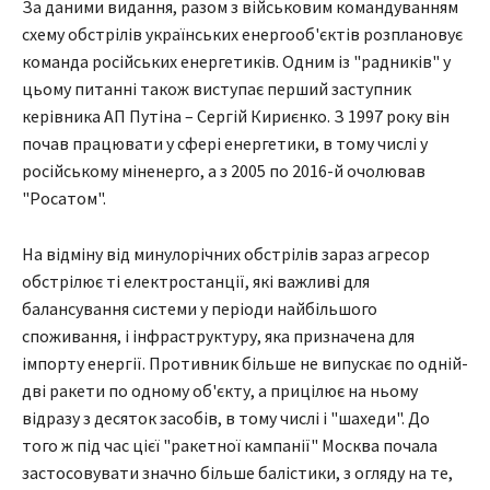
За даними видання, разом з військовим командуванням
схему обстрілів українських енергооб'єктів розплановує
команда російських енергетиків. Одним із "радників" у
цьому питанні також виступає перший заступник
керівника АП Путіна – Сергій Кириєнко. З 1997 року він
почав працювати у сфері енергетики, в тому числі у
російському міненерго, а з 2005 по 2016-й очолював
"Росатом".
На відміну від минулорічних обстрілів зараз агресор
обстрілює ті електростанції, які важливі для
балансування системи у періоди найбільшого
споживання, і інфраструктуру, яка призначена для
імпорту енергії. Противник більше не випускає по одній-
дві ракети по одному об'єкту, а прицілює на ньому
відразу з десяток засобів, в тому числі і "шахеди". До
того ж під час цієї "ракетної кампанії" Москва почала
застосовувати значно більше балістики, з огляду на те,