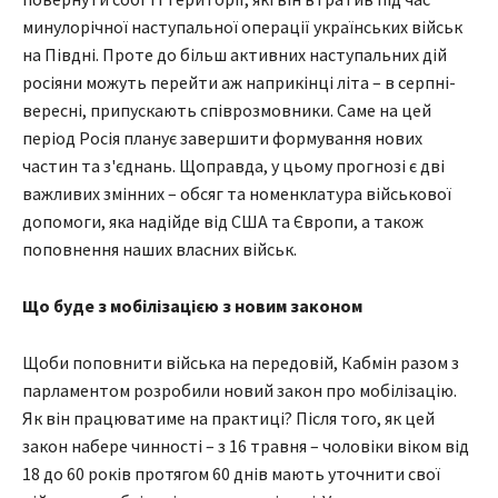
минулорічної наступальної операції українських військ
на Півдні. Проте до більш активних наступальних дій
росіяни можуть перейти аж наприкінці літа – в серпні-
вересні, припускають співрозмовники. Саме на цей
період Росія планує завершити формування нових
частин та з'єднань. Щоправда, у цьому прогнозі є дві
важливих змінних – обсяг та номенклатура військової
допомоги, яка надійде від США та Європи, а також
поповнення наших власних військ.
Що буде з мобілізацією з новим законом
Щоби поповнити війська на передовій, Кабмін разом з
парламентом розробили новий закон про мобілізацію.
Як він працюватиме на практиці? Після того, як цей
закон набере чинності – з 16 травня – чоловіки віком від
18 до 60 років протягом 60 днів мають уточнити свої