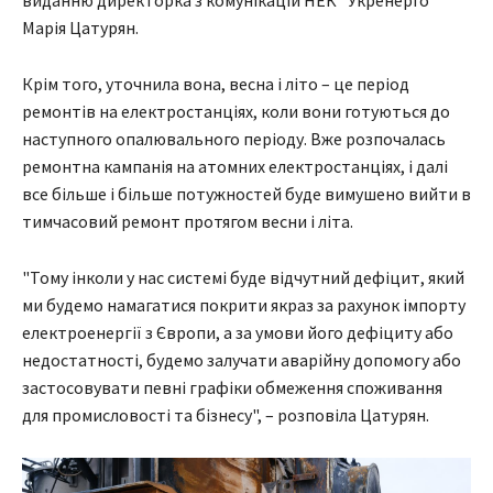
Марія Цатурян.
Крім того, уточнила вона, весна і літо – це період
ремонтів на електростанціях, коли вони готуються до
наступного опалювального періоду. Вже розпочалась
ремонтна кампанія на атомних електростанціях, і далі
все більше і більше потужностей буде вимушено вийти в
тимчасовий ремонт протягом весни і літа.
"Тому інколи у нас системі буде відчутний дефіцит, який
ми будемо намагатися покрити якраз за рахунок імпорту
електроенергії з Європи, а за умови його дефіциту або
недостатності, будемо залучати аварійну допомогу або
застосовувати певні графіки обмеження споживання
для промисловості та бізнесу", – розповіла Цатурян.