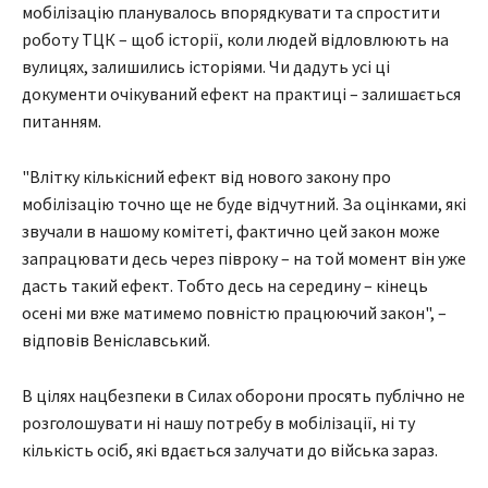
мобілізацію планувалось впорядкувати та спростити
роботу ТЦК – щоб історії, коли людей відловлюють на
вулицях, залишились історіями. Чи дадуть усі ці
документи очікуваний ефект на практиці – залишається
питанням.
"Влітку кількісний ефект від нового закону про
мобілізацію точно ще не буде відчутний. За оцінками, які
звучали в нашому комітеті, фактично цей закон може
запрацювати десь через півроку – на той момент він уже
дасть такий ефект. Тобто десь на середину – кінець
осені ми вже матимемо повністю працюючий закон", –
відповів Веніславський.
В цілях нацбезпеки в Силах оборони просять публічно не
розголошувати ні нашу потребу в мобілізації, ні ту
кількість осіб, які вдається залучати до війська зараз.