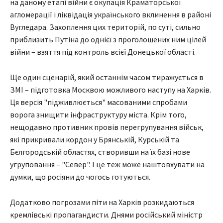
на даному етапі війни є окупація Краматорської
агломерації і ліквідація українського вклинення в районі
Вугледара. Захоплення цих територій, по суті, сильно
приблизить Путіна до однієї з проголошених ним цілей
війни – взяття під контроль всієї Донецької області.
Ще один сценарій, який останнім часом тиражується в
ЗМІ – підготовка Москвою можливого наступу на Харків.
Ця версія "підживлюється" масованими спробами
ворога знищити інфраструктуру міста. Крім того,
нещодавно противник провів перегрупування військ,
які прикривали кордон у Брянській, Курській та
Бєлгородській областях, створивши на їх базі нове
угруповання – "Север". І це теж може наштовхувати на
думки, що росіяни до чогось готуються.
Додатково погрозами піти на Харків розкидаються
кремлівські пропагандисти. Днями російський міністр