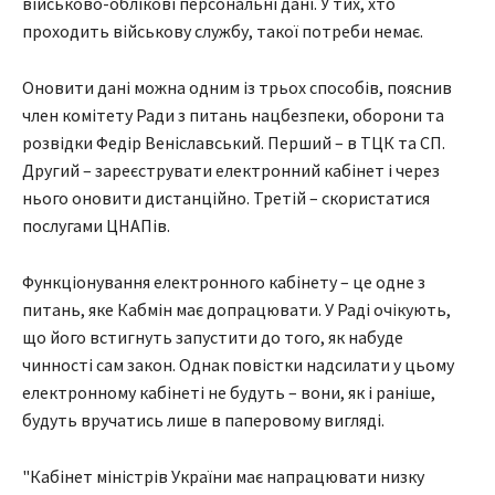
військово-облікові персональні дані. У тих, хто
проходить військову службу, такої потреби немає.
Оновити дані можна одним із трьох способів, пояснив
член комітету Ради з питань нацбезпеки, оборони та
розвідки Федір Веніславський. Перший – в ТЦК та СП.
Другий – зареєструвати електронний кабінет і через
нього оновити дистанційно. Третій – скористатися
послугами ЦНАПів.
Функціонування електронного кабінету – це одне з
питань, яке Кабмін має допрацювати. У Раді очікують,
що його встигнуть запустити до того, як набуде
чинності сам закон. Однак повістки надсилати у цьому
електронному кабінеті не будуть – вони, як і раніше,
будуть вручатись лише в паперовому вигляді.
"Кабінет міністрів України має напрацювати низку