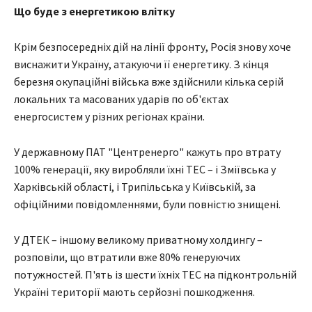
Що буде з енергетикою влітку
Крім безпосередніх дій на лінії фронту, Росія знову хоче
виснажити Україну, атакуючи її енергетику. З кінця
березня окупаційні війська вже здійснили кілька серій
локальних та масованих ударів по об'єктах
енергосистем у різних регіонах країни.
У державному ПАТ "Центренерго" кажуть про втрату
100% генерації, яку виробляли їхні ТЕС – і Зміївська у
Харківській області, і Трипільська у Київській, за
офіційними повідомленнями, були повністю знищені.
У ДТЕК – іншому великому приватному холдингу –
розповіли, що втратили вже 80% генеруючих
потужностей. П'ять із шести їхніх ТЕС на підконтрольній
Україні території мають серйозні пошкодження.