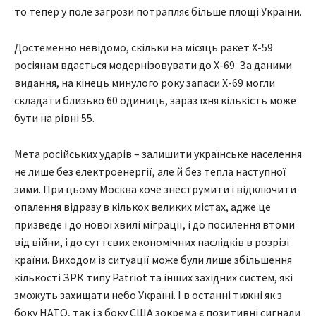
то тепер у поле загрози потрапляє більше площі України.
Достеменно невідомо, скільки на місяць ракет Х-59
росіянам вдається модернізовувати до Х-69. За даними
видання, на кінець минулого року запаси Х-69 могли
складати близько 60 одиниць, зараз їхня кількість може
бути на рівні 55.
Мета російських ударів – залишити українське населення
не лише без електроенергії, але й без тепла наступної
зими. При цьому Москва хоче знеструмити і відключити
опалення відразу в кількох великих містах, адже це
призведе і до нової хвилі міграції, і до посилення втоми
від війни, і до суттєвих економічних наслідків в розрізі
країни. Виходом із ситуації може були лише збільшення
кількості ЗРК типу Patriot та інших західних систем, які
зможуть захищати небо Україні. І в останні тижні як з
боку НАТО, так і з боку США зокрема є позитивні сигнали