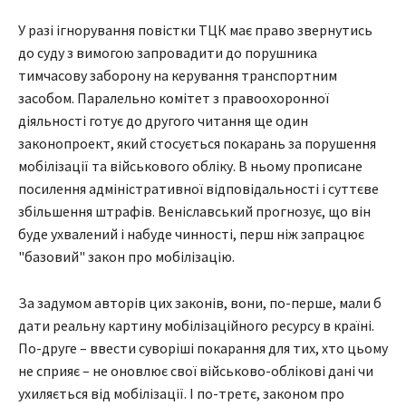
У разі ігнорування повістки ТЦК має право звернутись
до суду з вимогою запровадити до порушника
тимчасову заборону на керування транспортним
засобом. Паралельно комітет з правоохоронної
діяльності готує до другого читання ще один
законопроект, який стосується покарань за порушення
мобілізації та військового обліку. В ньому прописане
посилення адміністративної відповідальності і суттєве
збільшення штрафів. Веніславський прогнозує, що він
буде ухвалений і набуде чинності, перш ніж запрацює
"базовий" закон про мобілізацію.
За задумом авторів цих законів, вони, по-перше, мали б
дати реальну картину мобілізаційного ресурсу в країні.
По-друге – ввести суворіші покарання для тих, хто цьому
не сприяє – не оновлює свої військово-облікові дані чи
ухиляється від мобілізації. І по-третє, законом про