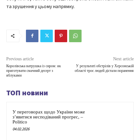
та зрушення у цьому напрямку.
Previous article
Next article
Королівська ватрушка із сиром: як
У результаті обстрілів у Херсонській
приготувати смачний десерт з
області троє людей дістали поранення
яблуками
ТОП новини
У переговорах щодо України може
з’явитися несподіваний прогрес, –
Politico
04.02.2026