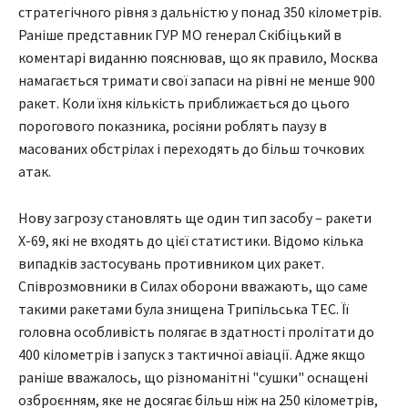
стратегічного рівня з дальністю у понад 350 кілометрів.
Раніше представник ГУР МО генерал Скібіцький в
коментарі виданню пояснював, що як правило, Москва
намагається тримати свої запаси на рівні не менше 900
ракет. Коли їхня кількість приближається до цього
порогового показника, росіяни роблять паузу в
масованих обстрілах і переходять до більш точкових
атак.
Нову загрозу становлять ще один тип засобу – ракети
Х-69, які не входять до цієї статистики. Відомо кілька
випадків застосувань противником цих ракет.
Співрозмовники в Силах оборони вважають, що саме
такими ракетами була знищена Трипільська ТЕС. Її
головна особливість полягає в здатності пролітати до
400 кілометрів і запуск з тактичної авіації. Адже якщо
раніше вважалось, що різноманітні "сушки" оснащені
озброєнням, яке не досягає більш ніж на 250 кілометрів,