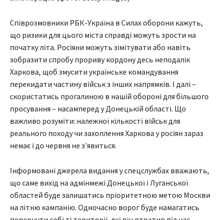
Співрозмовники РБК-Україна в Силах оборони кажуть,
що ризики для цього міста справді можуть зрости на
початку літа. Росіяни можуть зімітувати або навіть
зобразити спробу прориву кордону десь неподалік
Харкова, щоб змусити українське командування
перекидати частину військ з інших напрямків. І далі –
скористатись прогалиною в нашій обороні для більшого
просування – насамперед у Донецькій області. Що
важливо розуміти: належної кількості військ для
реального походу чи захоплення Харкова у росіян зараз
немає і до червня не з'явиться.
Інформовані джерела видання у спецслужбах вважають,
що саме вихід на адмінмежі Донецької і Луганської
областей буде залишатись пріоритетною метою Москви
на літню кампанію. Одночасно ворог буде намагатись
повернути собі ті території, які він втратив під час