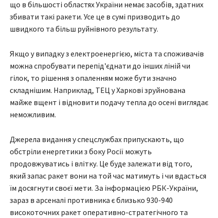
що в більшості областях України немає засобів, здатних
збивати такі ракети. Усе це в сумі призводить до
швидкого та більш руйнівного результату.
Якщо у випадку з електроенергією, міста та споживачів
можна спробувати перепід'єднати до інших ліній чи
гілок, то рішення з опаленням може бути значно
складнішим. Наприклад, ТЕЦ у Харкові зруйнована
майже вщент і відновити подачу тепла до осені виглядає
неможливим.
Джерела видання у спецслужбах припускають, що
обстріли енергетики з боку Росії можуть
продовжуватись і влітку. Це буде залежати від того,
який запас ракет вони на той час матимуть і чи вдасться
їм досягнути своєї мети. За інформацією РБК-України,
зараз в арсеналі противника є близько 930-940
високоточних ракет оперативно-стратегічного та