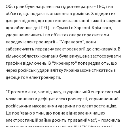
Обстріли були націлені і на гідрогенерацію – ГЕС, і на
об'єкти, що подають опалення в домівки. З відкритих
джерел відомо, що противник за останні тижні атакував
щонайменше дві ТЕЦ – в Сумах і в Харкові. Крім того,
удари наносились і по об’єктах оператора системи
передачі електроенергії – "Укренерго", вони
забезпечують передачу електроенергії до споживачів. В
кількох областях компанія була вимушена застосовувати
графіки відключень. В "Укренерго" попереджають, що
через російські удари влітку Україна може стикатись з
дефіцитом електроенергії.
"Протягом літа, час від часу, в українській енергосистемі
може виникати дефіцит електроенергії, спричиненний
російськими масованими ударими по електростанціях.
Це пов'язано з тим, що повне відновлення наших
електростанцій займе досить тривалий час", – пояснила
виданню директорка з комунікацій НЕК "Укренерго"