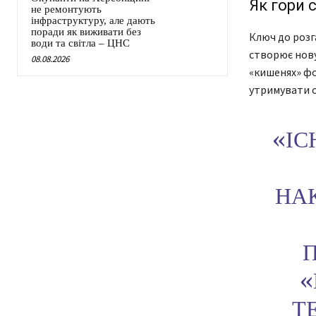
Як гори 
не ремонтують
інфраструктуру, але дають
поради як виживати без
Ключ до розга
води та світла – ЦНС
створює нову 
08.08.2026
«кишенях» ф
утримувати о
«ІС
НА
«
Т