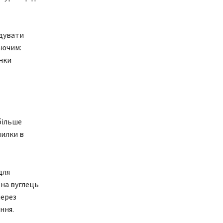
удувати
аючим:
нки
більше
милки в
для
 на вуглець
через
ння.