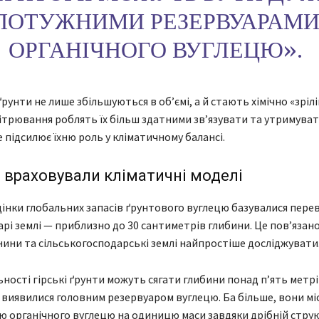
ПОТУЖНИМИ РЕЗЕРВУАРАМ
ОРГАНІЧНОГО ВУГЛЕЦЮ».
ґрунти не лише збільшуються в об’ємі, а й стають хімічно «зріл
трювання роблять їх більш здатними зв’язувати та утримуват
 підсилює їхню роль у кліматичному балансі.
е враховували кліматичні моделі
інки глобальних запасів ґрунтового вуглецю базувалися пере
рі землі — приблизно до 30 сантиметрів глибини. Це пов’язано
внини та сільськогосподарські землі найпростіше досліджувати
ьності гірські ґрунти можуть сягати глибини понад п’ять метрів
 виявилися головним резервуаром вуглецю. Ба більше, вони м
 органічного вуглецю на одиницю маси завдяки дрібній структ