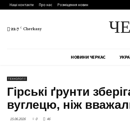
Наші контакти
Про нас
Розміщення новин
Ч
22.7
C
Cherkasy
НОВИНИ ЧЕРКАС
УКРА
ТЕХНОЛОГІЇ
Гірські ґрунти збері
вуглецю, ніж вважал
15.06.2026
0
46