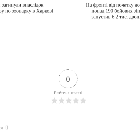
 загинули внаслідок
На фронті від початку до
ру по зоопарку в Харкові
понад 190 бойових зіт
запустив 6,2 тис. дрон
0
Рейтинг статті
ся