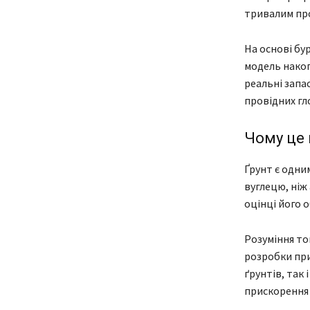
тривалим пр
На основі бур
модель накоп
реальні запа
провідних гл
Чому це 
Ґрунт є одни
вуглецю, ніж
оцінці його 
Розуміння то
розробки при
ґрунтів, так
прискорення 