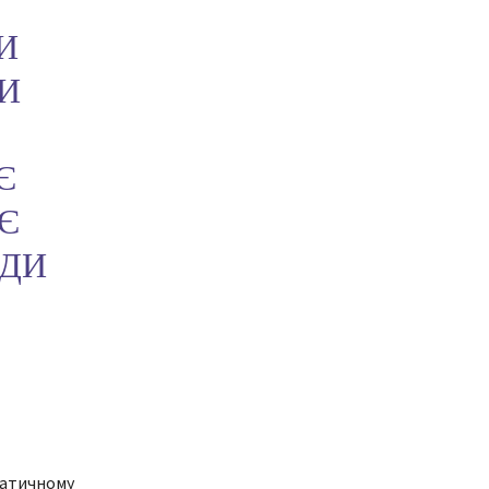
И
И
Є
Є
ОДИ
матичному