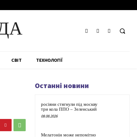
ДА
СВІТ
ТЕХНОЛОГІЇ
Останні новини
росіяни стягнули під москву
три кола ППО – Зеленський
08.08.2026
Мелатонін може непомітно