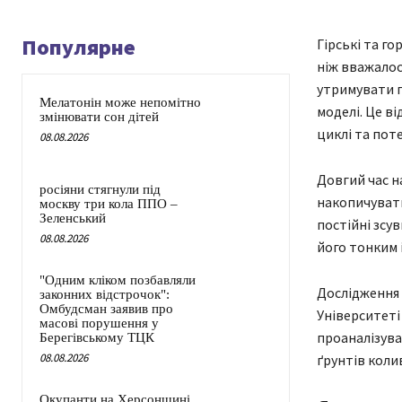
Популярне
Гірські та г
ніж вважалос
утримувати п
Мелатонін може непомітно
моделі. Це в
змінювати сон дітей
циклі та пот
08.08.2026
Довгий час н
росіяни стягнули під
накопичувати
москву три кола ППО –
Зеленський
постійні зсу
08.08.2026
його тонким 
"Одним кліком позбавляли
Дослідження 
законних відстрочок":
Омбудсман заявив про
Університеті 
масові порушення у
проаналізувал
Берегівському ТЦК
08.08.2026
ґрунтів колив
Окупанти на Херсонщині