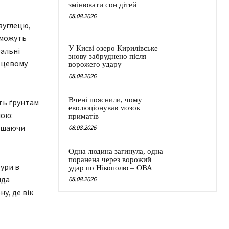
змінювати сон дітей
08.08.2026
вуглецю,
 можуть
У Києві озеро Кирилівське
бальні
знову забруднено після
лецевому
ворожего удару
08.08.2026
Вчені пояснили, чому
ють ґрунтам
еволюціонував мозок
ною:
приматів
лишаючи
08.08.2026
Одна людина загинула, одна
поранена через ворожий
ури в
удар по Нікополю – ОВА
нда
08.08.2026
у, де вік