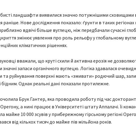
орбисті ландшафти виявилися значно потужнішими сховищами 
я раніше. Нове дослідження показало: ґрунти в таких регіонах
риблизно вдвічі більше вуглецю, ніж передбачали сучасні гло
ідкриття змінює уявлення про роль рельєфу у глобальному вуг
енційних кліматичних рішеннях.
ауковці вважали, що круті схили й активна ерозія не дозволя
 значні запаси органічного вуглецю. Логіка здавалася очевид
ви та руйнування поверхні мають «змивати» родючий шар, за
і бідним. Однак реальні дані показали протилежне.
очолила Брук Гантер, яка проводила роботу під час докторант
Орегону, а нині працює в Університеті штату Аппалачі. Її кома
а майже 10 000 зсувів у прибережному гірському регіоні Орегон
ався від кількох тисяч до майже пів мільйона років.