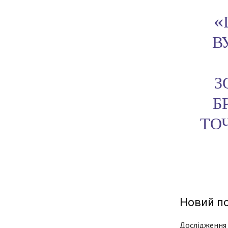
«
В
З
Б
ТО
Новий по
Дослідження 