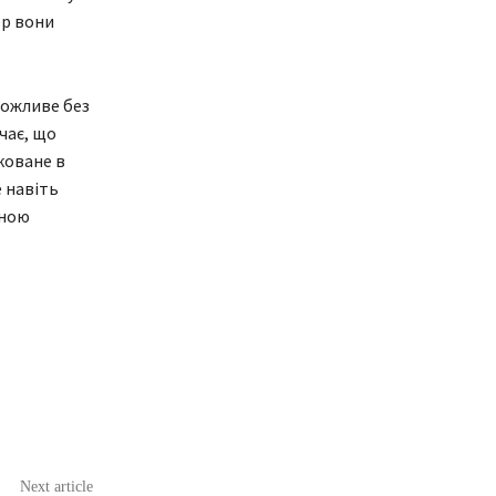
ер вони
можливе без
чає, що
коване в
е навіть
іною
Next article