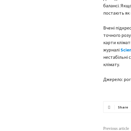
балансі. Якщ
постають як 
Вчені підкр
точного розум
карти клімат
журналі
Scie
нестабільні 
клімату.
Джерело: por
Share
Previous article