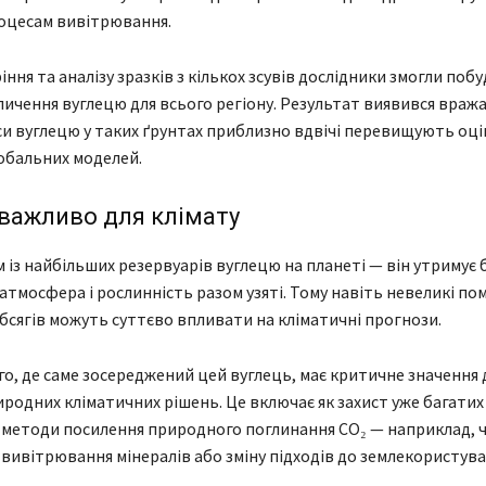
оцесам вивітрювання.
іння та аналізу зразків з кількох зсувів дослідники змогли поб
ичення вуглецю для всього регіону. Результат виявився враж
си вуглецю у таких ґрунтах приблизно вдвічі перевищують оці
обальних моделей.
важливо для клімату
м із найбільших резервуарів вуглецю на планеті — він утримує 
 атмосфера і рослинність разом узяті. Тому навіть невеликі по
обсягів можуть суттєво впливати на кліматичні прогнози.
го, де саме зосереджений цей вуглець, має критичне значення 
родних кліматичних рішень. Це включає як захист уже багатих
 і методи посилення природного поглинання CO₂ — наприклад, 
вивітрювання мінералів або зміну підходів до землекористува