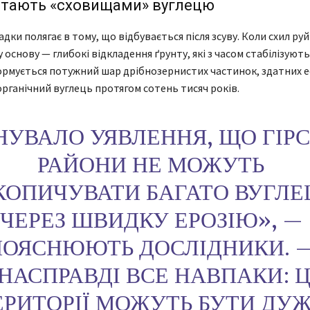
стають «сховищами» вуглецю
дки полягає в тому, що відбувається після зсуву. Коли схил руй
основу — глибокі відкладення ґрунту, які з часом стабілізуютьс
ормується потужний шар дрібнозернистих частинок, здатних 
рганічний вуглець протягом сотень тисяч років.
НУВАЛО УЯВЛЕННЯ, ЩО ГІРС
РАЙОНИ НЕ МОЖУТЬ
КОПИЧУВАТИ БАГАТО ВУГЛ
ЧЕРЕЗ ШВИДКУ ЕРОЗІЮ», —
ПОЯСНЮЮТЬ ДОСЛІДНИКИ. 
НАСПРАВДІ ВСЕ НАВПАКИ: Ц
ЕРИТОРІЇ МОЖУТЬ БУТИ ДУ