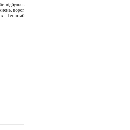
би відбулось
кнень, ворог
ів – Генштаб