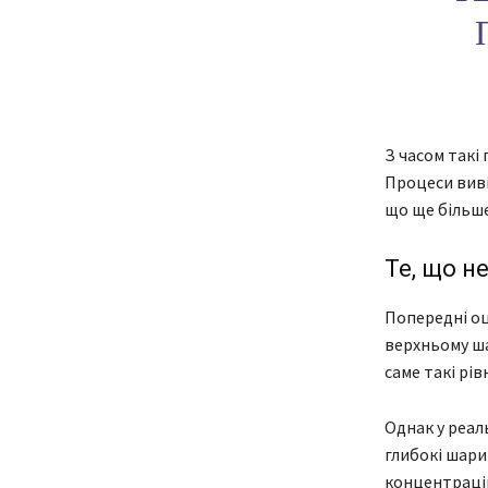
З часом такі 
Процеси виві
що ще більше
Те, що н
Попередні оц
верхньому ша
саме такі рі
Однак у реал
глибокі шари
концентрацію