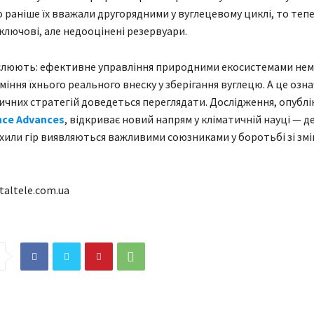
о раніше їх вважали другорядними у вуглецевому циклі, то теп
ключові, але недооцінені резервуари.
еслюють: ефективне управління природними екосистемами не
іння їхнього реального внеску у зберігання вуглецю. А це озна
ичних стратегій доведеться переглядати. Дослідження, опублі
nce Advances
, відкриває новий напрям у кліматичній науці — д
схили гір виявляються важливими союзниками у боротьбі зі зм
taltele.com.ua