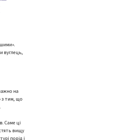
И
ішими».
и вуглець,
важно на
 з тим, що
.
. Саме ці
істять вищу
урі порід і