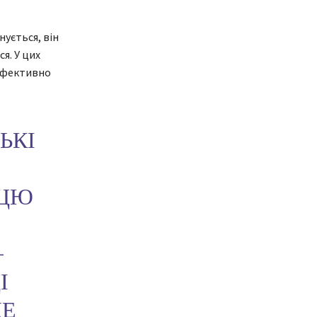
нується, він
я. У цих
ефективно
ЬКІ
ЕЦЮ
—
І
ЖЕ