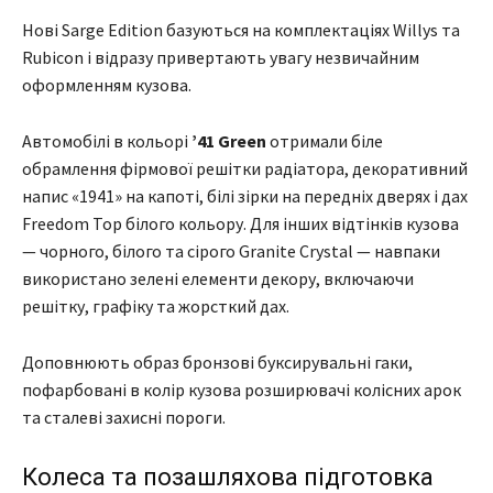
Нові Sarge Edition базуються на комплектаціях Willys та
Rubicon і відразу привертають увагу незвичайним
оформленням кузова.
Автомобілі в кольорі
’41 Green
отримали біле
обрамлення фірмової решітки радіатора, декоративний
напис «1941» на капоті, білі зірки на передніх дверях і дах
Freedom Top білого кольору. Для інших відтінків кузова
— чорного, білого та сірого Granite Crystal — навпаки
використано зелені елементи декору, включаючи
решітку, графіку та жорсткий дах.
Доповнюють образ бронзові буксирувальні гаки,
пофарбовані в колір кузова розширювачі колісних арок
та сталеві захисні пороги.
Колеса та позашляхова підготовка