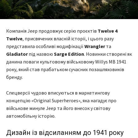
Компанія Jeep продовжує серію проєктів
Twelve 4
Twelve
, присвячених власній історії, і цього разу
представила особливі модифікації
Wrangler
та
Gladiator
під назвою
Sarge Edition
. Новинки створені як
данина поваги культовому військовому Willys MB 1941
року, який став прабатьком сучасних позашляховиків
бренду.
Спецверсії чудово вписуються в маркетингову
концепцію «Original Superheroes», яка нагадує про
військове минуле Jeep та його внесок у світову
автомобільну історію.
Дизайн із відсиланням до 1941 року