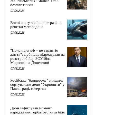
200 військових і майже 1 600
безпілотників
07.08.2026
Вчені знову знайшли втрачені
рештки мегалодона
07.08.2026
"Полон для рф – не гарантія
життя": Лубінець відреагував на
розстріл бійця ЗСУ біля
Мирного на Донеччині
07.08.2026
Російська "бандероль" знищила
сортувальне депо "Укрпошти" у
Павлограді, є жертви
07.08.2026
Дрон зафіксував момент
народження горбатого кита біля