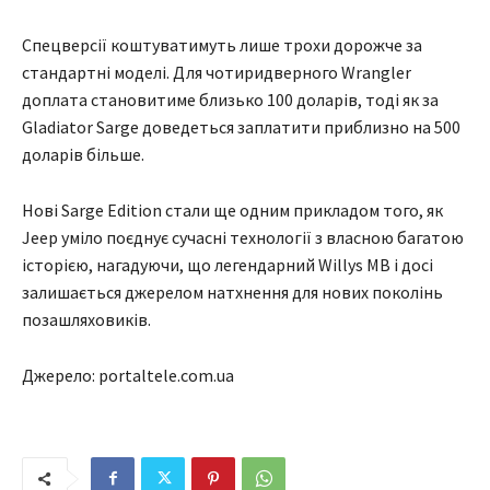
Спецверсії коштуватимуть лише трохи дорожче за
стандартні моделі. Для чотиридверного Wrangler
доплата становитиме близько 100 доларів, тоді як за
Gladiator Sarge доведеться заплатити приблизно на 500
доларів більше.
Нові Sarge Edition стали ще одним прикладом того, як
Jeep уміло поєднує сучасні технології з власною багатою
історією, нагадуючи, що легендарний Willys MB і досі
залишається джерелом натхнення для нових поколінь
позашляховиків.
Джерело: portaltele.com.ua