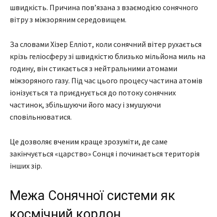
швидкість. Причина пов’язана з взаємодією сонячного
вітру з міжзоряним середовищем.
За словами Хізер Елліот, коли сонячний вітер рухається
крізь геліосферу зі швидкістю близько мільйона миль на
годину, він стикається з нейтральними атомами
міжзоряного газу. Під час цього процесу частина атомів
іонізується та приєднується до потоку сонячних
частинок, збільшуючи його масу і змушуючи
сповільнюватися.
Це дозволяє вченим краще зрозуміти, де саме
закінчується «царство» Сонця і починається територія
інших зір.
Межа Сонячної системи як
космічний кордон