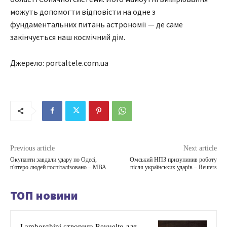
можуть допомогти відповісти на одне з
фундаментальних питань астрономії — де саме
закінчується наш космічний дім.
Джерело: portaltele.com.ua
Previous article
Next article
Окупанти завдали удару по Одесі,
Омський НПЗ призупинив роботу
п'ятеро людей госпіталізовано – МВА
після українських ударів – Reuters
ТОП новини
Lamborghini створила Revuelto для