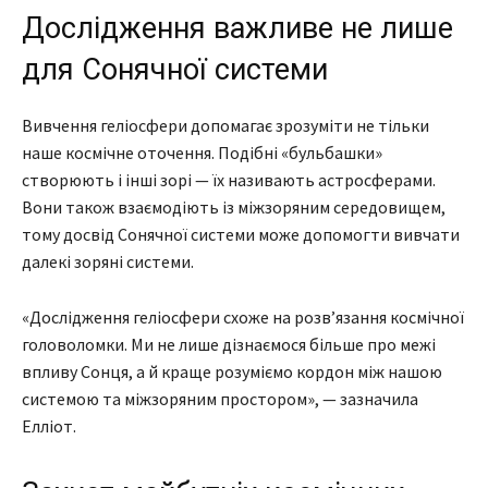
Дослідження важливе не лише
для Сонячної системи
Вивчення геліосфери допомагає зрозуміти не тільки
наше космічне оточення. Подібні «бульбашки»
створюють і інші зорі — їх називають астроcферами.
Вони також взаємодіють із міжзоряним середовищем,
тому досвід Сонячної системи може допомогти вивчати
далекі зоряні системи.
«Дослідження геліосфери схоже на розв’язання космічної
головоломки. Ми не лише дізнаємося більше про межі
впливу Сонця, а й краще розуміємо кордон між нашою
системою та міжзоряним простором», — зазначила
Елліот.