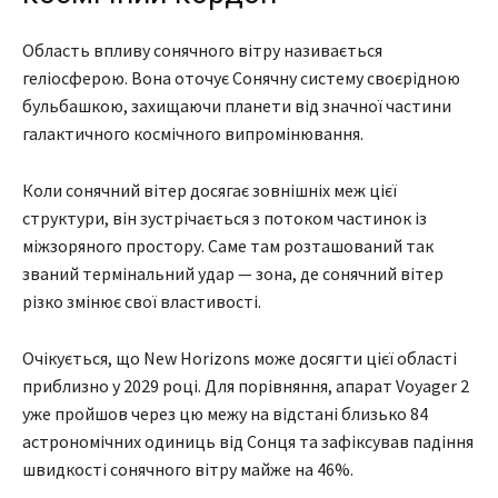
Область впливу сонячного вітру називається
геліосферою. Вона оточує Сонячну систему своєрідною
бульбашкою, захищаючи планети від значної частини
галактичного космічного випромінювання.
Коли сонячний вітер досягає зовнішніх меж цієї
структури, він зустрічається з потоком частинок із
міжзоряного простору. Саме там розташований так
званий термінальний удар — зона, де сонячний вітер
різко змінює свої властивості.
Очікується, що New Horizons може досягти цієї області
приблизно у 2029 році. Для порівняння, апарат Voyager 2
уже пройшов через цю межу на відстані близько 84
астрономічних одиниць від Сонця та зафіксував падіння
швидкості сонячного вітру майже на 46%.