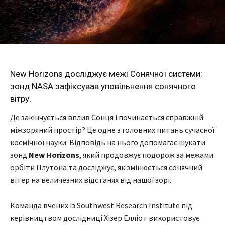
New Horizons досліджує межі Сонячної системи:
зонд NASA зафіксував уповільнення сонячного
вітру.
Де закінчується вплив Сонця і починається справжній
міжзоряний простір? Це одне з головних питань сучасної
космічної науки. Відповідь на нього допомагає шукати
зонд
New Horizons
, який продовжує подорож за межами
орбіти Плутона та досліджує, як змінюється сонячний
вітер на величезних відстанях від нашої зорі.
Команда вчених із Southwest Research Institute під
керівництвом дослідниці Хізер Елліот використовує