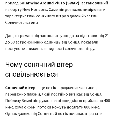
прилад
Solar Wind Around Pluto (SWAP)
, встановлений
на борту New Horizons. Саме він дозволяє вимірювати
характеристики сонячного вітру в далекій частині
Сонячної системи.
Дані, отримані під час польоту зонда на відстанях від 21
до 58 астрономічних одиниць від Сонця, показали
поступове зниження швидкості сонячного вітру.
Чому сонячний вітер
сповільнюється
Сонячний вітер
— це потік заряджених частинок,
переважно плазми, який постійно витікає від Сонця.
Поблизу Землі він рухається зі швидкістю приблизно 400
км/с, хоча окремі потоки можуть досягати 800 км/с.
Однак далеко від Сонця цей потік починає втрачати