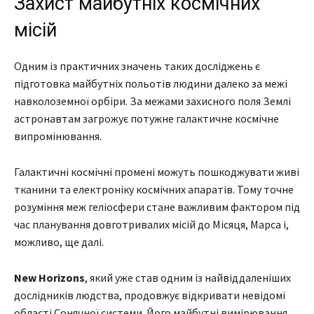
Захист майбутніх космічних
місій
Одним із практичних значень таких досліджень є
підготовка майбутніх польотів людини далеко за межі
навколоземної орбіри. За межами захисного поля Землі
астронавтам загрожує потужне галактичне космічне
випромінювання.
Галактичні космічні промені можуть пошкоджувати живі
тканини та електроніку космічних апаратів. Тому точне
розуміння меж геліосфери стане важливим фактором під
час планування довготривалих місій до Місяця, Марса і,
можливо, ще далі.
New Horizons
, який уже став одним із найвіддаленіших
дослідників людства, продовжує відкривати невідомі
області Сонячної системи. Його майбутні вимірювання