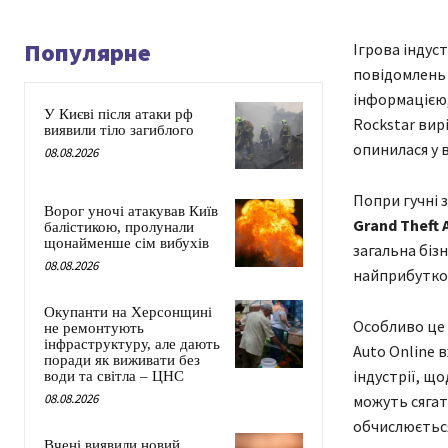
Популярне
Ігрова індус
повідомлень 
інформацією,
У Києві після атаки рф
Rockstar вир
виявили тіло загиблого
опинилася у 
08.08.2026
Попри гучні 
Ворог уночі атакував Київ
Grand Theft 
балістикою, пролунали
щонайменше сім вибухів
загальна бізн
08.08.2026
найприбутков
Окупанти на Херсонщині
Особливо це
не ремонтують
інфраструктуру, але дають
Auto Online 
поради як виживати без
індустрії, щ
води та світла – ЦНС
08.08.2026
можуть сягат
обчислюється
Вчені виявили новий