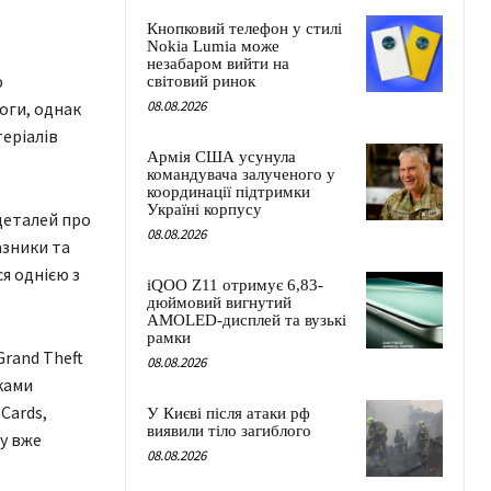
Кнопковий телефон у стилі
Nokia Lumia може
незабаром вийти на
ю
світовий ринок
08.08.2026
оги, однак
теріалів
Армія США усунула
командувача залученого у
координації підтримки
Україні корпусу
деталей про
08.08.2026
азники та
я однією з
iQOO Z11 отримує 6,83-
дюймовий вигнутий
AMOLED-дисплей та вузькі
рамки
Grand Theft
08.08.2026
ками
Cards,
У Києві після атаки рф
виявили тіло загиблого
ту вже
08.08.2026