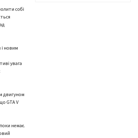
волити собі
ється
ад
 і новим
тиві увага
є
м двигуном
що GTA V
 поки немає.
новий