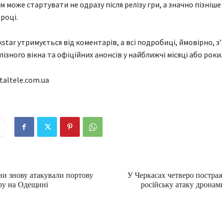
 може стартувати не одразу після релізу гри, а значно пізніш
 році.
star утримується від коментарів, а всі подробиці, ймовірно, з
ізного вікна та офіційних анонсів у найближчі місяці або роки
taltele.com.ua
ни знову атакували портову
У Черкасах четверо постра
ру на Одещині
російську атаку дронам