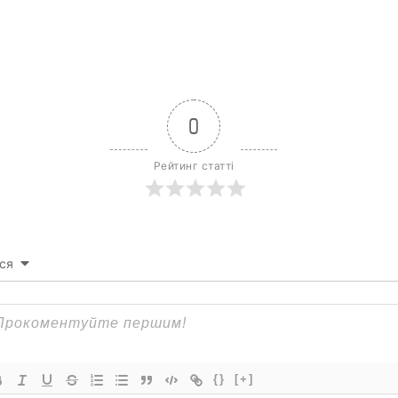
0
Рейтинг статті
ся
{}
[+]