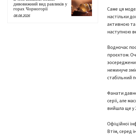
дивовижний вид равликів у
Саме ця моде
горах Чорногорії
08.08.2026
настільки до
активною та 
наступною ве
Водночас пос
проєктом. Оч
зосереджений 
неминуче змі
стабільний п
Фанати давн
серії, але м
вийшла ще у 
Офіційної інф
Втім, серед 