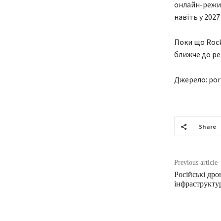
онлайн-режим
навіть у 2027
Поки що Rock
ближче до рел
Джерело: por
Share
Previous article
Російські дро
інфраструкту