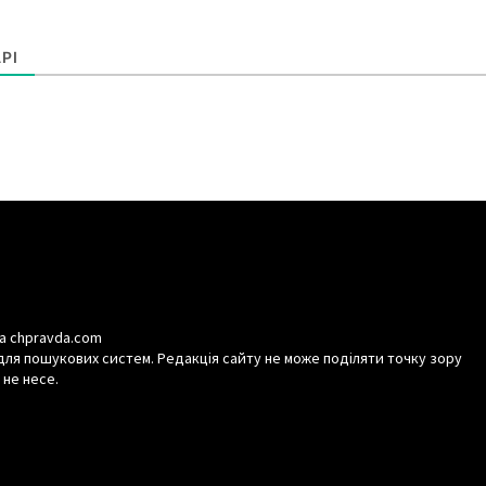
РІ
а chpravda.com
для пошукових систем. Редакція сайту не може поділяти точку зору
 не несе.