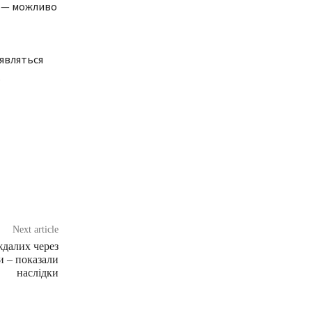
е — можливо
’являться
.
Next article
ждалих через
и – показали
наслідки