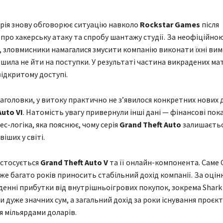
трія знову обговорює ситуацію навколо
Rockstar Games
після
про хакерську атаку та спробу шантажу студії. За неофіційно
 зловмисники намагалися змусити компанію виконати їхні вим
ішила не йти на поступки. У результаті частина викрадених ма
відкритому доступі.
заголовки, у витоку практично не з’явилося конкретних нових 
Auto VI
. Натомість увагу привернули інші дані — фінансові пок
ес-логіка, яка пояснює, чому серія
Grand Theft Auto
залишаєтьс
іших у світі.
 стосується
Grand Theft Auto V
та її онлайн-компонента. Саме 
вже багато років приносить стабільний дохід компанії. За оцін
оденні прибутки від внутрішньоігрових покупок, зокрема Shark 
и дуже значних сум, а загальний дохід за роки існування проєк
 мільярдами доларів.