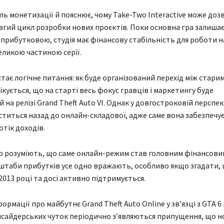
ль монетизації й пояснює, чому Take-Two Interactive може доз
вгий цикл розробки нових проєктів. Поки основна гра залиша
прибутковою, студія має фінансову стабільність для роботи н
ликою частиною серії.
тає логічне питання: як буде організований перехід між старим
ікується, що на старті весь фокус гравців і маркетингу буде
на релізі Grand Theft Auto VI. Однак у довгостроковій перспек
ститься назад до онлайн-складової, адже саме вона забезпечу
отік доходів.
о розуміють, що саме онлайн-режим став головним фінансови
асштаби прибутків усе одно вражають, особливо якщо згадати, 
2013 році та досі активно підтримується.
ормації про майбутнє Grand Theft Auto Online у зв’язці з GTA 6
інсайдерських чуток періодично з’являються припущення, що 