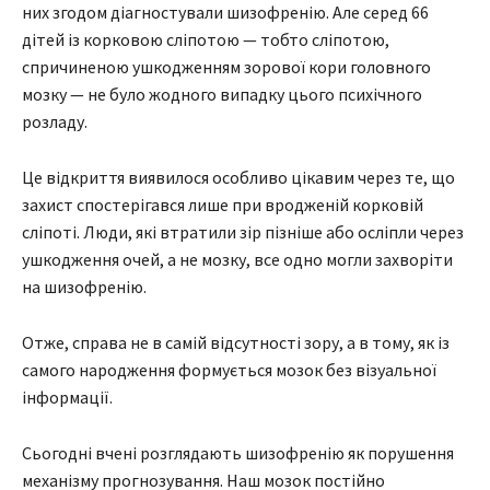
них згодом діагностували шизофренію. Але серед 66
дітей із корковою сліпотою — тобто сліпотою,
спричиненою ушкодженням зорової кори головного
мозку — не було жодного випадку цього психічного
розладу.
Це відкриття виявилося особливо цікавим через те, що
захист спостерігався лише при вродженій корковій
сліпоті. Люди, які втратили зір пізніше або осліпли через
ушкодження очей, а не мозку, все одно могли захворіти
на шизофренію.
Отже, справа не в самій відсутності зору, а в тому, як із
самого народження формується мозок без візуальної
інформації.
Сьогодні вчені розглядають шизофренію як порушення
механізму прогнозування. Наш мозок постійно