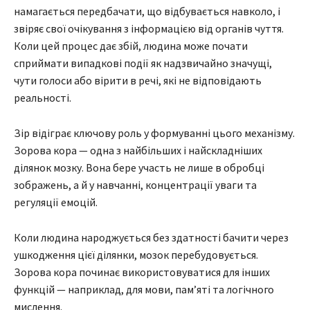
намагається передбачати, що відбувається навколо, і
звіряє свої очікування з інформацією від органів чуття.
Коли цей процес дає збій, людина може почати
сприймати випадкові події як надзвичайно значущі,
чути голоси або вірити в речі, які не відповідають
реальності.
Зір відіграє ключову роль у формуванні цього механізму.
Зорова кора — одна з найбільших і найскладніших
ділянок мозку. Вона бере участь не лише в обробці
зображень, а й у навчанні, концентрації уваги та
регуляції емоцій.
Коли людина народжується без здатності бачити через
ушкодження цієї ділянки, мозок перебудовується.
Зорова кора починає використовуватися для інших
функцій — наприклад, для мови, пам’яті та логічного
мислення.