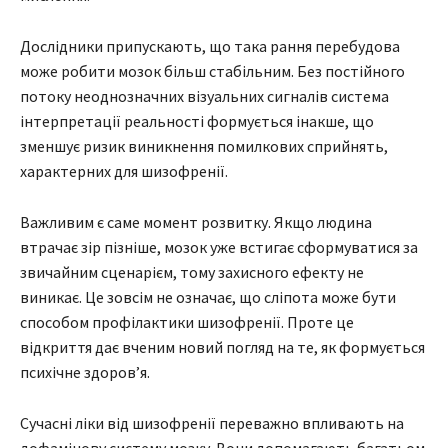
Дослідники припускають, що така рання перебудова
може робити мозок більш стабільним. Без постійного
потоку неоднозначних візуальних сигналів система
інтерпретації реальності формується інакше, що
зменшує ризик виникнення помилкових сприйнять,
характерних для шизофренії.
Важливим є саме момент розвитку. Якщо людина
втрачає зір пізніше, мозок уже встигає сформуватися за
звичайним сценарієм, тому захисного ефекту не
виникає. Це зовсім не означає, що сліпота може бути
способом профілактики шизофренії. Проте це
відкриття дає вченим новий погляд на те, як формується
психічне здоров’я.
Сучасні ліки від шизофренії переважно впливають на