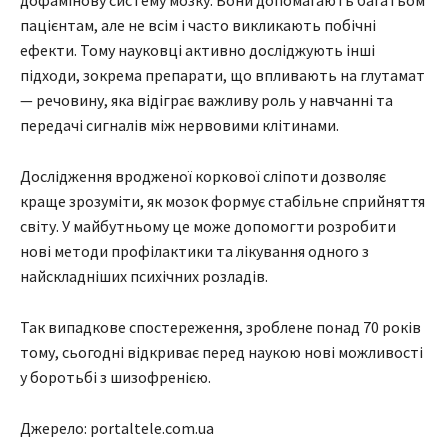
дофамінову систему мозку. Вони допомагають багатьом
пацієнтам, але не всім і часто викликають побічні
ефекти. Тому науковці активно досліджують інші
підходи, зокрема препарати, що впливають на глутамат
— речовину, яка відіграє важливу роль у навчанні та
передачі сигналів між нервовими клітинами.
Дослідження вродженої коркової сліпоти дозволяє
краще зрозуміти, як мозок формує стабільне сприйняття
світу. У майбутньому це може допомогти розробити
нові методи профілактики та лікування одного з
найскладніших психічних розладів.
Так випадкове спостереження, зроблене понад 70 років
тому, сьогодні відкриває перед наукою нові можливості
у боротьбі з шизофренією.
Джерело: portaltele.com.ua