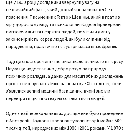
Ще у 1950 році дослідники звернули увагу на
незвичайний факт, який довгий час залишався без
пояснення. Письменник Гектор Шевіньї, який втратив
зір у дорослому віці, та психологиня Сіделл Браверман,
вивчаючи життя незрячих людей, помітили дивну
закономірність: серед людей, які були сліпими від
народження, практично не зустрічалася шизофренія.
Тоді це спостереження не викликало великого інтересу.
Наука ще недостатньо добре розуміла природу
психічних розладів, а даних для масштабних досліджень
просто не існувало. Лише на початку XXI століття, коли
з’явилися великі медичні бази даних, вчені змогли
перевірити цю гіпотезу на сотнях тисяч людей.
Одне з найпереконливіших досліджень було проведене
в Австралії. Науковці проаналізували історії майже 500
тисяч дітей, народжених між 1980 і 2001 роками. У 1 870 з