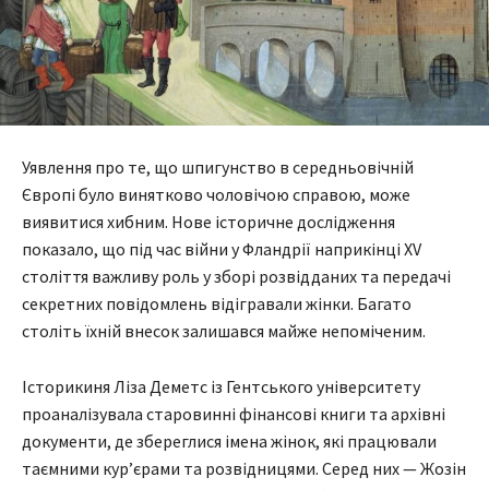
Уявлення про те, що шпигунство в середньовічній
Європі було винятково чоловічою справою, може
виявитися хибним. Нове історичне дослідження
показало, що під час війни у Фландрії наприкінці XV
століття важливу роль у зборі розвідданих та передачі
секретних повідомлень відігравали жінки. Багато
століть їхній внесок залишався майже непоміченим.
Історикиня Ліза Деметс із Гентського університету
проаналізувала старовинні фінансові книги та архівні
документи, де збереглися імена жінок, які працювали
таємними кур’єрами та розвідницями. Серед них — Жозін