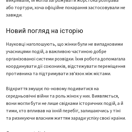
викривали, їй могла загрожувати жорстока розправа
або тортури, хоча офіційне покарання застосовували не
завжди.
Новий погляд на історію
Науковці наголошують, що жінки були не випадковими
учасницями подій, а важливою частиною добре
організованої системи розвідки. Їхня робота допомагала
координувати дії союзників, відстежувати переміщення
противника та підтримувати зв’язок між містами.
Відкриття змушує по-новому подивитися на
середньовічні війни та роль жінок у них. Виявляється,
вони могли бути не лише свідками історичних подій, а й
тими, хто впливав на їхній перебіг, залишаючись у тіні
та ризикуючи власним життям заради успіху своєї країни.