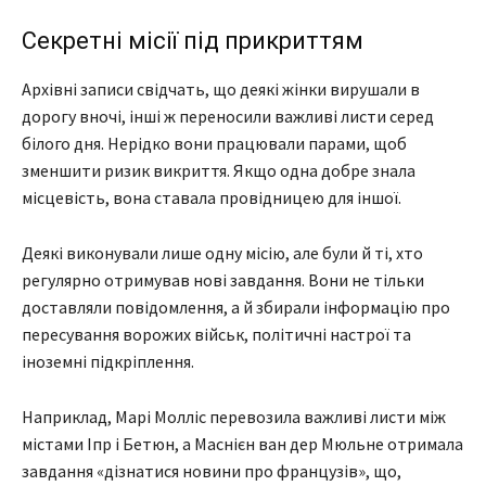
Секретні місії під прикриттям
Архівні записи свідчать, що деякі жінки вирушали в
дорогу вночі, інші ж переносили важливі листи серед
білого дня. Нерідко вони працювали парами, щоб
зменшити ризик викриття. Якщо одна добре знала
місцевість, вона ставала провідницею для іншої.
Деякі виконували лише одну місію, але були й ті, хто
регулярно отримував нові завдання. Вони не тільки
доставляли повідомлення, а й збирали інформацію про
пересування ворожих військ, політичні настрої та
іноземні підкріплення.
Наприклад, Марі Молліс перевозила важливі листи між
містами Іпр і Бетюн, а Маснієн ван дер Мюльне отримала
завдання «дізнатися новини про французів», що,