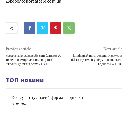
Джерело: portaltele.com.ua
Previous article
Next article
кремль планує завербувати близько 20
Цивільний щит: росіяни маскують
тисяч іноземців для війни проти
військову техніку під молоковози та
України до кінця року – ГУР
водовози – ЦНС
ТОП новини
Disney+ готує новий формат підписки
06.08.2026