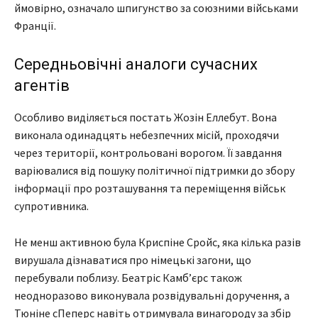
ймовірно, означало шпигунство за союзними військами
Франції.
Середньовічні аналоги сучасних
агентів
Особливо виділяється постать Жозін Еллебут. Вона
виконала одинадцять небезпечних місій, проходячи
через території, контрольовані ворогом. Її завдання
варіювалися від пошуку політичної підтримки до збору
інформації про розташування та переміщення військ
супротивника.
Не менш активною була Криспіне Сройс, яка кілька разів
вирушала дізнаватися про німецькі загони, що
перебували поблизу. Беатріс Камб’єрс також
неодноразово виконувала розвідувальні доручення, а
Тюніне сПеперс навіть отримувала винагороду за збір