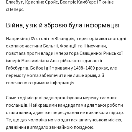
Еллебут, Криспіне Сройс, Беатріс Камб’єрс і Тюніне
сПеперс.
Війна, у якій зброєю була інформація
Наприкінці XV століття Фландрія, територія якої сьогодні
охоплює частини Бельгії, Франції та Німеччини,
повстала проти влади імператора Священної Римської
імперії Максиміліана Австрійського з династії
Габсбургів. Бойові дії тривали у 1488–1489 роках, але
перемогу могла забезпечити не лише армія, а й
своєчасно отримана інформація.
Саме тоді місцеві ради організували мережу таємних
посланців. Найкращими кандидатами для такої роботи
стали жінки, адже їхні пересування не викликали підозр.
Те, що для чоловіка могло здатися шпигунською місією,
для жінки виглядало звичайною поїздкою.