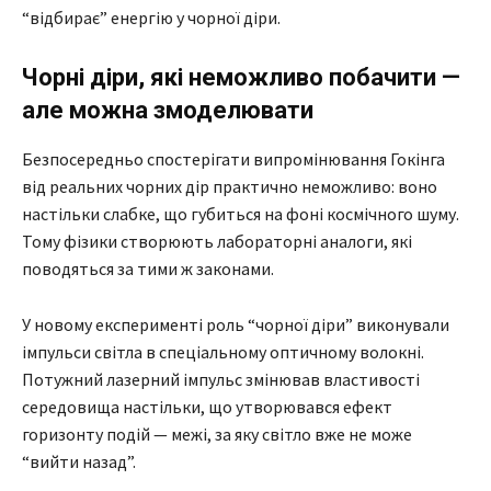
“відбирає” енергію у чорної діри.
Чорні діри, які неможливо побачити —
але можна змоделювати
Безпосередньо спостерігати випромінювання Гокінга
від реальних чорних дір практично неможливо: воно
настільки слабке, що губиться на фоні космічного шуму.
Тому фізики створюють лабораторні аналоги, які
поводяться за тими ж законами.
У новому експерименті роль “чорної діри” виконували
імпульси світла в спеціальному оптичному волокні.
Потужний лазерний імпульс змінював властивості
середовища настільки, що утворювався ефект
горизонту подій — межі, за яку світло вже не може
“вийти назад”.