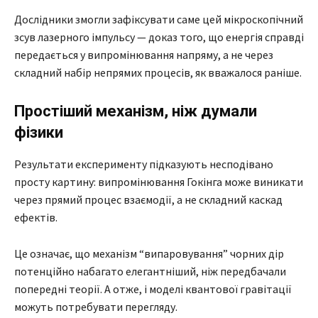
Дослідники змогли зафіксувати саме цей мікроскопічний
зсув лазерного імпульсу — доказ того, що енергія справді
передається у випромінювання напряму, а не через
складний набір непрямих процесів, як вважалося раніше.
Простіший механізм, ніж думали
фізики
Результати експерименту підказують несподівано
просту картину: випромінювання Гокінга може виникати
через прямий процес взаємодії, а не складний каскад
ефектів.
Це означає, що механізм “випаровування” чорних дір
потенційно набагато елегантніший, ніж передбачали
попередні теорії. А отже, і моделі квантової гравітації
можуть потребувати перегляду.