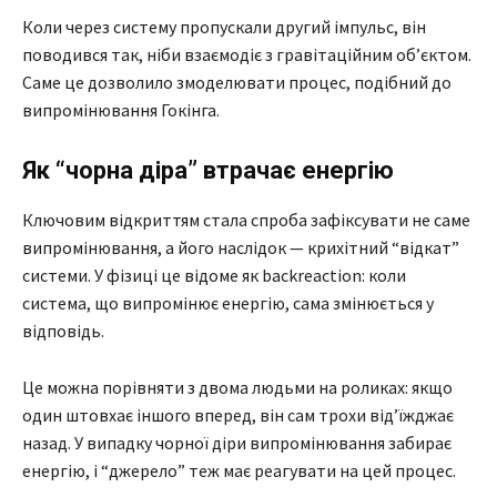
Коли через систему пропускали другий імпульс, він
поводився так, ніби взаємодіє з гравітаційним об’єктом.
Саме це дозволило змоделювати процес, подібний до
випромінювання Гокінга.
Як “чорна діра” втрачає енергію
Ключовим відкриттям стала спроба зафіксувати не саме
випромінювання, а його наслідок — крихітний “відкат”
системи. У фізиці це відоме як backreaction: коли
система, що випромінює енергію, сама змінюється у
відповідь.
Це можна порівняти з двома людьми на роликах: якщо
один штовхає іншого вперед, він сам трохи від’їжджає
назад. У випадку чорної діри випромінювання забирає
енергію, і “джерело” теж має реагувати на цей процес.