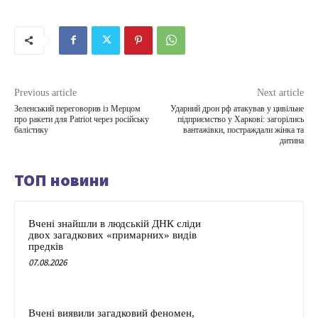
Previous article
Next article
Зеленський переговорив із Мерцом
Ударний дрон рф атакував у цивільне
про ракети для Patriot через російську
підприємство у Харкові: загорілись
балістику
вантажівки, постраждали жінка та
дитина
ТОП новини
Вчені знайшли в людській ДНК сліди
двох загадкових «примарних» видів
предків
07.08.2026
Вчені виявили загадковий феномен,