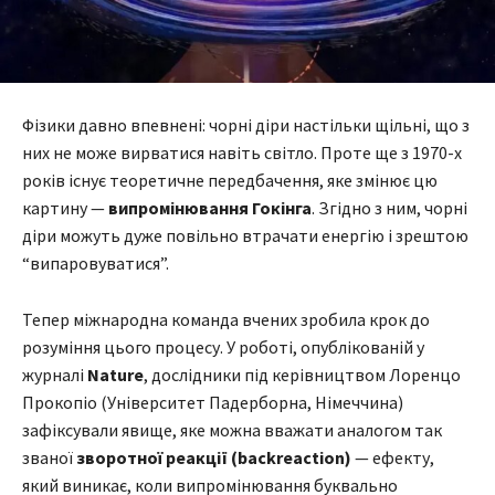
Фізики давно впевнені: чорні діри настільки щільні, що з
них не може вирватися навіть світло. Проте ще з 1970-х
років існує теоретичне передбачення, яке змінює цю
картину —
випромінювання Гокінга
. Згідно з ним, чорні
діри можуть дуже повільно втрачати енергію і зрештою
“випаровуватися”.
Тепер міжнародна команда вчених зробила крок до
розуміння цього процесу. У роботі, опублікованій у
журналі
Nature
, дослідники під керівництвом Лоренцо
Прокопіо (Університет Падерборна, Німеччина)
зафіксували явище, яке можна вважати аналогом так
званої
зворотної реакції (backreaction)
— ефекту,
який виникає, коли випромінювання буквально