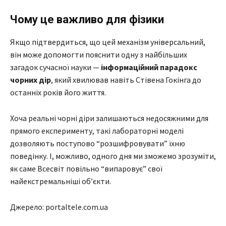
Чому це важливо для фізики
Якщо підтвердиться, що цей механізм універсальний,
він може допомогти пояснити одну з найбільших
загадок сучасної науки —
інформаційний парадокс
чорних дір
, який хвилював навіть Стівена Гокінга до
останніх років його життя.
Хоча реальні чорні діри залишаються недосяжними для
прямого експерименту, такі лабораторні моделі
дозволяють поступово “розшифровувати” їхню
поведінку. І, можливо, одного дня ми зможемо зрозуміти,
як саме Всесвіт повільно “випаровує” свої
найекстремальніші об’єкти.
Джерело: portaltele.com.ua