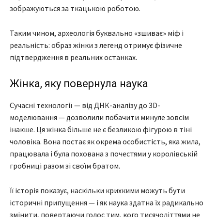
зображуються за ткацькою роботою.
Таким чином, археологія буквально «зшиває» міф і
реальність: образ жінки з легенд отримує фізичне
підтвердження в реальних останках.
Жінка, яку повернула наука
Сучасні технології — від ДНК-аналізу до 3D-
моделювання — дозволили побачити минуле зовсім
інакше. Ця жінка більше не є безликою фігурою в тіні
чоловіка. Вона постає як окрема особистість, яка жила,
працювала і була похована з почестями у королівській
гробниці разом зі своїм братом.
Її історія показує, наскільки крихкими можуть бути
історичні припущення — і як наука здатна їх радикально
змінити, повертаючи голос тим, кого тисячоліттями не