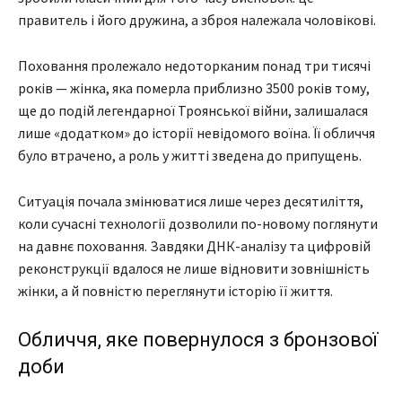
правитель і його дружина, а зброя належала чоловікові.
Поховання пролежало недоторканим понад три тисячі
років — жінка, яка померла приблизно 3500 років тому,
ще до подій легендарної Троянської війни, залишалася
лише «додатком» до історії невідомого воїна. Її обличчя
було втрачено, а роль у житті зведена до припущень.
Ситуація почала змінюватися лише через десятиліття,
коли сучасні технології дозволили по-новому поглянути
на давнє поховання. Завдяки ДНК-аналізу та цифровій
реконструкції вдалося не лише відновити зовнішність
жінки, а й повністю переглянути історію її життя.
Обличчя, яке повернулося з бронзової
доби