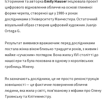
Історикиня та авторка
Emily Hauser
ініціювала проєкт
цифрового відновлення обличчя на основі глиняної
форми черепа, створеної ще у 1980-х роках
дослідниками з Університету Манчестера. Остаточний
візуальний образ створив цифровий художник Juanjo
Ortega G..
Результат виявився вражаючим: перед дослідниками
постала жінка віком близько тридцяти років, з живим і
майже «сучасним» поглядом. Вона жила у XVI столітті до
нашої ери та була похована в одному з королівських
гробниць Мікену.
Як зазначають дослідники, це не просто реконструкція
зовнішності — це фактичне повернення обличчя
людини, яка жила у світі, пов’язаному з міфами про Олену
Троянську та Клітемнестру.