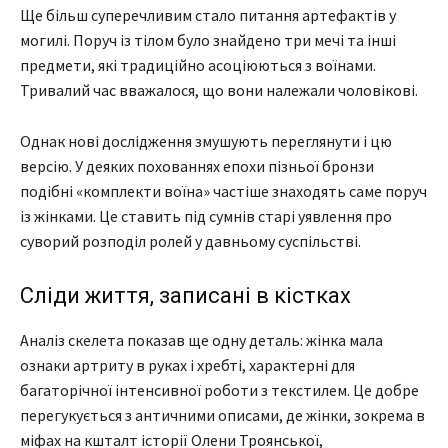
Ще більш суперечливим стало питання артефактів у
могилі. Поруч із тілом було знайдено три мечі та інші
предмети, які традиційно асоціюються з воїнами.
Тривалий час вважалося, що вони належали чоловікові.
Однак нові дослідження змушують переглянути і цю
версію. У деяких похованнях епохи пізньої бронзи
подібні «комплекти воїна» частіше знаходять саме поруч
із жінками. Це ставить під сумнів старі уявлення про
суворий розподіл ролей у давньому суспільстві.
Сліди життя, записані в кістках
Аналіз скелета показав ще одну деталь: жінка мала
ознаки артриту в руках і хребті, характерні для
багаторічної інтенсивної роботи з текстилем. Це добре
перегукується з античними описами, де жінки, зокрема в
міфах на кшталт історії Олени Троянської,