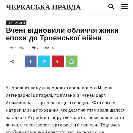
ЧЕРКАСЬКА ПРАВДА
ТЕХНОЛОГІЇ
Вчені відновили обличчя жінки
епохи до Троянської війни
19.05.2026
0
32
У королівському некрополі стародавнього Мікену —
легендарної цитаделі, пов’язаної з іменем царя
Агамемнона, — археологи ще в середині XX століття
натрапили на поховання, яке десятиліттями залишалося
загадкою. У гробниці поруч лежали останки чоловіка та
жінки, а також золоті артефакти й три мечі. Тоді вчені
зробили класичний для того часу висновок: це