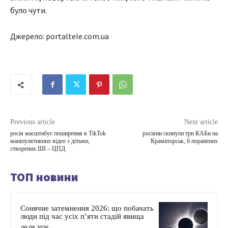
було чути.
Джерело: portaltele.com.ua
Previous article
Next article
росія масштабує поширення в TikTok
росіяни скинули три КАБи на
маніпулятивних відео з дітьми,
Краматорськ, 6 поранених
створених ШІ – ЦПД
ТОП новини
Сонячне затемнення 2026: що побачать
люди під час усіх п’яти стадій явища
09.08.2026