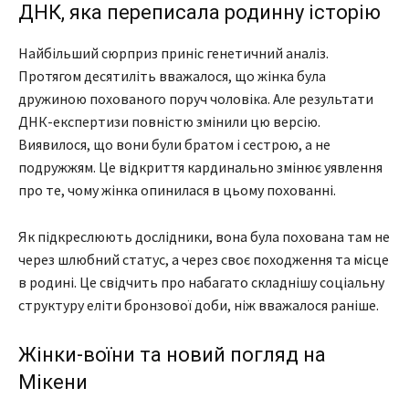
ДНК, яка переписала родинну історію
Найбільший сюрприз приніс генетичний аналіз.
Протягом десятиліть вважалося, що жінка була
дружиною похованого поруч чоловіка. Але результати
ДНК-експертизи повністю змінили цю версію.
Виявилося, що вони були братом і сестрою, а не
подружжям. Це відкриття кардинально змінює уявлення
про те, чому жінка опинилася в цьому похованні.
Як підкреслюють дослідники, вона була похована там не
через шлюбний статус, а через своє походження та місце
в родині. Це свідчить про набагато складнішу соціальну
структуру еліти бронзової доби, ніж вважалося раніше.
Жінки-воїни та новий погляд на
Мікени