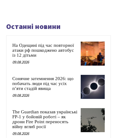
Останні новини
На Одещині під час повторної
атаки рф пошкоджено автобус
із 12 дітьми
09.08.2026
Сонячне затемнення 2026: що
побачать люди під час усіх
п’яти стадій явища
09.08.2026
The Guardian показав українські
FP-1 у бойовій роботі – як
дрони Fire Point переносять
війну вглиб росії
09.08.2026