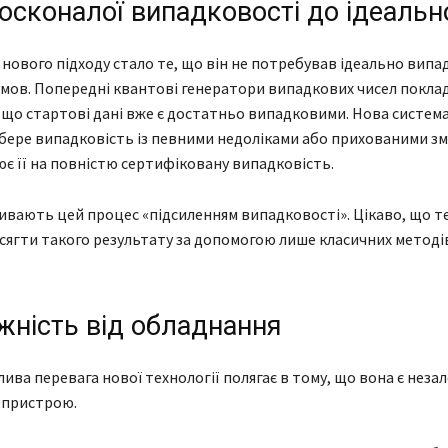
осконалої випадковості до ідеальн
нового підходу стало те, що він не потребував ідеально випа
мов. Попередні квантові генератори випадкових чисел поклад
що стартові дані вже є достатньо випадковими. Нова систем
 бере випадковість із певними недоліками або прихованими з
є її на повністю сертифіковану випадковість.
ивають цей процес «підсиленням випадковості». Цікаво, що 
сягти такого результату за допомогою лише класичних методі
жність від обладнання
ива перевага нової технології полягає в тому, що вона є неза
 пристрою.