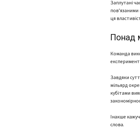
Заплутані ча
пов’язаними 
ця властивіс
Понад м
Команда вико
експеримента
Завдяки сут
мільярд окре
кубітами вия
закономірнос
Інакше кажуч
слова.