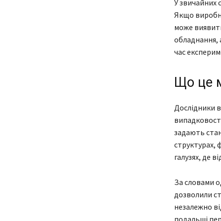
У звичайних 
Якщо виробн
може виявити
обладнання, 
час експерим
Що це 
Дослідники в
випадковості
задають стан
структурах, 
галузях, де в
За словами о
дозволили ст
незалежно ві
подальші пер