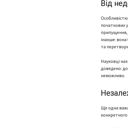
Від нед
Особливістю 
початкових у
припущення, 
інакше: вона
та перетворю
Науковці наз
доведено: до
неможливо.
Незале
Ще одна важл
конкретного