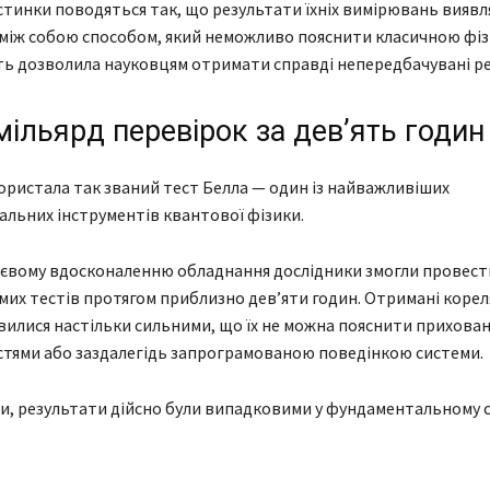
стинки поводяться так, що результати їхніх вимірювань вияв
між собою способом, який неможливо пояснити класичною фіз
ть дозволила науковцям отримати справді непередбачувані ре
ільярд перевірок за дев’ять годин
ристала так званий тест Белла — один із найважливіших
льних інструментів квантової фізики.
тєвому вдосконаленню обладнання дослідники змогли провест
мих тестів протягом приблизно дев’яти годин. Отримані кореля
вилися настільки сильними, що їх не можна пояснити прихова
тями або заздалегідь запрограмованою поведінкою системи.
и, результати дійсно були випадковими у фундаментальному с