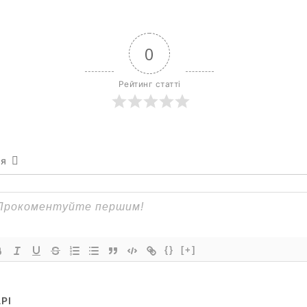
0
Рейтинг статті
ся
{}
[+]
РІ