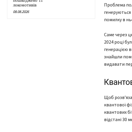
пошкоджено 11
Проблема пол
локомотивів
08.08.2026
генеруються 
помилку в нь
Саме через ц
2024 році бу
генерацією в
знайшли поми
видавати пер
Кванто
Щоб розв’яза
квантової фі
квантових біт
відстані 30 