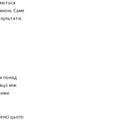
ляються
икою. Саме
зультати.
и понад
ції між
ними
енсі цього