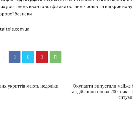
х досягнень квантової фізики останніх років та відкриє нову 
рової безпеки.
taltele.com.ua
них укриттів мають недоліки
Окупанти випустили майже 6
та здійснили понад 200 атак –
ситуац