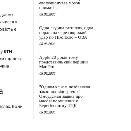
еволюціонував мозок
приматів
идаємо
08.08.2026
 чисел у
Одна людина загинула, одна
овість є
поранена через ворожий
удар по Нікополю – ОВА
08.08.2026
ту
ETH
Apple 20 років тому
им вдалося
представила свій перший
можна
Mac Pro
08.08.2026
"Одним кліком позбавляли
а
законних відстрочок":
Омбудсман заявив про
масові порушення у
ислах. Вони
Берегівському ТЦК
08.08.2026