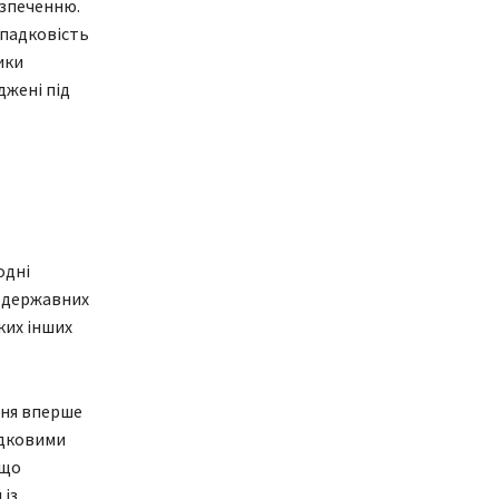
езпеченню.
падковість
ики
джені під
одні
в державних
ких інших
ння вперше
адковими
кщо
 із