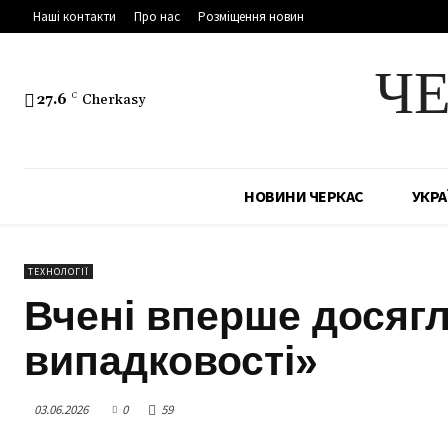
Наші контакти
Про нас
Розміщення новин
Ч
27.6
C
Cherkasy
НОВИНИ ЧЕРКАС
УКРА
ТЕХНОЛОГІЇ
Вчені вперше досягл
випадковості»
03.06.2026
0
59