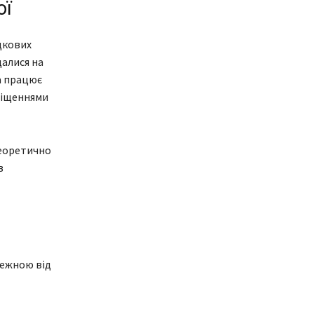
ої
дкових
алися на
а працює
міщеннями
теоретично
в
лежною від