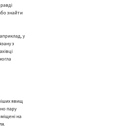
правді
або знайти
априклад, у
язану з
ахівці
могла
ніших явищ
ено пару
зміщені на
ля.