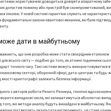
системах користувачеві доводиться довіряти апаратному заб
ик допустив помилку або пристрій був скомпрометований, ви
ся ілюзією. У новій системі гарантією служать не характерист
а фундаментальні закони квантової механіки, які були підтвер
енту.
може дати в майбутньому
важають, що їхня розробка може стати своєрідним еталоном
 для всього світу — подібно до того, як атомні годинники сьог
дарт точного часу. Такі системи можуть використовуватися 
фінансовому секторі, оборонній сфері, дата-центрах та будь-я
ід якості криптографії залежить безпека інформації.
дного з авторів роботи Ренато Реннера, технічні вдосконале
ворити випадкові числа, які залишатимуться абсолютно вип
д того, які методи аналізу будуть винайдені в майбутньому. Я
евірки підтвердять результати експерименту, це стане одним