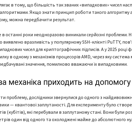
ягає в тому, що більшість так званих «випадкових» чисел нас
алгоритмами. Якщо знати принцип роботи такого алгоритму 
ому, можна передбачити результат.
е в останні роки неодноразово виникали серйозні проблеми. Н
ло виявлено вразливість у популярному SSH-клієнті PuTTY, пов’
ипадкових чисел для криптографічних підписів. А у 2025 році ф
лку в одному з механізмів процесорів AMD, через яку система 
едбачувані значення, помилково вважаючи їх випадковими.
ва механіка приходить на допомогу
ти проблему, дослідники звернулися до одного з найдивовиж
зики — квантової заплутаності. Для експерименту було створ
ів (кубітів), які перебували в заплутаному стані. Вони були ро
метрів один від одного та охолоджені майже до абсолютного ну