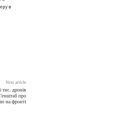
еру в
Next article
 тис. дронів
 Генштаб про
ію на фронті