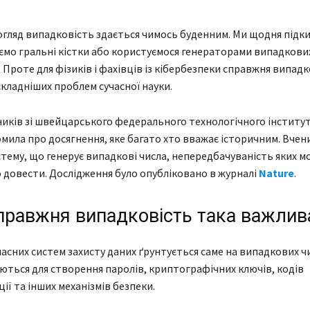
гляд випадковість здається чимось буденним. Ми щодня підк
ємо гральні кістки або користуємося генераторами випадкових
 Проте для фізиків і фахівців із кібербезпеки справжня випадк
складніших проблем сучасної науки.
ників зі швейцарського федерального технологічного інститу
мила про досягнення, яке багато хто вважає історичним. Вчен
тему, що генерує випадкові числа, непередбачуваність яких 
довести. Дослідження було опубліковано в журналі
Nature
.
правжня випадковість така важлив
часних систем захисту даних ґрунтується саме на випадкових ч
ться для створення паролів, криптографічних ключів, кодів
ії та інших механізмів безпеки.