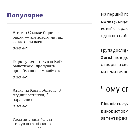
Популярне
На перший по
монету, кида
комп’ютерах.
Вітамін C може боротися з
однією з най
раком — але зовсім не так,
як вважали вчені
08.08.2026
Група дослід
Zurich
повідо
Ворог уночі атакував Київ
створити сис
балістикою, пролунали
щонайменше сім вибухів
математично 
08.08.2026
Чому с
Атака на Київ і область: 3
людини загинули, 7
поранених
Більшість су
08.08.2026
використовую
автентифікац
Росія за 5 днів 41 раз
атакувала залізницю,