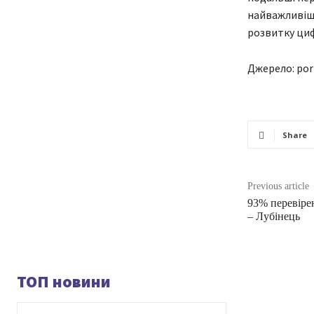
найважливіши
розвитку циф
Джерело: por
Share
Previous article
93% перевіре
– Лубінець
ТОП новини