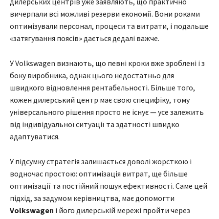
дилерських центрів уже заявляють, що практично
вичерпали всі можливі резерви економії. Вони роками
оптимізували персонал, процеси та витрати, і подальше
«затягування поясів» дається дедалі важче.
У Volkswagen визнають, що певні кроки вже зроблені і з
боку виробника, однак цього недостатньо для
швидкого відновлення рентабельності. Більше того,
кожен дилерський центр має свою специфіку, тому
універсального рішення просто не існує — усе залежить
від індивідуальної ситуації та здатності швидко
адаптуватися.
У підсумку стратегія залишається доволі жорсткою і
водночас простою: оптимізація витрат, ще більше
оптимізації та постійний пошук ефективності. Саме цей
підхід, за задумом керівництва, має допомогти
Volkswagen
і його дилерській мережі пройти через