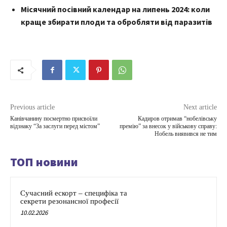
Місячний посівний календар на липень 2024: коли
краще збирати плоди та обробляти від паразитів
Previous article
Next article
Канівчанину посмертно присвоїли
Кадиров отримав “нобелівську
відзнаку “За заслуги перед містом”
премію” за внесок у військову справу:
Нобель виявився не тим
ТОП новини
Сучасний ескорт – специфіка та
секрети резонансної професії
10.02.2026