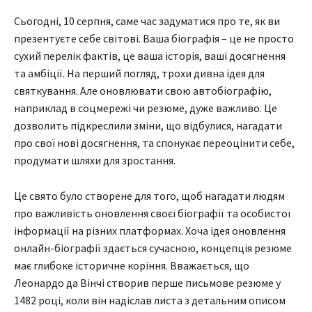
Сьогодні, 10 серпня, саме час задуматися про те, як ви
презентуєте себе світові. Ваша біографія – це не просто
сухий перелік фактів, це ваша історія, ваші досягнення
та амбіції. На перший погляд, трохи дивна ідея для
святкування. Але оновлювати свою автобіографію,
наприклад в соцмережі чи резюме, дуже важливо. Це
дозволить підкреслили зміни, що відбулися, нагадати
про свої нові досягнення, та спонукає переоцінити себе,
продумати шляхи для зростання.
Це свято було створене для того, щоб нагадати людям
про важливість оновлення своєї біографії та особистої
інформації на різних платформах. Хоча ідея оновлення
онлайн-біографії здається сучасною, концепція резюме
має глибоке історичне коріння. Вважається, що
Леонардо да Вінчі створив перше письмове резюме у
1482 році, коли він надіслав листа з детальним описом