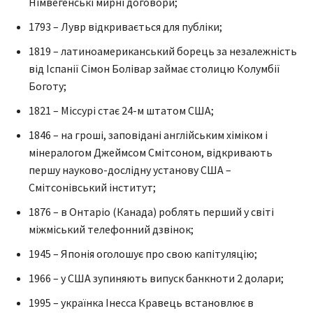
Німвегенські мирні договори;
1793 – Лувр відкривається для публіки;
1819 – латиноамериканський борець за незалежність
від Іспанії Сімон Болівар займає столицю Колумбії
Боготу;
1821 – Міссурі стає 24-м штатом США;
1846 – на гроші, заповідані англійським хіміком і
мінералогом Джеймсом Смітсоном, відкривають
першу науково-дослідну установу США –
Смітсонівський інститут;
1876 – в Онтаріо (Канада) роблять перший у світі
міжміський телефонний дзвінок;
1945 – Японія оголошує про свою капітуляцію;
1966 – у США зупиняють випуск банкноти 2 долари;
1995 – українка Інесса Кравець встановлює в