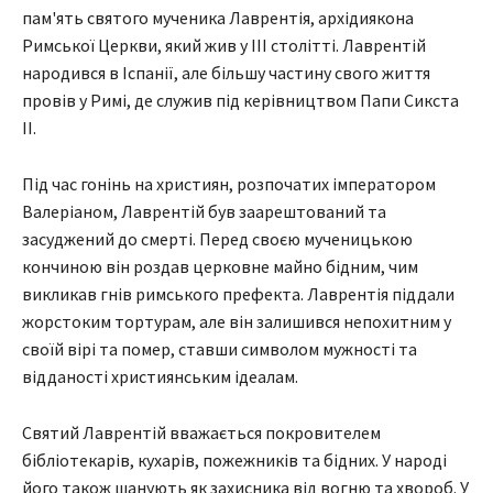
пам'ять святого мученика Лаврентія, архідиякона
Римської Церкви, який жив у III столітті. Лаврентій
народився в Іспанії, але більшу частину свого життя
провів у Римі, де служив під керівництвом Папи Сикста
II.
Під час гонінь на християн, розпочатих імператором
Валеріаном, Лаврентій був заарештований та
засуджений до смерті. Перед своєю мученицькою
кончиною він роздав церковне майно бідним, чим
викликав гнів римського префекта. Лаврентія піддали
жорстоким тортурам, але він залишився непохитним у
своїй вірі та помер, ставши символом мужності та
відданості християнським ідеалам.
Святий Лаврентій вважається покровителем
бібліотекарів, кухарів, пожежників та бідних. У народі
його також шанують як захисника від вогню та хвороб. У