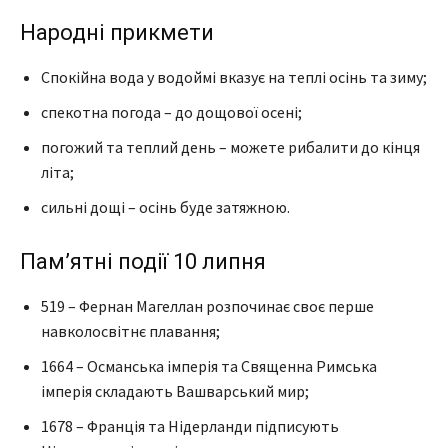
Народні прикмети
Спокійна вода у водоймі вказує на теплі осінь та зиму;
спекотна погода – до дощової осені;
погожий та теплий день – можете рибалити до кінця
літа;
сильні дощі – осінь буде затяжною.
Пам’ятні події 10 липня
519 – Фернан Магеллан розпочинає своє перше
навколосвітнє плавання;
1664 – Османська імперія та Священна Римська
імперія складають Вашварський мир;
1678 – Франція та Нідерланди підписують