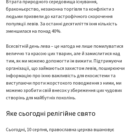
Втрата природного середовища існування,
браконьєрство, незаконна торгівля та конфлікти з
людьми призвели до катастрофічного скорочення
популяції левів. За останні десятиліття їхня кількість
зменшилася на понад 40%.
Всесвітній день лева – це нагода не лише помилуватися
величчю та красою цих тварин, але й замислитися над
тим, як ми можемо допомогти їм вижити. Підтримуючи
організації, що займаються захистом левів, поширюючи
інформацію про їхню важливість для екосистеми та
виступаючи проти жорстокого поводження з ними, ми
можемо зробити свій внесок у збереження цих чудових
створінь для майбутніх поколінь.
Яке сьогодні релігійне свято
Сьогодні, 10 серпня, православна церква вшановує