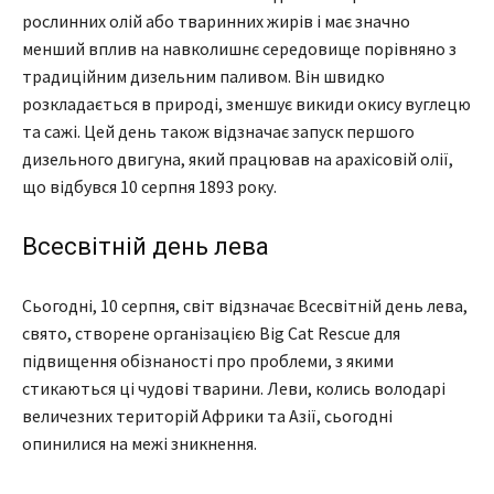
рослинних олій або тваринних жирів і має значно
менший вплив на навколишнє середовище порівняно з
традиційним дизельним паливом. Він швидко
розкладається в природі, зменшує викиди окису вуглецю
та сажі. Цей день також відзначає запуск першого
дизельного двигуна, який працював на арахісовій олії,
що відбувся 10 серпня 1893 року.
Всесвітній день лева
Сьогодні, 10 серпня, світ відзначає Всесвітній день лева,
свято, створене організацією Big Cat Rescue для
підвищення обізнаності про проблеми, з якими
стикаються ці чудові тварини. Леви, колись володарі
величезних територій Африки та Азії, сьогодні
опинилися на межі зникнення.