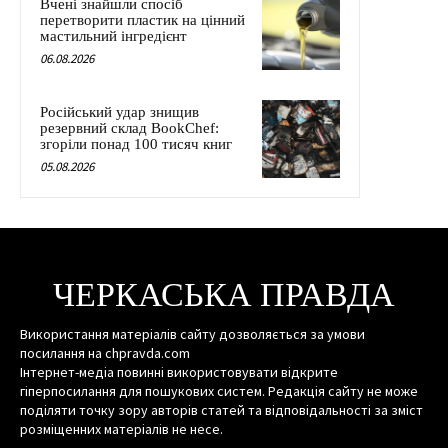
Вчені знайшли спосіб
перетворити пластик на цінний
мастильний інгредієнт
06.08.2026
Російський удар знищив
резервний склад BookChef:
згоріли понад 100 тисяч книг
05.08.2026
ЧЕРКАСЬКА ПРАВДА
Використання матеріалів сайту дозволяється за умови
посилання на chpravda.com
Інтернет-медіа повинні використовувати відкрите
гіперпосилання для пошукових систем. Редакція сайту не може
поділяти точку зору авторів статей та відповідальності за зміст
розміщенних матеріалів не несе.