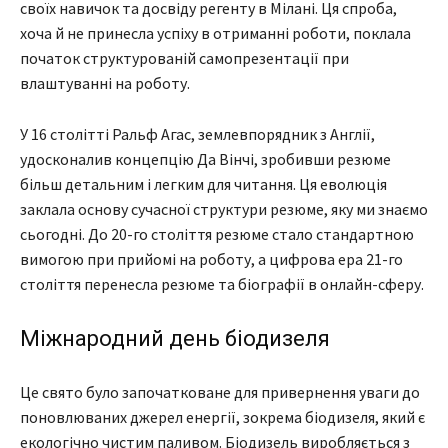
своїх навичок та досвіду регенту в Мілані. Ця спроба,
хоча й не принесла успіху в отриманні роботи, поклала
початок структурованій самопрезентації при
влаштуванні на роботу.
У 16 столітті Ральф Агас, землевпорядник з Англії,
удосконалив концепцію Да Вінчі, зробивши резюме
більш детальним і легким для читання. Ця еволюція
заклала основу сучасної структури резюме, яку ми знаємо
сьогодні. До 20-го століття резюме стало стандартною
вимогою при прийомі на роботу, а цифрова ера 21-го
століття перенесла резюме та біографії в онлайн-сферу.
Міжнародний день біодизеля
Це свято було започатковане для привернення уваги до
поновлюваних джерел енергії, зокрема біодизеля, який є
екологічно чистим паливом. Біодизель виробляється з