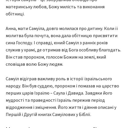
материнську любов, Божу милість та виконання
обітниці.
Анна, мати Самуїла, довго молилася про дитину. Коли її
молитва була почута, вона дала обітницю присвятити
сина Господу. І справді, юний Самуїл з ранніх років
служив у храмі, де отримав від Бога особливу благодать.
Він став пророком, голосом Божим на землі, який
сповіщав волю Божу людям.
Самуїл відіграв важливу роль в історії ізраїльського
народу. Він був суддею, пророком і помазав на царство
перших царів Ізраїлю – Саула і Давида. Завдяки його
мудрості та праведності Ізраїль пережив період
відродження і зміцнення. Його життя і діяння описані у
Першій і Другій книгах Самуїлових у Біблії.