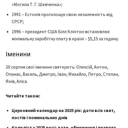
«Могила Т. Г. Шевченка»;
1991 – Естонія проголошує свою незалежність від
СРСР;
1996 – президент США Білл Клінтон встановлює
мінімальну заробітну плату в країні – $5,15 за годину.
Іменини
20 серпня свої іменини святкують: Олексій, Антон,
Опанас, Василь, Дмитро, Іван, Михайло, Петро, Степан,
Яків, Аліса.
Читайте також:
Церковний календар на 2025 рік: дати всіх свят,
постів і поминальних днів
Коли піст у 2025 році: дати, обмеження і правила