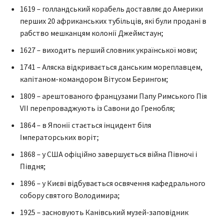
1619 – голландський корабель доставляє до Америки
перших 20 африканських тубільців, які були продані в
рабство мешканцям колонії Джеймстаун;
1627 – виходить перший словник української мови;
1741 – Аляска відкривається данським мореплавцем,
капітаном-командором Вітусом Берингом;
1809 – арештованого французами Папу Римського Пія
VII перепроваджують із Савони до Гренобля;
1864 – в Японії стається інцидент біля
Імператорських воріт;
1868 – у США офіційно завершується війна Півночі і
Півдня;
1896 – у Києві відбувається освячення кафедрального
собору святого Володимира;
1925 – засновують Канівський музей-заповідник