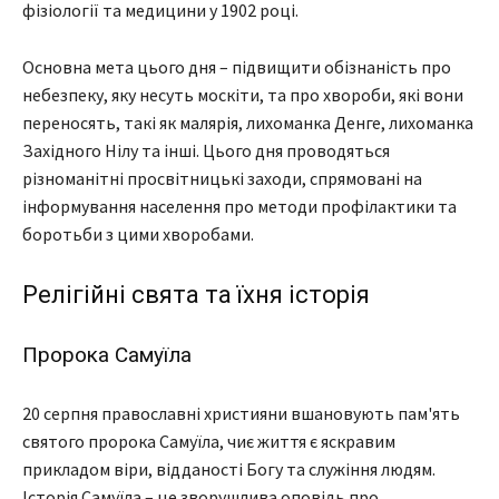
фізіології та медицини у 1902 році.
Основна мета цього дня – підвищити обізнаність про
небезпеку, яку несуть москіти, та про хвороби, які вони
переносять, такі як малярія, лихоманка Денге, лихоманка
Західного Нілу та інші. Цього дня проводяться
різноманітні просвітницькі заходи, спрямовані на
інформування населення про методи профілактики та
боротьби з цими хворобами.
Релігійні свята та їхня історія
Пророка Самуїла
20 серпня православні християни вшановують пам'ять
святого пророка Самуїла, чиє життя є яскравим
прикладом віри, відданості Богу та служіння людям.
Історія Самуїла – це зворушлива оповідь про