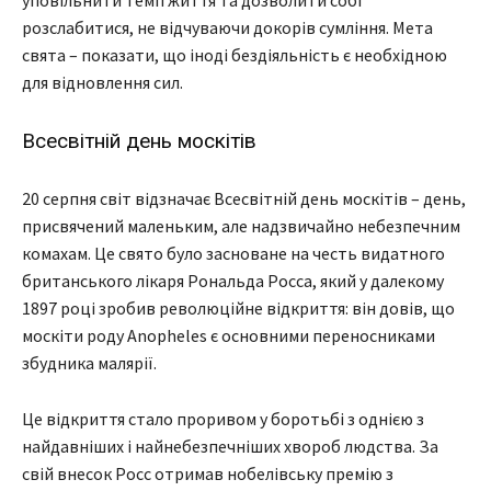
уповільнити темп життя та дозволити собі
розслабитися, не відчуваючи докорів сумління. Мета
свята – показати, що іноді бездіяльність є необхідною
для відновлення сил.
Всесвітній день москітів
20 серпня світ відзначає Всесвітній день москітів – день,
присвячений маленьким, але надзвичайно небезпечним
комахам. Це свято було засноване на честь видатного
британського лікаря Рональда Росса, який у далекому
1897 році зробив революційне відкриття: він довів, що
москіти роду Anopheles є основними переносниками
збудника малярії.
Це відкриття стало проривом у боротьбі з однією з
найдавніших і найнебезпечніших хвороб людства. За
свій внесок Росс отримав нобелівську премію з