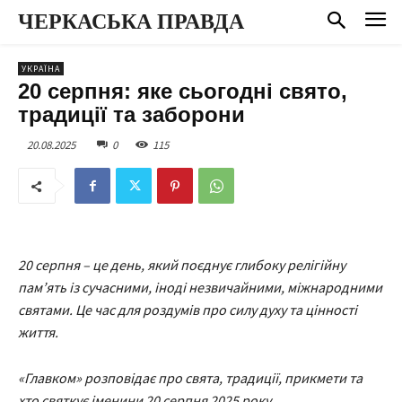
ЧЕРКАСЬКА ПРАВДА
УКРАЇНА
20 серпня: яке сьогодні свято,
традиції та заборони
20.08.2025
0
115
20 серпня – це день, який поєднує глибоку релігійну
пам’ять із сучасними, іноді незвичайними, міжнародними
святами. Це час для роздумів про силу духу та цінності
життя.
«Главком» розповідає про свята, традиції, прикмети та
хто святкує іменини 20 серпня 2025 року.