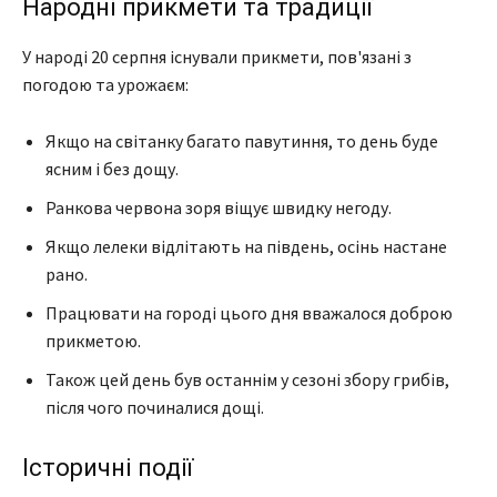
Народні прикмети та традиції
У народі 20 серпня існували прикмети, пов'язані з
погодою та урожаєм:
Якщо на світанку багато павутиння, то день буде
ясним і без дощу.
Ранкова червона зоря віщує швидку негоду.
Якщо лелеки відлітають на південь, осінь настане
рано.
Працювати на городі цього дня вважалося доброю
прикметою.
Також цей день був останнім у сезоні збору грибів,
після чого починалися дощі.
Історичні події