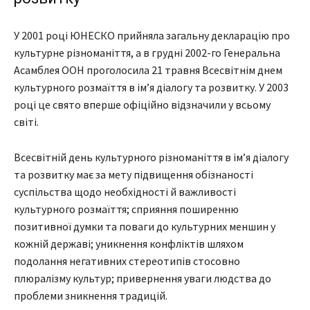
У 2001 році ЮНЕСКО прийняла загальну декларацію про
культурне різноманіття, а в грудні 2002-го Генеральна
Асамблея ООН проголосила 21 травня Всесвітнім днем
культурного розмаїття в ім’я діалогу та розвитку. У 2003
році це свято вперше офіційно відзначили у всьому
світі.
Всесвітній день культурного різноманіття в ім’я діалогу
та розвитку має за мету підвищення обізнаності
суспільства щодо необхідності й важливості
культурного розмаїття; сприяння поширенню
позитивної думки та поваги до культурних меншин у
кожній державі; уникнення конфліктів шляхом
подолання негативних стереотипів стосовно
плюралізму культур; привернення уваги людства до
проблеми зникнення традицій.