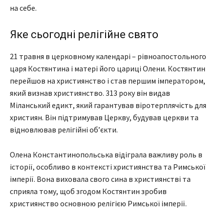
на себе.
Яке сьогодні релігійне свято
21 травня в церковному календарі – рівноапостольного
царя Костянтина і матері його цариці Олени. Костянтин
перейшов на християнство і став першим імператором,
який визнав християнство. 313 року він видав
Міланський едикт, який гарантував віротерплячість для
християн. Він підтримував Церкву, будував церкви та
відновлював релігійні об’єкти.
Олена Константинопольська відіграла важливу роль в
історії, особливо в контексті християнства та Римської
імперії. Вона виховала свого сина в християнстві та
сприяла тому, щоб згодом Костянтин зробив
християнство основною релігією Римської імперії.