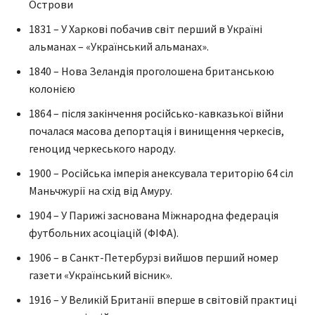
Острови
1831 – У Харкові побачив світ перший в Україні
альманах – «Український альманах».
1840 – Нова Зеландія проголошена британською
колонією
1864 – після закінчення російсько-кавказької війни
почалася масова депортація і винищення черкесів,
геноцид черкеського народу.
1900 – Російська імперія анексувала територію 64 сіл
Маньчжурії на схід від Амуру.
1904 – У Парижі заснована Міжнародна федерація
футбольних асоціацій (ФІФА).
1906 – в Санкт-Петербурзі вийшов перший номер
газети «Український вісник».
1916 – У Великій Британії вперше в світовій практиці