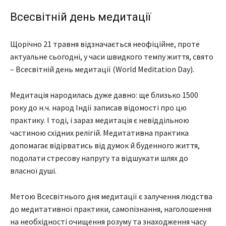
Всесвітній день медитації
Щорічно 21 травня відзначається неофіційне, проте
актуальне сьогодні, у часи швидкого темпу життя, свято
– Всесвітній день медитації (World Meditation Day).
Медитація народилась дуже давно: ще близько 1500
року до н.ч. народ Індії записав відомості про цю
практику. І тоді, і зараз медитація є невіддільною
частиною східних релігій. Медитативна практика
допомагає відірватись від думок й буденного життя,
подолати стресову напругу та відшукати шлях до
власної душі.
Метою Всесвітнього дня медитації є залучення людства
до медитативної практики, самопізнання, наголошення
на необхідності очищення розуму та знаходження часу