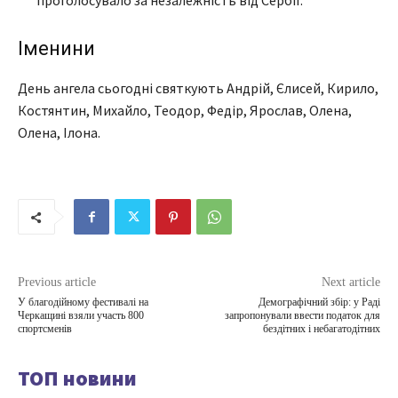
проголосувало за незалежність від Сербії.
Іменини
День ангела сьогодні святкують Андрій, Єлисей, Кирило,
Костянтин, Михайло, Теодор, Федір, Ярослав, Олена,
Олена, Ілона.
Previous article
Next article
У благодійному фестивалі на
Демографічний збір: у Раді
Черкащині взяли участь 800
запропонували ввести податок для
спортсменів
бездітних і небагатодітних
ТОП новини