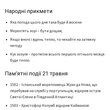
Народні прикмети
Яка погода цього дня така буде й восени.
Мерехтять зорі – бути дощам;
Якщо вночі і вдень тепло, то чекайте на затяжну
негоду.
Кує зозуля – протягом всього першого літнього місяця
буде тепло.
Пам’ятні події 21 травня
1502 – Іспанський мореплавець Жуан да Нова, що
перебував на службі у португальців, відкрив острів
Святої Єлени в Південній Атлантиці
1503 – Христофор Колумб відкрив Кайманові