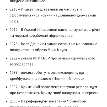
введено «літній» час.
1918 – У Києві представники різних партій
сформували Український національно-державний
союз.
1919 – В Україні більшовики націоналізували всі річні
та морські корабельні підприємства.
1928 – Волт Дісней отримав патент на монопольне
використання образа Міккі Мауса.
1929 – ухвала РНК СРСР про ознаки куркульського
господарства.
1937 – почала роботу перша експедиція, що
дрейфувала, під назвою «Північний полюс».
1992 – Кримський парламент скасував референдум
про незалежність Криму, який планували на серпень.
2006 – На референдумі населення Чорногорії