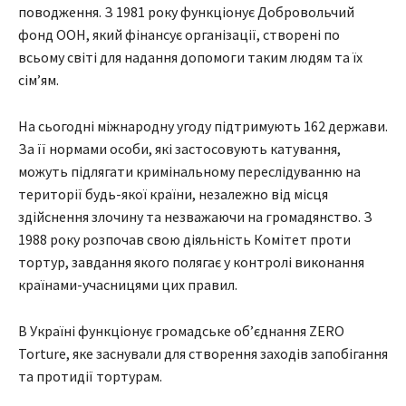
поводження. З 1981 року функціонує Добровольчий
фонд ООН, який фінансує організації, створені по
всьому світі для надання допомоги таким людям та їх
сім’ям.
На сьогодні міжнародну угоду підтримують 162 держави.
За її нормами особи, які застосовують катування,
можуть підлягати кримінальному переслідуванню на
території будь-якої країни, незалежно від місця
здійснення злочину та незважаючи на громадянство. З
1988 року розпочав свою діяльність Комітет проти
тортур, завдання якого полягає у контролі виконання
країнами-учасницями цих правил.
В Україні функціонує громадське об’єднання ZERO
Torture, яке заснували для створення заходів запобігання
та протидії тортурам.