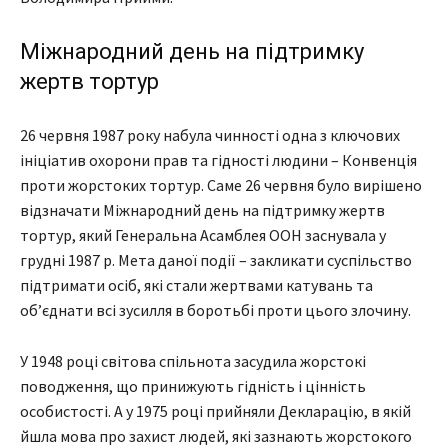
Міжнародний день на підтримку
жертв тортур
26 червня 1987 року набула чинності одна з ключових
ініціатив охорони прав та гідності людини – Конвенція
проти жорстоких тортур. Саме 26 червня було вирішено
відзначати Міжнародний день на підтримку жертв
тортур, який Генеральна Асамблея ООН заснувала у
грудні 1987 р. Мета даної події – закликати суспільство
підтримати осіб, які стали жертвами катувань та
об’єднати всі зусилля в боротьбі проти цього злочину.
У 1948 році світова спільнота засудила жорстокі
поводження, що принижують гідність і цінність
особистості. А у 1975 році прийняли Декларацію, в якій
йшла мова про захист людей, які зазнають жорстокого