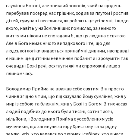
служіння Богові, але звиклий чоловік, який на щодень
перебував посеред нас грішних, ходив за плугом і ростив
дітей, сумував і веселився, як роблять це усі земні, і щодо
якого, навіть у найсміливіших помислах, за земного
життя ми ніколи не спогадали б, що ця людина є святою.
Але в Бога немає нічого випадкового і те, що для
людської логіки видається принаймні дивним, насправді
є нашим ще дитячим невмінням побачити і зрозуміти так
очевидні Божі речі, осягнути які ми спроможні лише з
плином часу.
Володимир Прийма не вважав себе святим. Він просто
чинив згідно з тим, що підказувало йому сумління, жив у
мирі з собою та ближнім, жив у Бозі і з Богом. В тих часах
людей подібних до нього були тисячі, сотні тисяч,
мільйони, і Володимир Прийма є уособленням усіх
мучеників, що загинули за віру Христову та за рідну
землю, усіх, хто карався по тюрмах і сибірах, хто в часи