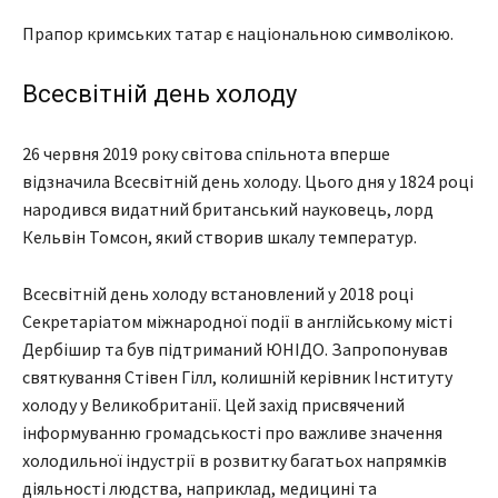
Прапор кримських татар є національною символікою.
Всесвітній день холоду
26 червня 2019 року світова спільнота вперше
відзначила Всесвітній день холоду. Цього дня у 1824 році
народився видатний британський науковець, лорд
Кельвін Томсон, який створив шкалу температур.
Всесвітній день холоду встановлений у 2018 році
Секретаріатом міжнародної події в англійському місті
Дербішир та був підтриманий ЮНІДО. Запропонував
святкування Стівен Гілл, колишній керівник Інституту
холоду у Великобританії. Цей захід присвячений
інформуванню громадськості про важливе значення
холодильної індустрії в розвитку багатьох напрямків
діяльності людства, наприклад, медицині та