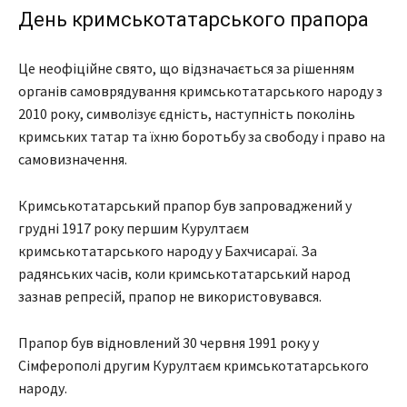
День кримськотатарського прапора
Це неофіційне свято, що відзначається за рішенням
органів самоврядування кримськотатарського народу з
2010 року, символізує єдність, наступність поколінь
кримських татар та їхню боротьбу за свободу і право на
самовизначення.
Кримськотатарський прапор був запроваджений у
грудні 1917 року першим Курултаєм
кримськотатарського народу у Бахчисараї. За
радянських часів, коли кримськотатарський народ
зазнав репресій, прапор не використовувався.
Прапор був відновлений 30 червня 1991 року у
Сімферополі другим Курултаєм кримськотатарського
народу.