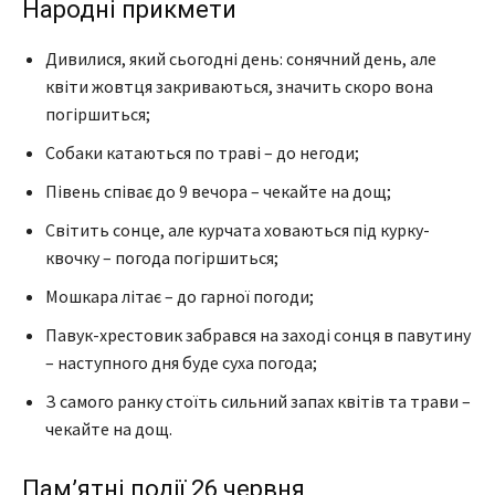
Народні прикмети
Дивилися, який сьогодні день: сонячний день, але
квіти жовтця закриваються, значить скоро вона
погіршиться;
Собаки катаються по траві – до негоди;
Півень співає до 9 вечора – чекайте на дощ;
Світить сонце, але курчата ховаються під курку-
квочку – погода погіршиться;
Мошкара літає – до гарної погоди;
Павук-хрестовик забрався на заході сонця в павутину
– наступного дня буде суха погода;
З самого ранку стоїть сильний запах квітів та трави –
чекайте на дощ.
Пам’ятні події 26 червня