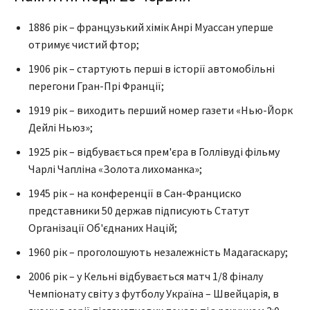
1886 рік – французький хімік Анрі Муассан уперше
отримує чистий фтор;
1906 рік – стартують перші в історії автомобільні
перегони Гран-Прі Франції;
1919 рік – виходить перший номер газети «Нью-Йорк
Дейлі Ньюз»;
1925 рік – відбувається прем'єра в Голлівуді фільму
Чарлі Чапліна «Золота лихоманка»;
1945 рік – на конференції в Сан-Франциско
представники 50 держав підписують Статут
Організації Об'єднаних Націй;
1960 рік – проголошують незалежність Мадагаскару;
2006 рік – у Кельні відбувається матч 1/8 фіналу
Чемпіонату світу з футболу Україна – Швейцарія, в