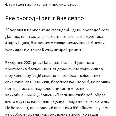
фармацевтиці, харчовій промисловості.
Яке сьогодні релігійне свято
26 червня в церковному календарі – день преподобного
Давида, що в Солуні, блаженного священномученика
Андрія Іщака, блаженного священномученика Миколи
Конрада і мученика Володимира Прийми.
27 червня 2001 року Папа Іван Павло II урочисто
проголосив блаженними 28 українських мучеників за
віру Христову. У цій спільноті новобеатифікованих
єпископів, священників, богопосвячених осіб, на перший
погляд, чисто випадково опинився мирянин,
звичайнісінький український селянин-хлібороб, образ
якого є суттю нашої нації з усіма її вадами та чеснотами.
Не богослов, вишколений високими біблійними науками,
не особа, вибрана і настановлена виключно задля