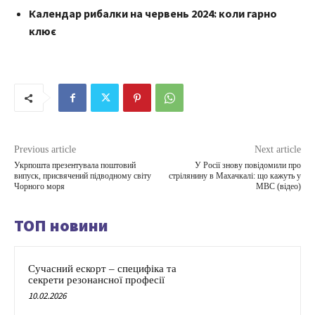
Календар рибалки на червень 2024: коли гарно
клює
Previous article
Next article
Укрпошта презентувала поштовий
У Росії знову повідомили про
випуск, присвячений підводному світу
стрілянину в Махачкалі: що кажуть у
Чорного моря
МВС (відео)
ТОП новини
Сучасний ескорт – специфіка та
секрети резонансної професії
10.02.2026