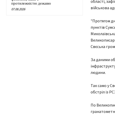
області, заф
протилежністю дежавю
військова адм
07.08.2026
"Протягом дн
пунктів Сумсь
Миколаївська
Великописарі
Свєська гром
За даними об
інфраструкту
людини.
Так само у Св
обстріл із РС
По Великопис
гранатометни