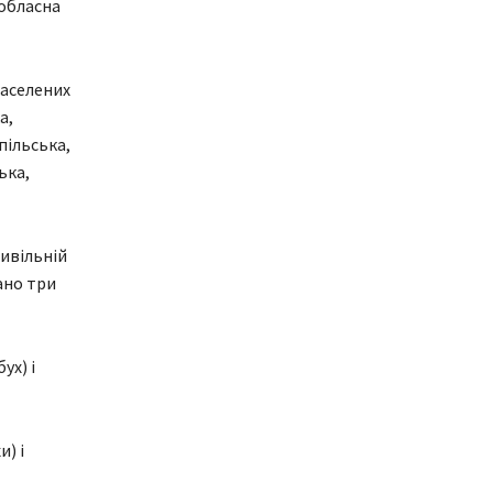
 обласна
населених
а,
пільська,
ька,
цивільній
ано три
ух) і
) і