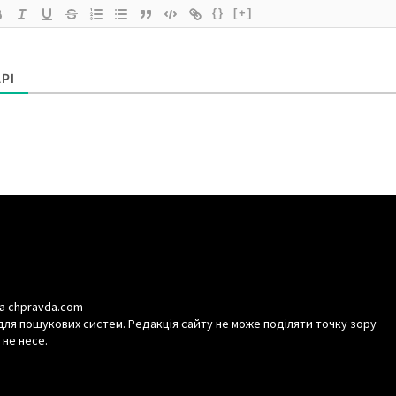
{}
[+]
РІ
а chpravda.com
для пошукових систем. Редакція сайту не може поділяти точку зору
 не несе.