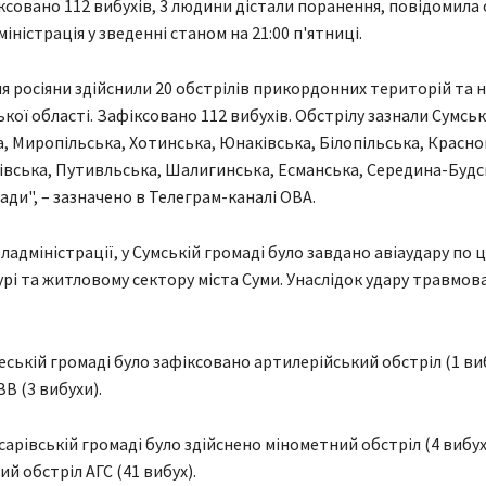
іксовано 112 вибухів, 3 людини дістали поранення, повідомила
іністрація у зведенні станом на 21:00 п'ятниці.
я росіяни здійснили 20 обстрілів прикордонних територій та 
кої області. Зафіксовано 112 вибухів. Обстрілу зазнали Сумськ
, Миропільська, Хотинська, Юнаківська, Білопільська, Красно
вська, Путивльська, Шалигинська, Есманська, Середина-Будс
ади", – зазначено в Телеграм-каналі ОВА.
ладміністрації, у Сумській громаді було завдано авіаудару по 
рі та житловому сектору міста Суми. Унаслідок удару травмов
еській громаді було зафіксовано артилерійський обстріл (1 виб
ЗВ (3 вибухи).
арівській громаді було здійснено мінометний обстріл (4 вибухи
й обстріл АГС (41 вибух).