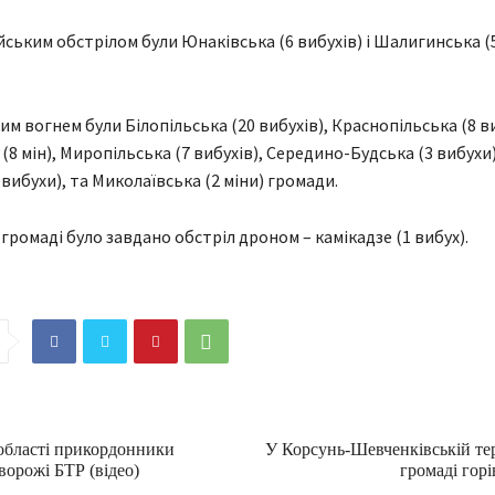
йським обстрілом були Юнаківська (6 вибухів) і Шалигинська (5
м вогнем були Білопільська (20 вибухів), Краснопільська (8 ви
8 мін), Миропільська (7 вибухів), Середино-Будська (3 вибухи)
вибухи), та Миколаївська (2 міни) громади.
громаді було завдано обстріл дроном – камікадзе (1 вибух).
області прикордонники
У Корсунь-Шевченківській те
ворожі БТР (відео)
громаді горі