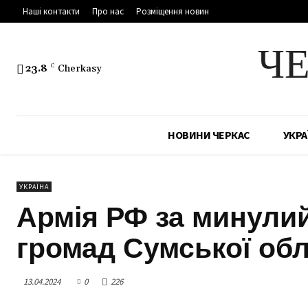
Наші контакти
Про нас
Розміщення новин
Ч
23.8
C
Cherkasy
НОВИНИ ЧЕРКАС
УКРА
УКРАЇНА
Армія РФ за минулий
громад Сумської обл
13.04.2024
0
226