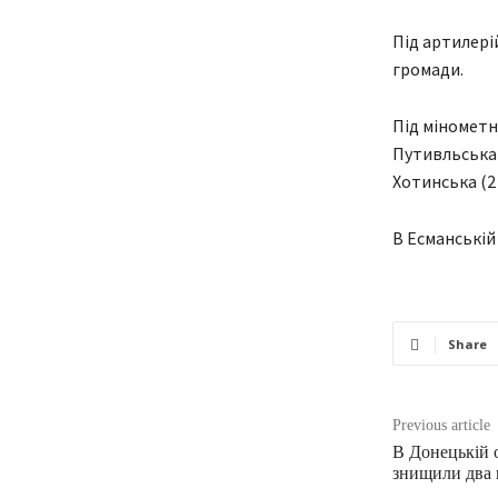
Під артилері
громади.
Під мінометни
Путивльська (
Хотинська (2 
В Есманській 
Share
Previous article
В Донецькій 
знищили два 