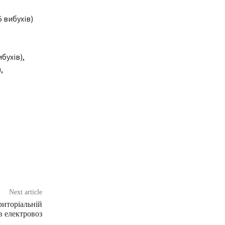
 вибухів)
бухів),
,
Next article
риторіальній
в електровоз