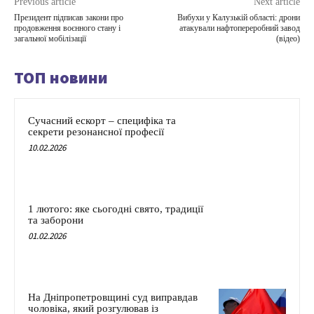
Previous article
Next article
Президент підписав закони про
Вибухи у Калузькій області: дрони
продовження воєнного стану і
атакували нафтопереробний завод
загальної мобілізації
(відео)
ТОП новини
Сучасний ескорт – специфіка та
секрети резонансної професії
10.02.2026
1 лютого: яке сьогодні свято, традиції
та заборони
01.02.2026
На Дніпропетровщині суд виправдав
чоловіка, який розгулював із