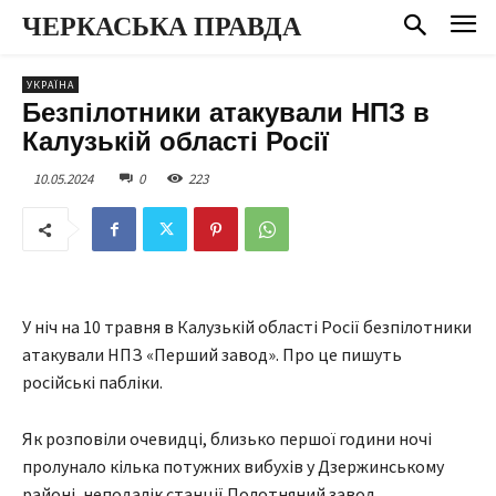
ЧЕРКАСЬКА ПРАВДА
УКРАЇНА
Безпілотники атакували НПЗ в
Калузькій області Росії
10.05.2024
0
223
У ніч на 10 травня в Калузькій області Росії безпілотники
атакували НПЗ «Перший завод». Про це пишуть
російські пабліки.
Як розповіли очевидці, близько першої години ночі
пролунало кілька потужних вибухів у Дзержинському
районі, неподалік станції Полотняний завод.