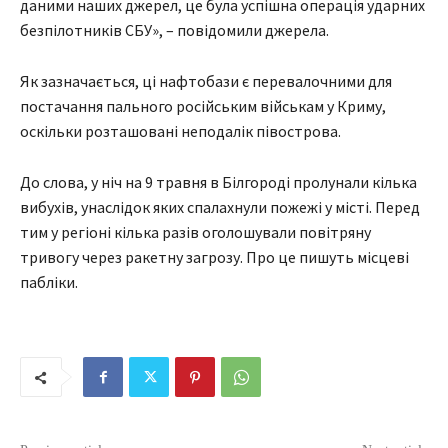
даними наших джерел, це була успішна операція ударних
безпілотників СБУ», – повідомили джерела.
Як зазначається, ці нафтобази є перевалочними для
постачання пального російським військам у Криму,
оскільки розташовані неподалік півострова.
До слова, у ніч на 9 травня в Білгороді пролунали кілька
вибухів, унаслідок яких спалахнули пожежі у місті. Перед
тим у регіоні кілька разів оголошували повітряну
тривогу через ракетну загрозу. Про це пишуть місцеві
пабліки.