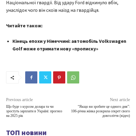
Національної гвардії. Від удару Ford відкинуло вбік,
унаслідок чого він скоїв наїзд на гвардійця.
Читайте також:
Кінець епохи у Німеччині: автомобіль Volkswagen
Golf може отримати нову «прописку»
Previous article
Next article
Що буде з курсом долара та чи
“Якщо ви зробите це одного дня”:
зростуть зарплати в Україні: прогноз
106-річна жінка розкрила секрет свого
на 2025 рік
довголіття (відео)
ТОП новини