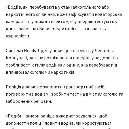
«Водіїв, які перебувають у стані алкогольного або
наркотичного сп’яніння, може зафіксувати новаторська
камера зі штучним інтелектом, яку вперше тестують у
двох графствах Великої Британії», – зазначають
журналісти.
Система Heads-Up, яку поки що тестують у Девоні та
Корнуоллі, здатна розпізнавати поведінку на дорозі та
особливості стилю водіння людини, яка перебуває під
впливом алкоголю чи наркотиків.
Поліція далі може зупинити транспортний засіб,
поговорити з водієм і зробити тест на вміст алкоголю та
заборонених речовин.
«Подібні камери раніше використовувалися, щоб
допомогти поліції ловити водіїв, які користуються