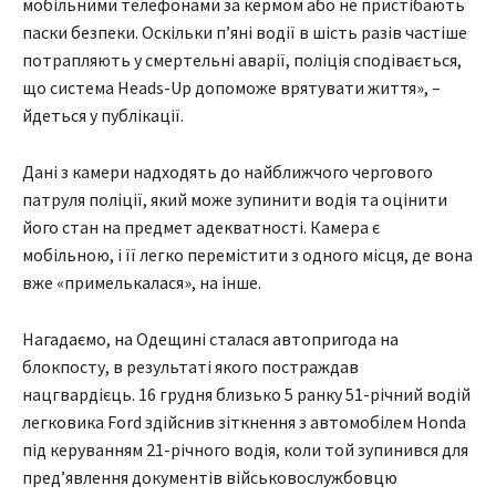
мобільними телефонами за кермом або не пристібають
паски безпеки. Оскільки п’яні водії в шість разів частіше
потрапляють у смертельні аварії, поліція сподівається,
що система Heads-Up допоможе врятувати життя», –
йдеться у публікації.
Дані з камери надходять до найближчого чергового
патруля поліції, який може зупинити водія та оцінити
його стан на предмет адекватності. Камера є
мобільною, і її легко перемістити з одного місця, де вона
вже «примелькалася», на інше.
Нагадаємо, на Одещині сталася автопригода на
блокпосту, в результаті якого постраждав
нацгвардієць. 16 грудня близько 5 ранку 51-річний водій
легковика Ford здійснив зіткнення з автомобілем Honda
під керуванням 21-річного водія, коли той зупинився для
пред’явлення документів військовослужбовцю