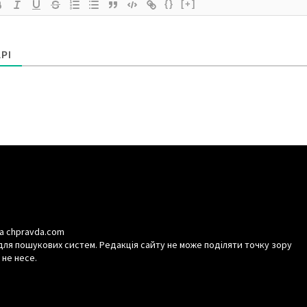
{}
[+]
РІ
а chpravda.com
для пошукових систем. Редакція сайту не може поділяти точку зору
 не несе.