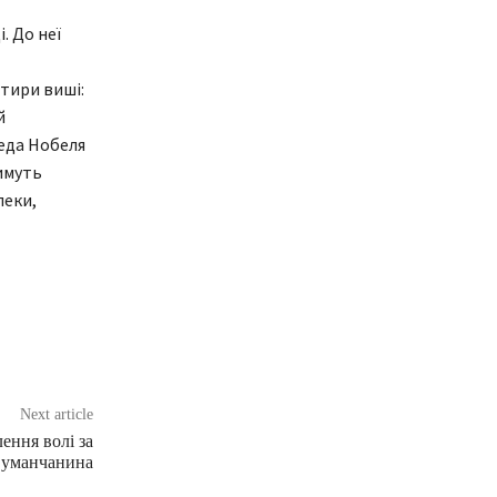
. До неї
тири виші:
й
еда Нобеля
имуть
пеки,
Next article
ення волі за
а уманчанина