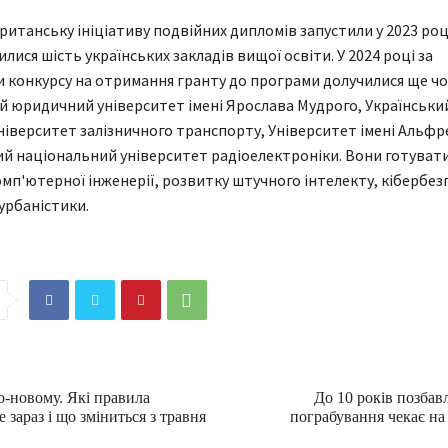
ританську ініціативу подвійних дипломів запустили у 2023 році
лися шість українських закладів вищої освіти. У 2024 році за
 конкурсу на отримання гранту до програми долучилися ще чо
 юридичний університет імені Ярослава Мудрого, Українськи
іверситет залізничного транспорту, Університет імені Альфр
ий національний університет радіоелектроніки. Вони готуват
комп'ютерної інженерії, розвитку штучного інтелекту, кібербез
 урбаністики.
о-новому. Які правила
До 10 років позбавл
зараз і що зміниться з травня
пограбування чекає н