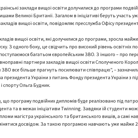
раїнські заклади вищої освіти долучилися до програми подві
вишами Великої Британії. Загалом в ініціативі беруть участь уж
закладів вищої освіти, повідомляє пресслужба Офісу президент
кладів вищої освіти, які долучилися до програми, зросла майже 
ку. З одного боку, це свідчить про високий рівень освітніх пос
 поступаємося багатьом європейським ЗВО. З іншого – про пер
івноправні партнери закладів вищої освіти Сполученого Корол
 ЗВО все більше прагнуть посилювати співпрацю", – зазначил
 президента України з питань Фонду президента України з п
 і спорту Ольга Будник.
, що програму подвійних дипломів буде реалізовано під патр
ента та в межах ініціативи Twinning. Завдяки їй студенти мо
ломи магістра українського та британського вишів, а самі на
мінятися досвідом. За такою програмою навчають уже майже 2