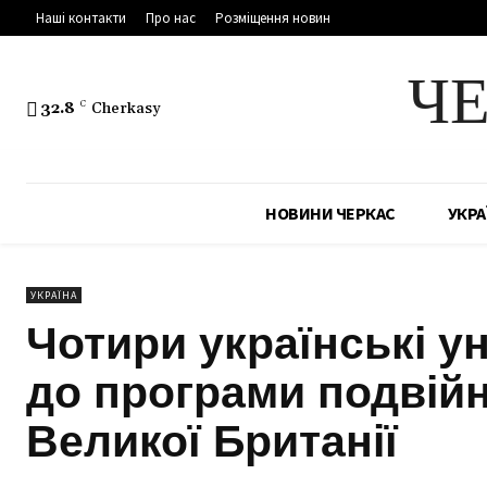
Наші контакти
Про нас
Розміщення новин
Ч
32.8
C
Cherkasy
НОВИНИ ЧЕРКАС
УКРА
УКРАЇНА
Чотири українські у
до програми подвій
Великої Британії