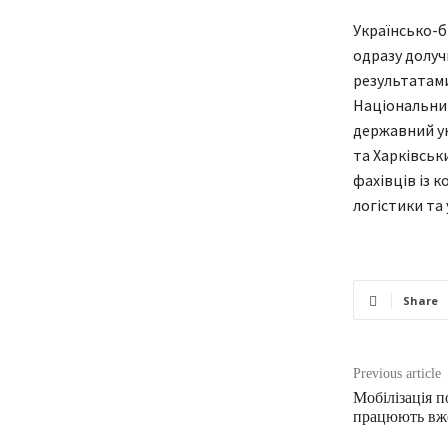
Українсько-б
одразу долучи
результатами
Національний
державний ун
та Харківськ
фахівців із 
логістики та
Share
Previous article
Мобілізація п
працюють вже 