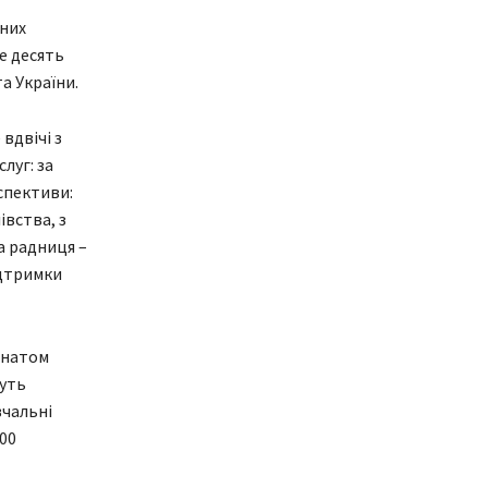
йних
е десять
а України.
вдвічі з
луг: за
спективи:
івства, з
а радниця –
ідтримки
онатом
жуть
вчальні
00