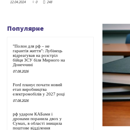
12.04.2024
0
248
Популярне
"Полон для рф – не
гарантія життя": Лубінець
відреагував на розстріл
бійця ЗСУ біля Мирного на
Донеччині
07.08.2026
Ford планує почати новий
етап виробництва
електромобілів у 2027 році
07.08.2026
рф ударом КАБами і
дронами поранила двох у
Сумах, в області знищила
поштове відділення