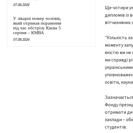
07.08.2026
Ще чотири ук
дипломів із 
У лікарні помер чоловік,
вітчизняних 
який отримав поранення
під час обстрілу Києва 5
серпня – КМВА
"Кількість за
07.08.2026
моменту запус
якістю ми не
ми справді р
українськими
уповноважена
освіти, науки
Зазначається
Фонду презид
отримати дип
заклади – об
студентів.