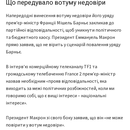
Що передувало вотуму недовіри
Напередодні винесення вотуму недовіри його уряду
прем'єр-міністр Франції Мішель Барньє закликав до
партійної відповідальності, щоб уникнути політичного
та бюджетного хаосу. Президент Еммануель Макрон
прямо заявив, що не вірить у сценарій повалення уряду
Барньє.
В інтерв'ю комерційному телеканалу TF1 та
громадському телебаченню France 2 прем'єр-міністр
назвав необхідним «прояв відповідальності, яка
виходить за межі політичних розбіжностей, коли ми
говоримо собі, що є вищі інтереси – національні
інтереси».
Президент Макрон зі свого боку заявив, що він «не може
повірити у вотум недовіри».