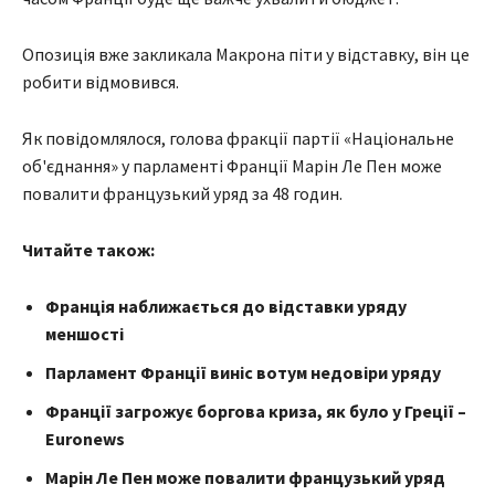
Опозиція вже закликала Макрона піти у відставку, він це
робити відмовився.
Як повідомлялося, голова фракції партії «Національне
об'єднання» у парламенті Франції Марін Ле Пен може
повалити французький уряд за 48 годин.
Читайте також:
Франція наближається до відставки уряду
меншості
Парламент Франції виніс вотум недовіри уряду
Франції загрожує боргова криза, як було у Греції –
Euronews
Марін Ле Пен може повалити французький уряд