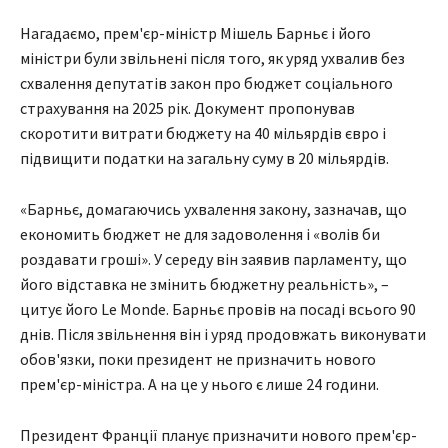
Нагадаємо, прем'єр-міністр Мішель Барньє і його
міністри були звільнені після того, як уряд ухвалив без
схвалення депутатів закон про бюджет соціального
страхування на 2025 рік. Документ пропонував
скоротити витрати бюджету на 40 мільярдів євро і
підвищити податки на загальну суму в 20 мільярдів.
«Барньє, домагаючись ухвалення закону, зазначав, що
економить бюджет не для задоволення і «волів би
роздавати гроші». У середу він заявив парламенту, що
його відставка не змінить бюджетну реальність», –
цитує його Le Monde. Барньє провів на посаді всього 90
днів. Після звільнення він і уряд продовжать виконувати
обов'язки, поки президент не призначить нового
прем'єр-міністра. А на це у нього є лише 24 години.
Президент Франції планує призначити нового прем'єр-