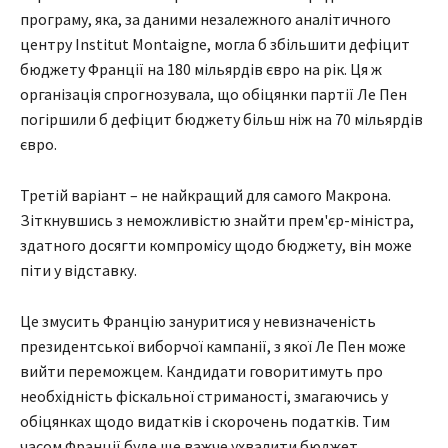
програму, яка, за даними незалежного аналітичного
центру Institut Montaigne, могла б збільшити дефіцит
бюджету Франції на 180 мільярдів євро на рік. Ця ж
організація спрогнозувала, що обіцянки партії Ле Пен
погіршили б дефіцит бюджету більш ніж на 70 мільярдів
євро.
Третій варіант – не найкращий для самого Макрона.
Зіткнувшись з неможливістю знайти прем'єр-міністра,
здатного досягти компромісу щодо бюджету, він може
піти у відставку.
Це змусить Францію зануритися у невизначеність
президентської виборчої кампанії, з якої Ле Пен може
вийти переможцем. Кандидати говоритимуть про
необхідність фіскальної стриманості, змагаючись у
обіцянках щодо видатків і скорочень податків. Тим
часом Франції буде ще важче ухвалити бюджет.