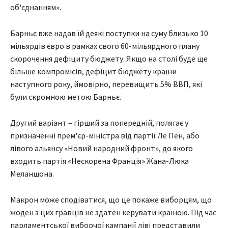
об'єднанням».
Барньє вже надав їй деякі поступки на суму близько 10
мільярдів євро в рамках свого 60-мільярдного плану
скорочення дефіциту бюджету. Якщо на столі буде ще
більше компромісів, дефіцит бюджету країни
наступного року, ймовірно, перевищить 5% ВВП, які
були скромною метою Барньє.
Другий варіант – гірший за попередній, полягає у
призначенні прем'єр-міністра від партії Ле Пен, або
лівого альянсу «Новий народний фронт», до якого
входить партія «Нескорена Франція» Жана-Люка
Меланшона.
Макрон може сподіватися, що це покаже виборцям, що
жоден з цих гравців не здатен керувати країною. Під час
парламентської виборчої кампанії ліві представили