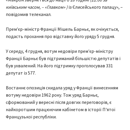
київським часом, – «Главком» )
із Єлисейського палацу», –
повідомив телеканал.
Прем'єр-міністр Франції Мішель Барньє, як очікується,
подасть прохання про відставку його уряду 5 грудня.
У середу, 4 грудня, вотум недовіри прем'єр-міністру
Франції Барньє був підтриманий більшістю депутатів і
був ухвалений. На його підтримку проголосував 331
депутат із 577.
Востаннє опозиція скидала уряд у Франції винесенням
вотуму недовіри 1962 року. Тож уряд Барньє,
сформований у вересні після довгих переговорів, є
найкоротшим працюючим кабінетом в історії П'ятої
Французької республіки.