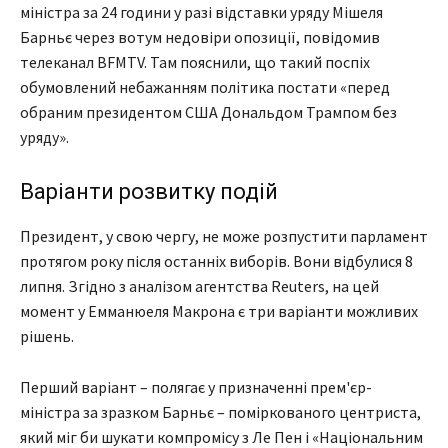
міністра за 24 години у разі відставки уряду Мішеля
Барньє через вотум недовіри опозиції, повідомив
телеканал BFMTV. Там пояснили, що такий поспіх
обумовлений небажанням політика постати «перед
обраним президентом США Дональдом Трампом без
уряду».
Варіанти розвитку подій
Президент, у свою чергу, не може розпустити парламент
протягом року після останніх виборів. Вони відбулися 8
липня. Згідно з аналізом агентства Reuters, на цей
момент у Емманюеля Макрона є три варіанти можливих
рішень.
Перший варіант – полягає у призначенні прем'єр-
міністра за зразком Барньє – поміркованого центриста,
який міг би шукати компромісу з Ле Пен і «Національним