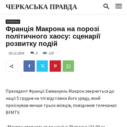
ЧЕРКАСЬКА ПРАВДА
УКРАЇНА
Франція Макрона на порозі
політичного хаосу: сценарії
розвитку подій
05.12.2024
0
129
Президент Франції Еммануель Макрон звернеться до
нації 5 грудня на тлі відставки його уряду, який
проіснував менше трьох місяців, повідомив телеканал
BFMTV.
«Макрон звернеться до нації о 20 годині
(22.00 за