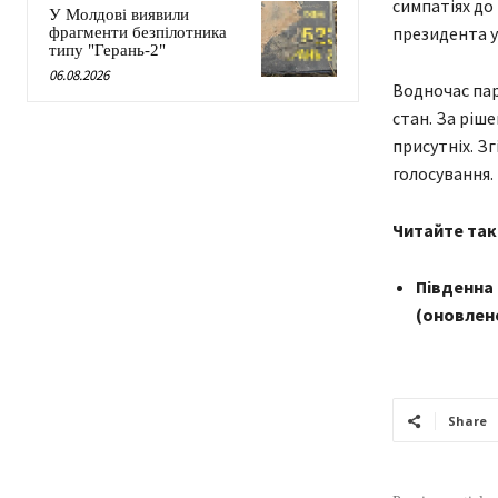
симпатіях до
У Молдові виявили
президента у
фрагменти безпілотника
типу "Герань-2"
06.08.2026
Водночас пар
стан. За ріш
присутніх. Зг
голосування.
Читайте так
Південна 
(оновлен
Share