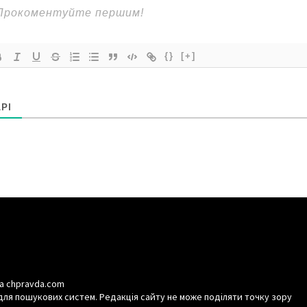
{}
[+]
РІ
а chpravda.com
для пошукових систем. Редакція сайту не може поділяти точку зору