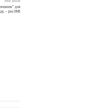
Next article
Орешник” для
ду, – росЗМІ