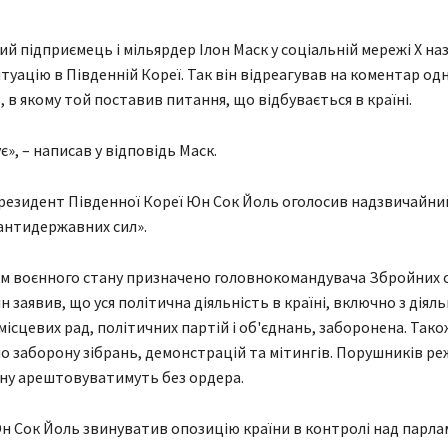
й підприємець і мільярдер Ілон Маск у соціальній мережі X на
уацію в Південній Кореї. Так він відреагував на коментар одн
, в якому той поставив питання, що відбувається в країні.
є», – написав у відповідь Маск.
резидент Південної Кореї Юн Сок Йоль оголосив надзвичайни
антидержавних сил».
м воєнного стану призначено головнокомандувача Збройних с
ін заявив, що уся політична діяльність в країні, включно з діял
місцевих рад, політичних партій і об'єднань, заборонена. Тако
 заборону зібрань, демонстрацій та мітингів. Порушників р
ну арештовуватимуть без ордера.
 Сок Йоль звинуватив опозицію країни в контролі над парла