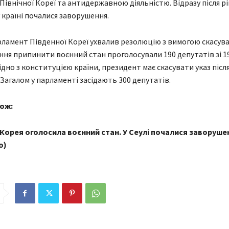
 Північної Кореї та антидержавною діяльністю. Відразу після р
 країні почалися заворушення.
ламент Південної Кореї ухвалив резолюцію з вимогою скасув
ення припинити воєнний стан проголосували 190 депутатів зі 1
ідно з конституцією країни, президент має скасувати указ післ
 Загалом у парламенті засідають 300 депутатів.
ож:
Корея оголосила воєнний стан. У Сеулі почалися заворуше
о)