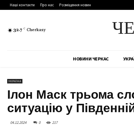
Наші контакти
Про нас
Розміщення новин
Ч
32.7
C
Cherkasy
НОВИНИ ЧЕРКАС
УКРА
УКРАЇНА
Ілон Маск трьома сл
ситуацію у Південній
04.12.2024
0
217