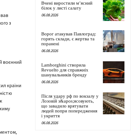
Вчені виростили м’ясний
білок у листі салату
звав
06.08.2026
ого з
Ворог атакував Павлоград:
горять склади, є жертва та
поранені
06.08.2026
й воєнний
Lamborghini створила
Revuelto для справжніх
шанувальників бренду
06.08.2026
ил країни
ьністю
Після удару рф по вокзалу у
ж
Лозовій з&apos;ясовують,
що завадило врятувати
ежиму
людей попри попередження
і укриття
06.08.2026
ментом,