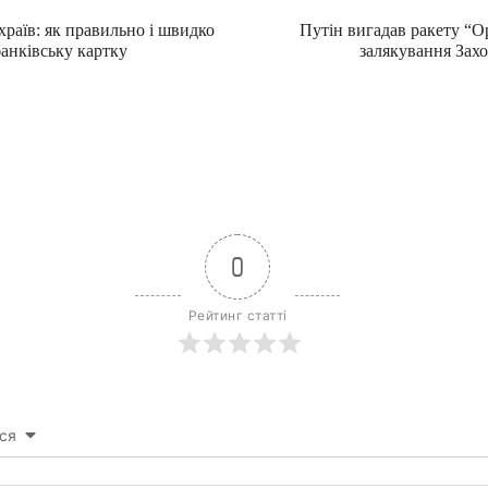
храїв: як правильно і швидко
Путін вигадав ракету “
анківську картку
залякування Захо
0
Рейтинг статті
ся