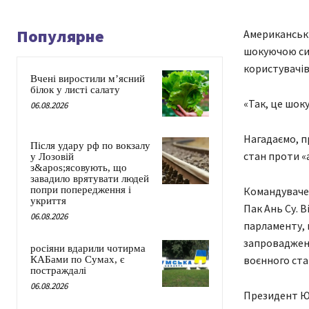
Популярне
Американськи
шокуючою сит
користувачів
Вчені виростили м’ясний
білок у листі салату
«Так, це шоку
06.08.2026
Нагадаємо, п
Після удару рф по вокзалу
стан проти «
у Лозовій
з&apos;ясовують, що
завадило врятувати людей
Командуваче
попри попередження і
укриття
Пак Ань Су. В
06.08.2026
парламенту, 
запроваджено
росіяни вдарили чотирма
воєнного ста
КАБами по Сумах, є
постраждалі
06.08.2026
Президент Юн