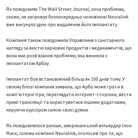
Як повідомляє The Wall Street Journal, хоча проблема,
схоже, не загрожує безпосередньо чоловікові Neuralink
вже висунула ідею про видалення його імплантату.
Компанія також повідомила Управління з санітарного
нагляду за якістю харчових продуктів і медикаментів, що
вона має розв'язання проблеми, яка виникла з
імплантатом Арбау.
Імплантат був встановлений більш як 100 днів тому. У
своєму блозі компанія заявила, що Арбо може грати в
комп'ютерні ігри, переглядати інтернет-сторінки, вести
прямі трансляції та користуватися іншими додатками,
керуючи курсором силою своєї думки.
Як повідомлялося раніше, американський мільярдер Ілон
Маск, голова компанії Neuralink, оголосив про те, що