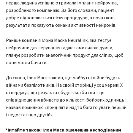
перша людина успішно отримала імплант нейрочіпа,
розробленого компанією. За його словами, пацієнт
добре відновлюється після процедури, а початкові
результати показують ознаки активності нейронів.
Раніше компанія Ілона Маска Neuralink, яка тестує
нейрочипи для керування гаджетами силою думки,
планує розробити аналогічний продукт для сліпих, щоб
вони могли бачити.
До слова, Ілон Маск заявив, що майбутні війни будуть
війнами безпілотників. На своїй сторінці у соцмережі X
стверджує, що результат будь-якої битви – це
співвідношення вбивств до кількості бойових одиниць і
назвав помилкою «приділяти надто багато уваги першій
і недостатньо другій».
Читайте також: Ілон Маск ошелешив несподіваним