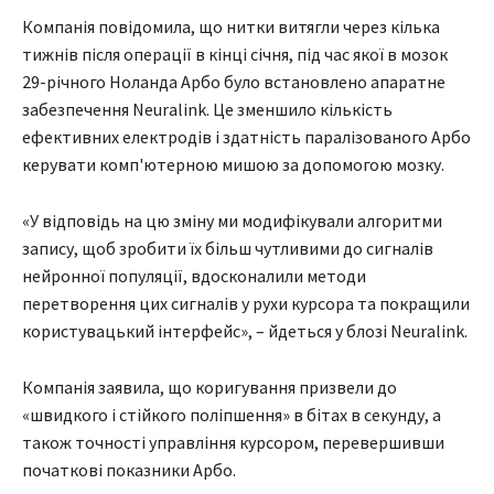
Компанія повідомила, що нитки витягли через кілька
тижнів після операції в кінці січня, під час якої в мозок
29-річного Ноланда Арбо було встановлено апаратне
забезпечення Neuralink. Це зменшило кількість
ефективних електродів і здатність паралізованого Арбо
керувати комп'ютерною мишою за допомогою мозку.
«У відповідь на цю зміну ми модифікували алгоритми
запису, щоб зробити їх більш чутливими до сигналів
нейронної популяції, вдосконалили методи
перетворення цих сигналів у рухи курсора та покращили
користувацький інтерфейс», – йдеться у блозі Neuralink.
Компанія заявила, що коригування призвели до
«швидкого і стійкого поліпшення» в бітах в секунду, а
також точності управління курсором, перевершивши
початкові показники Арбо.