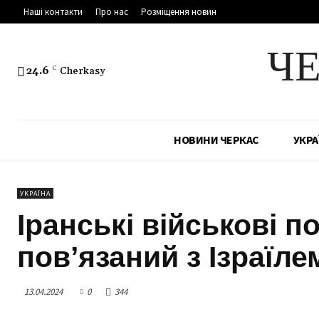
Наші контакти
Про нас
Розміщення новин
Ч
24.6
C
Cherkasy
НОВИНИ ЧЕРКАС
УКРА
УКРАЇНА
Іранські військові 
пов’язаний з Ізраїл
13.04.2024
0
344