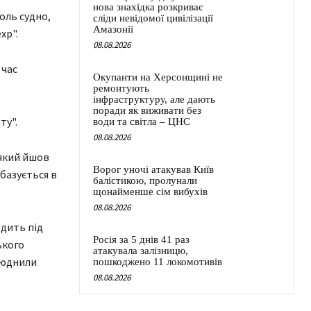
нова знахідка розкриває
оль судно,
сліди невідомої цивілізації
Амазонії
хр".
08.08.2026
 час
Окупанти на Херсонщині не
ремонтують
інфраструктуру, але дають
поради як виживати без
ту".
води та світла – ЦНС
08.08.2026
 який йшов
Ворог уночі атакував Київ
базується в
балістикою, пролунали
щонайменше сім вибухів
08.08.2026
одить під
Росія за 5 днів 41 раз
ького
атакувала залізницю,
люднили
пошкоджено 11 локомотивів
08.08.2026