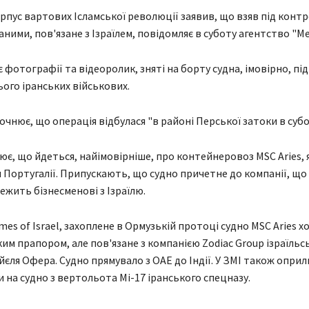
рпус вартових Ісламської революції заявив, що взяв під контр
даними, пов'язане з Ізраїлем, повідомляє в суботу агентство "Ме
 фотографії та відеоролик, зняті на борту судна, імовірно, під
ього іранських військових.
очнює, що операція відбулася "в районі Перської затоки в субо
ює, що йдеться, найімовірніше, про контейнеровоз MSC Aries,
 Португалії. Припускають, що судно причетне до компанії, що 
ежить бізнесменові з Ізраїлю.
es of Israel, захоплене в Ормузькій протоці судно MSC Aries х
им прапором, але пов'язане з компанією Zodiac Group ізраїльс
йєля Офера. Судно прямувало з ОАЕ до Індії. У ЗМІ також опри
и на судно з вертольота Мі-17 іранського спецназу.