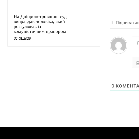
На Дніпропетровщині суд
виправдав чоловіка, який
Підписати
розгулював із
комуністичним прапором
31.01.2026
0
КОМЕНТА