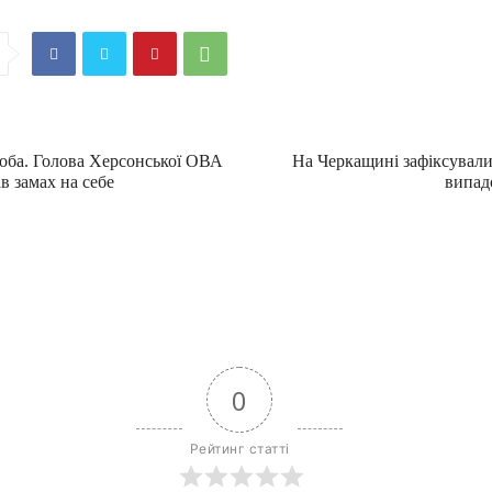
оба. Голова Херсонської ОВА
На Черкащині зафіксувал
в замах на себе
випад
0
Рейтинг статті