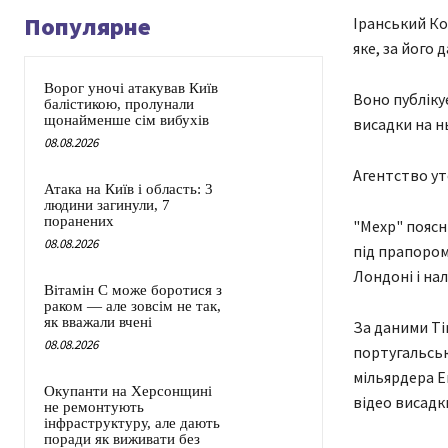
Популярне
Іранський Ко
яке, за його 
Ворог уночі атакував Київ
Воно публікує
балістикою, пролунали
щонайменше сім вибухів
висадки на н
08.08.2026
Агентство ут
Атака на Київ і область: 3
людини загинули, 7
поранених
"Мехр" поясн
08.08.2026
під прапором
Лондоні і нал
Вітамін C може боротися з
раком — але зовсім не так,
як вважали вчені
За даними Tim
08.08.2026
португальськ
мільярдера Е
Окупанти на Херсонщині
відео висадк
не ремонтують
інфраструктуру, але дають
поради як виживати без