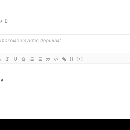
ся
{}
[+]
РІ