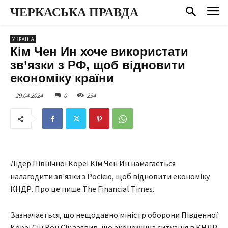
ЧЕРКАСЬКА ПРАВДА
УКРАЇНА
Кім Чен Ин хоче використати
зв’язки з РФ, щоб відновити
економіку країни
29.04.2024
0
234
Лідер Північної Кореї Кім Чен Ин намагається
налагодити зв'язки з Росією, щоб відновити економіку
КНДР. Про це пише The Financial Times.
Зазначається, що нещодавно міністр оборони Південної
Кореї Сін Вон Сік заявив, що економічна ситуація в КНДР