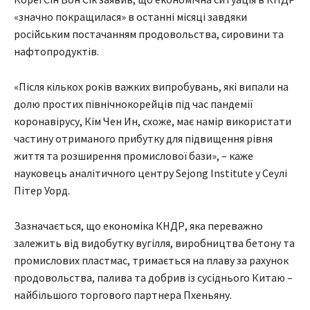
«значно покращилася» в останні місяці завдяки
російським постачанням продовольства, сировини та
нафтопродуктів.
«Після кількох років важких випробувань, які випали на
долю простих північнокорейців під час пандемії
коронавірусу, Кім Чен Ин, схоже, має намір використати
частину отриманого прибутку для підвищення рівня
життя та розширення промислової бази», – каже
науковець аналітичного центру Sejong Institute у Сеулі
Пітер Уорд.
Зазначається, що економіка КНДР, яка переважно
залежить від видобутку вугілля, виробництва бетону та
промислових пластмас, тримається на плаву за рахунок
продовольства, палива та добрив із сусіднього Китаю –
найбільшого торгового партнера Пхеньяну.