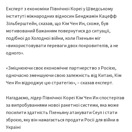
Експерт з економіки Північної Кореї у Шведському
інституті міжнародних відносин Бенджамін Кацефф
Зільберштейн, сказав, що Кім Чен Ин, схоже, був
мотивований бажанням повернутися до ситуації,
подібної до Холодної війни, коли Пхеньян міг
«використовувати переваги двох покровителів, а не
одного».
«Зміцнюючи своє економічне партнерство з Росією,
одночасно зменшуючи свою залежність від Китаю, Кім
Чен Ин відроджує цю стратегію», – сказав експерт.
Нагадаємо, лідер Північної Кореї Кім Чен Ин спостерігав
за випробуваннями нової ракетної системи, яка може
посилити здатність Пхеньяну атакувати Сеул і стати
зброєю, яку він намагається продати Росії для війни в
Україні