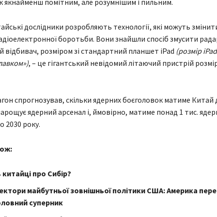
к якнайменш помітним, але розумнішим і пильним.
тайські дослідники розробляють технології, які можуть змінит
 радіоелектронної боротьби. Вони знайшли спосіб змусити рада
 відбивач, розміром зі стандартний планшет iPad
(розмір iPa
Главком»)
, – це гігантський невідомий літаючий пристрій розмір
гон спрогнозував, скільки ядерних боєголовок матиме Китай 
нарощує ядерний арсенал і, ймовірно, матиме понад 1 тис. ядер
о 2030 року.
ож:
 китайці про Сибір?
ектори майбутньої зовнішньої політики США: Америка пере
оловний суперник