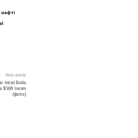
 нафті
al
Next article
с пісні Боба
а $508 тисяч
(фото)