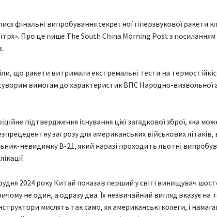
улися фінальні випробування секретної гіперзвукової ракети к
ітря». Про це пише The South China Morning Post з посиланням
.
іли, що ракети витримали екстремальні тести на термостійкі
суворим вимогам до характеристик ВПС Народно-визвольної а
іційне підтвердження існування цієї загадкової зброї, яка мож
зпрецедентну загрозу для американських військових літаків
ник-невидимку B-21, який наразі проходить льотні випробув
лікації.
рудня 2024 року Китай показав перший у світі винищувач шост
ичому не один, а одразу два. Їх незвичайний вигляд вказує на т
нструктори мислять так само, як американські колеги, і намаг