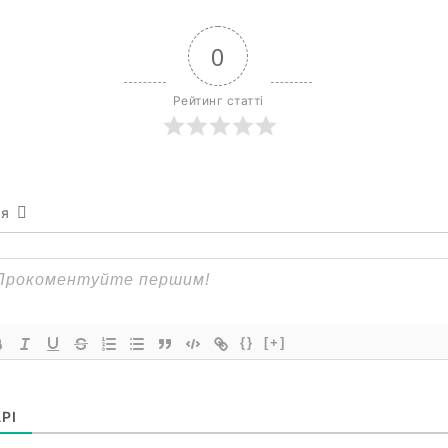
0
Рейтинг статті
ся
{}
[+]
РІ