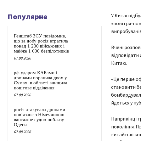
Популярне
У Китаї відб
«повітря-пов
випробувачів
Генштаб ЗСУ повідомив,
що за добу росія втратила
понад 1 200 військових і
Вчені розпов
майже 1 600 безпілотників
відповідати 
07.08.2026
Китаю.
рф ударом КАБами і
дронами поранила двох у
«Це перше оф
Сумах, в області знищила
становити бе
поштове відділення
бомбардуваль
07.08.2026
йдеться у пуб
росія атакувала дронами
пов’язане з Німеччиною
Наприкінці г
вантажне судно поблизу
Одеси
покоління. Пр
07.08.2026
китайські ко