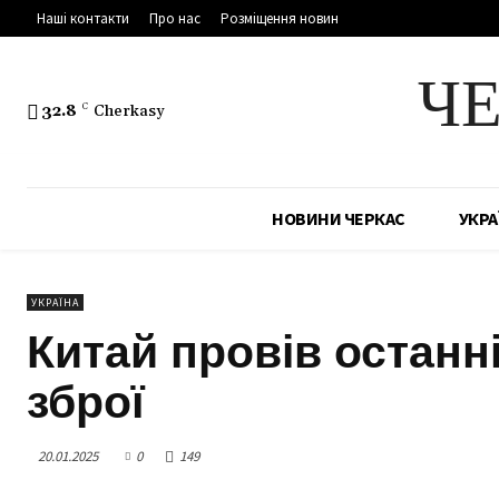
Наші контакти
Про нас
Розміщення новин
Ч
32.8
C
Cherkasy
НОВИНИ ЧЕРКАС
УКРА
УКРАЇНА
Китай провів останн
зброї
20.01.2025
0
149