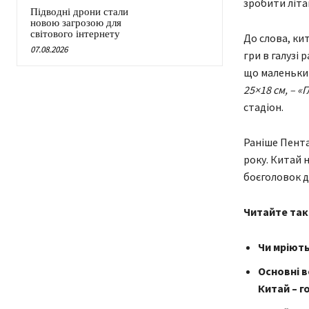
зробити літа
Підводні дрони стали
новою загрозою для
світового інтернету
До слова, ки
07.08.2026
гри в галузі
що маленький
25×18 см, – «
стадіон.
Раніше Пента
року. Китай 
боєголовок д
Читайте так
Чи мріють
Основні в
Китай – г