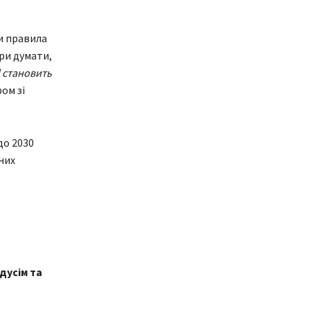
и правила
ри думати,
d становить
ом зі
до 2030
них
дусім та