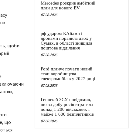
Mercedes розкрив амбітний
план для нового EV
ласу
07.08.2026
 на
рф ударом КАБами і
дронами поранила двох у
Сумах, в області знищила
сть, щоби
поштове відділення
рмії
07.08.2026
Ford планує почати новий
етап виробництва
е
електромобілів у 2027 році
, включаючи
07.08.2026
ання», –
Генштаб ЗСУ повідомив,
що за добу росія втратила
понад 1 200 військових і
ого
майже 1 600 безпілотників
07.08.2026
е, що
аються