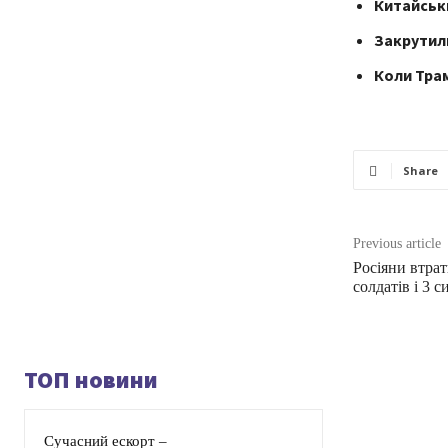
Китайськи
Закрутили
Коли Трам
Share
Previous article
Росіяни втрат
солдатів і 3 
ТОП новини
Сучасний ескорт –