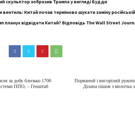
й скульптор зобразив Трампа у вигляді Будди
 вентиль: Китай почав терміново шукати заміну російській
п планує відвідати Китай? Відповідь The Wall Street Journ
или за добу близько 1700
Порваний і вигорілий рукопи
системи ППО, – Генштаб
Ділана пішов з молотка з