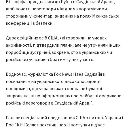
Віткоффа приєднатися до Рубіо в Саудівській Аравії,
щоб почати переговори між двома ворогуючими
сторонами у коментарі виданню на полях Мюнхенської
конференції з безпеки.
Двоє офіційних осіб США, які говорили на умовах
анонімності, підтвердили плани, але не уточнили інших
подробиць зустрічей, зокрема, хто з українських чи
російських учасників братиме у них участь.
Водночас, журналістка Fox News Нана Саджайя з
посиланням на українського високопосадовця
повідомила, що українська сторона не була «ні
запрошена, ні поінформована» про майбутні американо-
російські переговори в Саудівській Аравії.
Раніше спеціальний представник США з питань України і
Росії Кіт Келлог пояснив, на які поступки під час