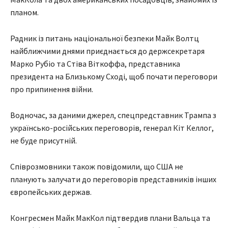
планом.
Радник із питань національної безпеки Майк Волтц
найближчими днями приєднається до держсекретаря
Марко Рубіо та Стіва Віткоффа, представника
президента на Близькому Сході, щоб почати переговори
про припинення війни.
Водночас, за даними джерел, спецпредставник Трампа з
українсько-російських переговорів, генерал Кіт Келлог,
не буде присутній.
Співрозмовники також повідомили, що США не
планують залучати до переговорів представників інших
європейських держав.
Конгресмен Майк МакКол підтвердив плани Вальца та