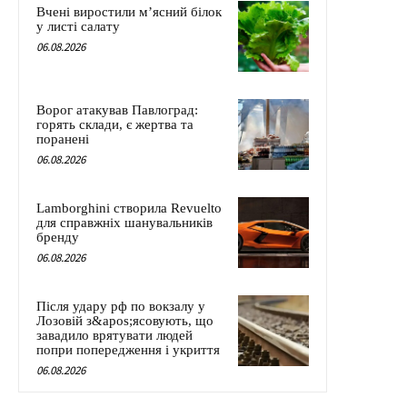
Вчені виростили м’ясний білок
у листі салату
06.08.2026
Ворог атакував Павлоград:
горять склади, є жертва та
поранені
06.08.2026
Lamborghini створила Revuelto
для справжніх шанувальників
бренду
06.08.2026
Після удару рф по вокзалу у
Лозовій з&apos;ясовують, що
завадило врятувати людей
попри попередження і укриття
06.08.2026