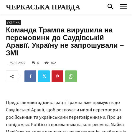
ЧЕРКАСЬКА ПРАВДА
УКРАЇНА
Команда Трампа вирушила на
перемовини до Саудівській
Аравії. Україну не запрошували –
ЗМІ
15.02.2025
0
162
Представники адміністрації Трампа вже прямують до
Саудівської Аравії, щоб розпочати мирні переговори з
російськими та українськими переговірниками. Про це
повідомляє Politico з посиланням на конгресмена Майка
МакКола та двох американських посадовців, знайомих із