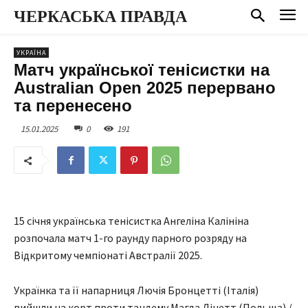
ЧЕРКАСЬКА ПРАВДА
УКРАЇНА
Матч української тенісистки на
Australian Open 2025 перервано
та перенесено
15.01.2025
0
191
15 січня українська тенісистка Ангеліна Калініна
розпочала матч 1-го раунду парного розряду на
Відкритому чемпіонаті Австралії 2025.
Українка та її напарниця Лючія Бронцетті (Італія)
вийшли на корт проти тандему Магда Лінетт (Польща) /