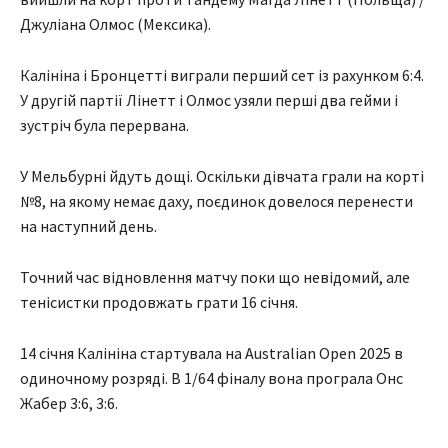
Джуліана Олмос (Мексика).
Калініна і Бронцетті виграли перший сет із рахунком 6:4.
У другій партії Лінетт і Олмос узяли перші два гейми і
зустріч була перервана.
У Мельбурні йдуть дощі. Оскільки дівчата грали на корті
№8, на якому немає даху, поєдинок довелося перенести
на наступний день.
Точний час відновлення матчу поки що невідомий, але
тенісистки продовжать грати 16 січня.
14 січня Калініна стартувала на Australian Open 2025 в
одиночному розряді. В 1/64 фіналу вона програла Онс
Жабер 3:6, 3:6.