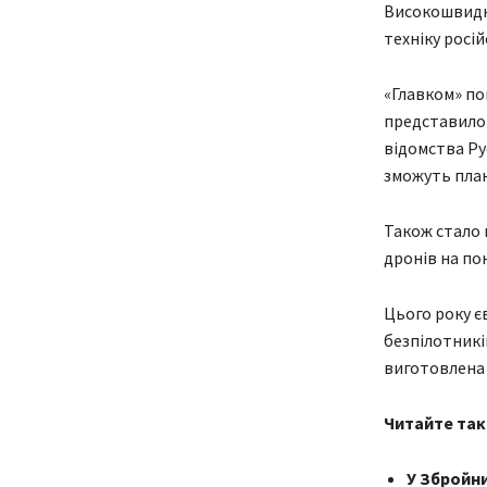
Високошвидкі
техніку росі
«Главком» по
представило 
відомства Ру
зможуть пла
Також стало 
дронів на пон
Цього року є
безпілотникі
виготовлена 
Читайте так
У Збройн