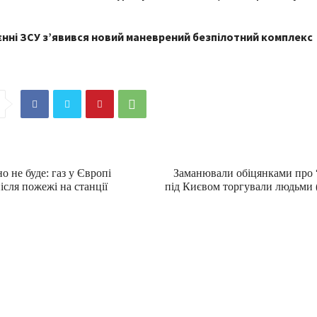
нні ЗСУ з’явився новий маневрений безпілотний комплекс
о не буде: газ у Європі
Заманювали обіцянками про 
сля пожежі на станції
під Києвом торгували людьми (