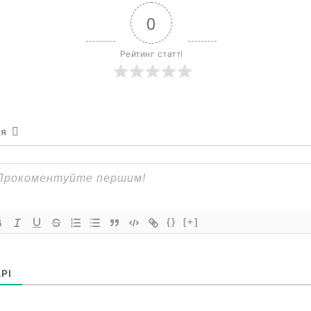
0
Рейтинг статті
ся
{}
[+]
РІ