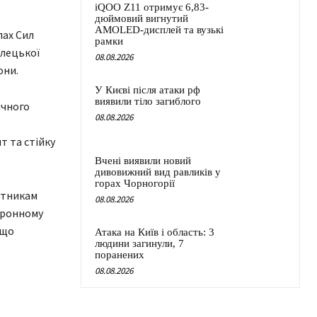
iQOO Z11 отримує 6,83-
дюймовий вигнутий
AMOLED-дисплей та вузькі
лах Сил
рамки
ілецької
08.08.2026
они.
У Києві після атаки рф
виявили тіло загиблого
ичного
08.08.2026
т та стійку
Вчені виявили новий
дивовижний вид равликів у
горах Чорногорії
етникам
08.08.2026
оронному
 що
Атака на Київ і область: 3
людини загинули, 7
поранених
08.08.2026