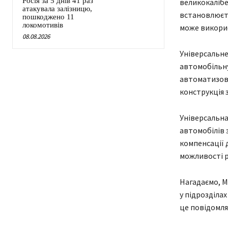
Росія за 5 днів 41 раз
великокалібе
атакувала залізницю,
встановлюєть
пошкоджено 11
локомотивів
може викорис
08.08.2026
Універсальне
автомобільну
автоматизова
конструкція 
Універсальна
автомобілів 
компенсації 
можливості р
Нагадаємо, М
у підрозділа
це повідомля