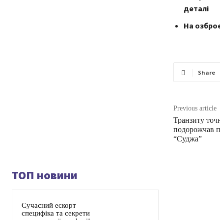
деталі
На озброє
Share
Previous article
Транзиту точн
подорожчав пі
“Суджа”
ТОП новини
Сучасний ескорт –
специфіка та секрети