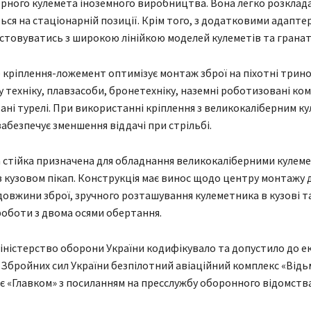
рного кулемета іноземного виробництва. Вона легко розклада
ся на стаціонарній позиції. Крім того, з додатковими адапте
товуватись з широкою лінійкою моделей кулеметів та гранат
 кріплення-ложемент оптимізує монтаж зброї на піхотні трино
 техніку, плавзасоби, бронетехніку, наземні роботизовані ко
ні турелі. При використанні кріплення з великокаліберним к
забезпечує зменшення віддачі при стрільбі.
 стійка призначена для обладнання великокаліберними кулем
з кузовом пікап. Конструкція має винос щодо центру монтажу 
довжини зброї, зручного розташування кулеметника в кузові т
оботи з двома осями обертання.
іністерство оборони України кодифікувало та допустило до е
х Збройних сил України безпілотний авіаційний комплекс «Відь
є «Главком» з посиланням на пресслужбу оборонного відомства