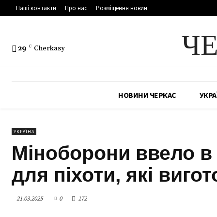
Наші контакти
Про нас
Розміщення новин
Ч
29
C
Cherkasy
НОВИНИ ЧЕРКАС
УКРА
УКРАЇНА
Міноборони ввело в 
для піхоти, які виго
21.03.2025
0
172