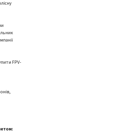
олісну
ни
ільник
мпанії
упити FPV-
онів,
метом: