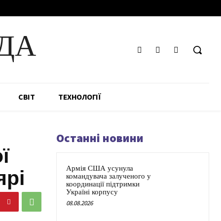
ДА
СВІТ
ТЕХНОЛОГІЇ
Останні новини
ї
Армія США усунула
ярі
командувача залученого у
координації підтримки
Україні корпусу
08.08.2026