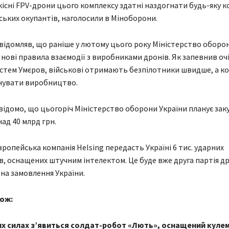
сні FPV-дрони цього комплексу здатні наздогнати будь-яку к
йських окупантів, наголосили в Міноборони.
відомляв, що раніше у лютому цього року Міністерство оборо
нові правила взаємодії з виробниками дронів. Як запевнив оч
стем Умєров, військові отримають безпілотники швидше, а ко
нувати виробництво.
відомо, що цьогоріч Міністерство оборони України планує зак
ад 40 млрд грн.
вропейська компанія Helsing передасть Україні 6 тис. ударних
в, оснащених штучним інтелектом. Це буде вже друга партія др
на замовлення України.
ож:
их силах зʼявиться солдат-робот «Лють», оснащений куле