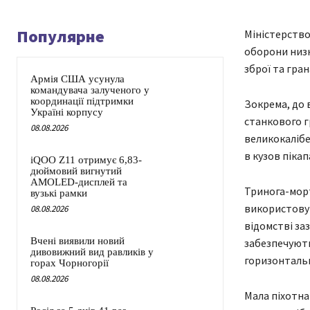
Популярне
Міністерство
оборони низк
зброї та гра
Армія США усунула
командувача залученого у
координації підтримки
Зокрема, до 
Україні корпусу
станкового г
08.08.2026
великокалібе
в кузов пікап
iQOO Z11 отримує 6,83-
дюймовий вигнутий
AMOLED-дисплей та
Тринога-мор
вузькі рамки
використовув
08.08.2026
відомстві за
Вчені виявили новий
забезпечують
дивовижний вид равликів у
горизонтальн
горах Чорногорії
08.08.2026
Мала піхотна