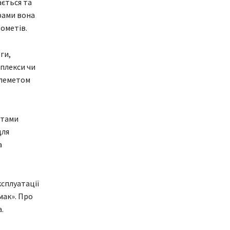
ється та
рами вона
ометів.
ги,
мплекси чи
улеметом
етами
для
а
ксплуатації
мак». Про
.