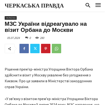
ЧЕРКАСЬКА ПРАВДА
УКРАЇНА
МЗС України відреагувало на
візит Орбана до Москви
05.07.2024
0
280
Рішення прем'єр-міністра Угорщини Віктора Орбана
здійснити візит у Москву ухвалене без узгодження з
Києвом. Про це заявили в Міністерстві закордонних
справ України.
«У звʼязку з візитом премʼєр-міністра Угорщини Віктора
Орбана до Москви 5 липня 2024 року, МЗС наголошує, що