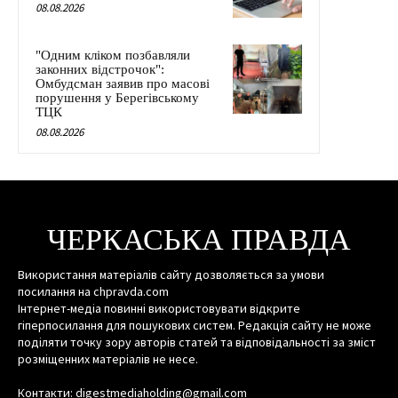
08.08.2026
"Одним кліком позбавляли
законних відстрочок":
Омбудсман заявив про масові
порушення у Берегівському
ТЦК
08.08.2026
ЧЕРКАСЬКА ПРАВДА
Використання матеріалів сайту дозволяється за умови
посилання на chpravda.com
Інтернет-медіа повинні використовувати відкрите
гіперпосилання для пошукових систем. Редакція сайту не може
поділяти точку зору авторів статей та відповідальності за зміст
розміщенних матеріалів не несе.
Контакти: digestmediaholding@gmail.com