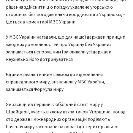
рішення здійснити цю поїздку ухвалене угорською
стороною без погодження чи координації з Україною», –
ідеться в коментарі МЗС України.
У МЗС України нагадали, що для нашої держави принцип
«жодних домовленостей про Україну без України»
залишається непорушним і закликали усі держави
неухильно його дотримуватися.
Єдиним реалістичним шляхом до відновлення
справедливого миру, зпзначили у МЗС України,
залишається Формула миру.
Як засвідчив перший Глобальний саміт миру у
Швейцарії, участь в якому взяла також Угорщина, понад
сто держав і міжнародних організацій поділяють
бачення миру засноване на повазі до територіальної