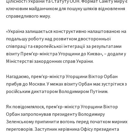
цілісності України та Статуту ООН. Формат Саміту миру є
ключовим майданчиком для пошуку шляхів відновлення
справедливого миру.
«Україна залишається конструктивно налаштованою на
подальшу роботу над розвитком двосторонньої
співпраці та європейської інтеграції за результатами
візиту Премʼєр-міністра Угорщини до Києва», – додали у
Міністерстві закордонних справ України.
Нагадаємо, прем'єр-міністр Угорщини Віктор Орбан
прибув до Москви. У межах візиту Орбан має зустрітися з
російським диктатором Володимиром Путіним.
Як повідомлялося, прем’єр-міністр Угорщини Віктор
Орбан запропонував президенту Володимиру
Зеленському припинити вогонь перед початком мирних
переговорів. Заступник керівника Офісу президента