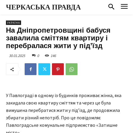
ЧЕРКАСЬКА ПРАВДА
УКРАЇНА
На Дніпропетровщині бабуся
завалила сміттям квартиру і
перебралася жити у під’їзд
30.01.2025
0
146
У Павлограді в одному із будинків проживає жінка, яка
закидала свою квартиру сміттям та через це була
вимушена перебратися жити у під’їзд, де продовжила
збирати різний непотріб. Про це повідомляє
Павлоградське комунальне підприємство «Затишне
місто».