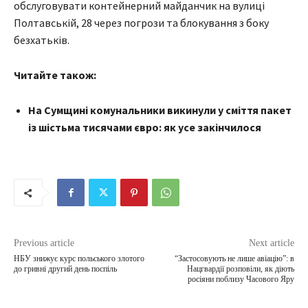
обслуговувати контейнерний майданчик на вулиці
Полтавській, 28 через погрози та блокування з боку
безхатьків.
Читайте також:
На Сумщині комунальники викинули у сміття пакет
із шістьма тисячами євро: як усе закінчилося
Previous article
Next article
НБУ знижує курс польського злотого
“Застосовують не лише авіацію”: в
до гривні другий день поспіль
Нацгвардії розповіли, як діють
росіяни поблизу Часового Яру