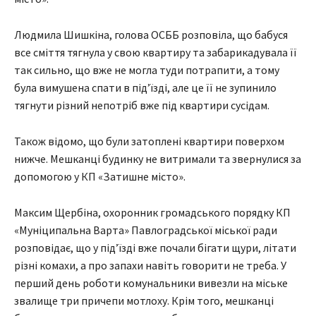
Людмила Шишкіна, голова ОСББ розповіла, що бабуся
все сміття тягнула у свою квартиру та забарикадувала її
так сильно, що вже не могла туди потрапити, а тому
була вимушена спати в під’їзді, але це її не зупинило
тягнути різний непотріб вже під квартири сусідам.
Також відомо, що були затоплені квартири поверхом
нижче. Мешканці будинку не витримали та звернулися за
допомогою у КП «Затишне місто».
Максим Щербіна, охоронник громадського порядку КП
«Муніципальна Варта» Павлоградської міської ради
розповідає, що у під’їзді вже почали бігати щури, літати
різні комахи, а про запахи навіть говорити не треба. У
перший день роботи комунальники вивезли на міське
звалище три причепи мотлоху. Крім того, мешканці