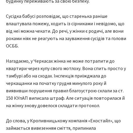
будинку переживають за свою безпеку.
Сусідка бабусі розповідає, що старенька раніше
влаштувала пожежу, ходить із сірниками і невідомо, що
від неї можна чекати. До речі, у жінки є родичі, але вони
роками ніяк не реагують на зауваження сусідів та голови
ОСББ.
Нагадаємо, у Черкасах жінка не може потрапити до
квартири через купу свого мотлоху. Вона спить просто у
тамбурі або на сходах. Інспекція приїжджала до
черкащанки на початку грудня минулого року й
виявивши порушення правил благоустрою склали за ст.
150 КУпАП виписала штраф. Але ситуація повторилася й
на жінку знову довелося складати протокол.
До слова, у Кропивницькому компанія «Екостайл», що
займається вивезенням сміття, припинила