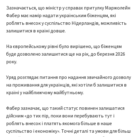
Зазначається, що міністр у справах притулку Маржолейн
Фабер має намір надати українським біженцям, які
роблять внесок у суспільство Нідерландів, можливість
залишитися в країні довше.
На європейському рівні було вирішено, що біженцям
буде дозволено залишитися ще на рік, до березня 2026
року.
Уряд розглядає питання про надання звичайного дозволу
на проживання для українців, які хотіли б залишитися в
країні у найближчому майбутньому.
Фабер зазначає, що такий статус повинен залишатися
дійсним «до тих пір, поки вони перебувають тут і
роблять внесок і платять якомога більше в наше
суспільство і економіку». Точні деталі та умови для більш