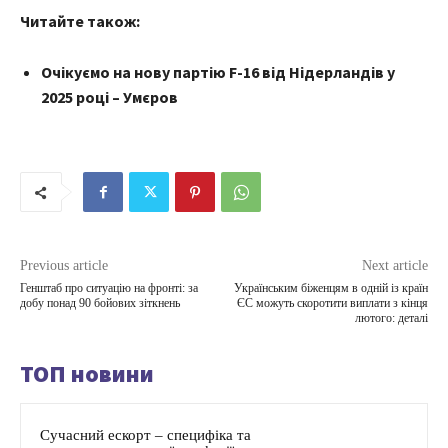
Читайте також:
Очікуємо на нову партію F-16 від Нідерландів у
2025 році – Умєров
Previous article
Next article
Генштаб про ситуацію на фронті: за
Українським біженцям в одній із країн
добу понад 90 бойових зіткнень
ЄС можуть скоротити виплати з кінця
лютого: деталі
ТОП новини
Сучасний ескорт – специфіка та