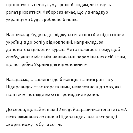
пропонують певну суму грошей людям, які хочуть
репатріюватися. Фабер зазначає, що у випадку з
українцями буде зроблено більше.
Наприклад, будуть досліджуватися способи підготовки
українців до ролі у відновленні, наприклад, за
допомогою цільових курсів. Мета полягає в тому, щоб
«побудувати міст між навичками переміщених осіб і тим,
що потрібно Україні для відновлення».
Нагадаємо, ставлення до біженців та іммігрантів у
Нідерландах стає жорсткішим, незалежно від того, які
політичні погляди мають громадяни країни.
До слова, щонайменше 12 людей заразилися гепатитом A
після вживання лохини в Нідерландах, але насправді
хворих можуть бути сотні.