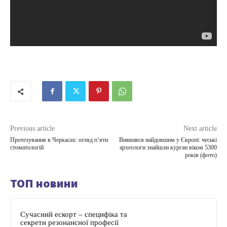
Previous article
Next article
Протезування в Черкасах: огляд п’яти
Виявився найдовшим у Європі: чеські
стоматологій
археологи знайшли курган віком 5300
років (фото)
ТОП новини
Сучасний ескорт – специфіка та
секрети резонансної професії