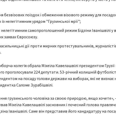
я безвізових поїздок і обмеження візового режиму для посадо
 із нелегітимним урядом "Грузинської мрії";
 нелегітимним самопроголошений режим Бідзіни Іванішвілі у в
их заявах Євросоюзу.
насильницькі дії проти мирних протестувальників, журналісті
.
иборча колегія обрала Міхеїла Кавелашвілі президентом Грузії
ього проголосували 224 депутати. 53-річний колишній футболіст
ндентом на посаду голови держави на виборах, які не визнає н
зидентка Саломе Зурабішвілі.
ння грузинського чоловіка за своєю природою, якщо хочете», 
вав Міхеїла Кавелашвілі засновник і почесний голова правлячої
дзіна Іванішвілі. Саме він представив його кандидатуру на поса