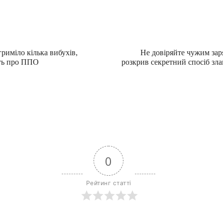
риміло кілька вибухів,
Не довіряйте чужим зар
ть про ППО
розкрив секретний спосіб зл
0
Рейтинг статті