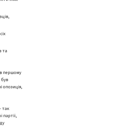
вців,
сіх
в та
 в першому
 був
і опозиція,
– так
 партії,
ду