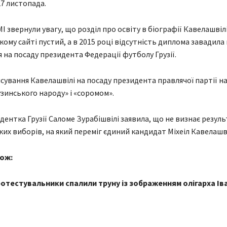
7 листопада.
І звернули увагу, що розділ про освіту в біографії Кавелашвілі
ому сайті пустий, а в 2015 році відсутність диплома завадила
 на посаду президента Федерації футболу Грузії.
исування Кавелашвілі на посаду президента правлячої партії н
зинського народу» і «соромом».
дентка Грузії Саломе Зурабішвілі заявила, що не визнає резуль
их виборів, на який переміг єдиний кандидат Міхеіл Кавелашві
ож:
протестувальники спалили труну із зображенням олігарха Іва