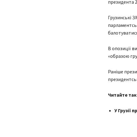
президента 2
Грузинські ЗМ
парламентськ
балотуватися
В опозиції в
«образою гру
Раніше прези
президентськ
Читайте так
У Грузії 