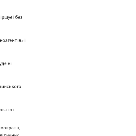
ршує і без
ноагентів» і
де ні
узинського
істів і
мократії,
олітичних