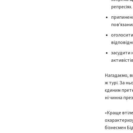
репресіях.
припиненн
пов'язаних
оголосити
відповідн
засудити 
активістів
Нагадаємо, в
ж турі. За н
єдиним прете
ні чинна пре
«Краще втіле
охарактеризу
бізнесмен Бі