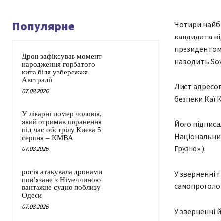
Популярне
Чотири найбі
кандидата ві
президентом. 
Дрон зафіксував момент
наводить Sov
народження горбатого
кита біля узбережжя
Австралії
Лист адресов
07.08.2026
безпеки Каї К
У лікарні помер чоловік,
який отримав поранення
Його підписал
під час обстрілу Києва 5
Національний 
серпня – КМВА
Грузію» ).
07.08.2026
росія атакувала дронами
У зверненні 
пов’язане з Німеччиною
самопроголо
вантажне судно поблизу
Одеси
07.08.2026
У зверненні 