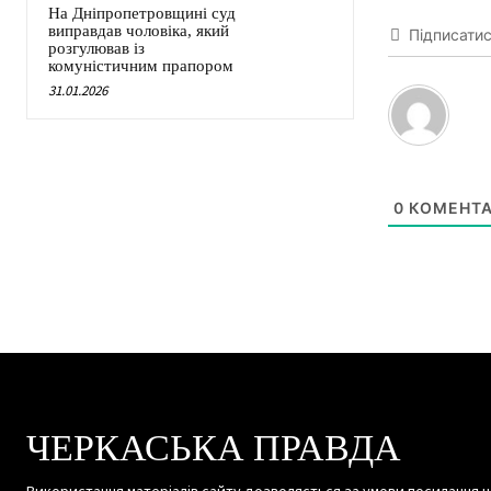
На Дніпропетровщині суд
виправдав чоловіка, який
Підписати
розгулював із
комуністичним прапором
31.01.2026
0
КОМЕНТА
ЧЕРКАСЬКА ПРАВДА