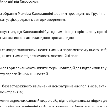
йних дій від Євросоюзу.
з обрання Михеїла Кавелашвілі шостим президентом Грузії погі
 ситуацію, додають автори звернення.
ошується, що Кавелашвілі був одним з ініціаторів закону про «і
ється активною антизахідною пропагандою.
я самопроголошеним і нелегітимним парламентом у нього не бу
, ні легітимності, зазначають опозиційні сили.
цим автори закликають вжити термінових дій для підтримки гр
исту європейських цінностей:
і беззастережного звільнення всіх затриманих політиків, актив
монстрантів;
ення адресних санкцій щодо осіб, відповідальних за підрив де
до Бідзіни Іванішвілі та його оточення, які беруть участь у п