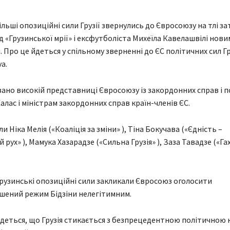
льші опозиційні сили Грузії звернулись до Євросоюзу на тлі з
д «Грузинської мрії» і ексфутболіста Михеїла Кавелашвілі нови
Про це йдеться у спільному зверненні до ЄС політичних сил Гру
a.
ано високій представниці Євросоюзу із закордонних справ і п
алас і міністрам закордонних справ країн-членів ЄС.
и Ніка Мелія («Коаліція за зміни» ), Тіна Бокучава («Єдність –
рух» ), Мамука Хазарадзе («Сильна Грузія» ), Заза Тавадзе («Гах
грузинські опозиційні сили закликали Євросоюз оголосити
шений режим Бідзіни нелегітимним.
йдеться, що Грузія стикається з безпрецедентною політичною 