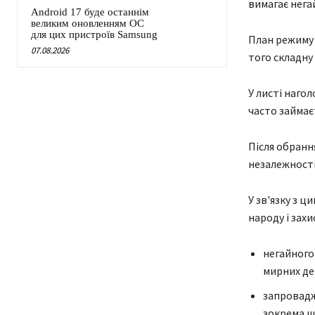
вимагає нега
Android 17 буде останнім
великим оновленням ОС
для цих пристроїв Samsung
План режиму 
07.08.2026
того складну
У листі нагол
часто займа
Після обранн
незалежності
У зв'язку з 
народу і зах
негайного 
мирних де
запровадж
зокрема що