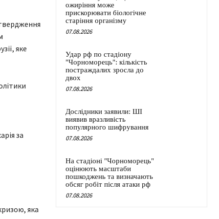
ожиріння може
прискорювати біологічне
старіння організму
атвердження
07.08.2026
м
зії, яке
Удар рф по стадіону
"Чорноморець": кількість
постраждалих зросла до
двох
олітики
07.08.2026
Дослідники заявили: ШІ
виявив вразливість
популярного шифрування
арія за
07.08.2026
На стадіоні "Чорноморець"
оцінюють масштаби
пошкоджень та визначають
обсяг робіт після атаки рф
07.08.2026
кризою, яка