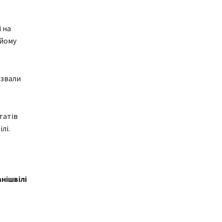
 на
 йому
азвали
татів
лі.
нішвілі