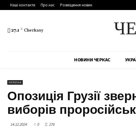
Наші контакти
Про нас
Розміщення новин
Ч
27.1
C
Cherkasy
НОВИНИ ЧЕРКАС
УКРА
УКРАЇНА
Опозиція Грузії звер
виборів проросійськ
14.12.2024
0
276