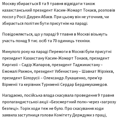
Москву збирається 8 та 9 травня відвідати також
казахстанський президент Касим-Жомарт Токаєв, розповів
посол у Росії Даурен Абаєв. При цьому він не уточнив, чи
збирається політик бути присутнім на параді.
Повідомляється, що у параді 9 тпавня в Москві візьмуть
участь понад 9 тис. осіб та 70 одиниць техніки.
Минулого року на параді Перемоги в Москві були присутні
президент Казахстану Касим-Жомарт Токаєв, президент
Киргизії – Садір Жапаров, президент Таджикистану –
Емомалі Рахмон, президент Узбекистану – Шавкат Мірзієєв,
президент Білорусії – Олександр Лукашенко, прем'єр
Вірменії та керівник Туркменії Сердар Бердимухамедов.
Нагадаємо, посійська влада скасувала проведення 9 травня
пропагандистської акції «Безсмертний полк» через «загрозу
безпеці». Торік ходи теж не було. Про скасування ходи
заявила заступниця голови Комітету Держдуми з праці,