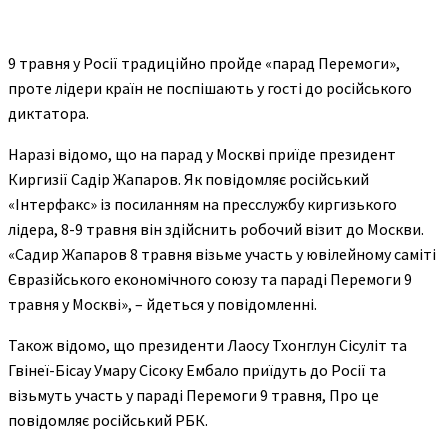
9 травня у Росії традиційно пройде «парад Перемоги»,
проте лідери країн не поспішають у гості до російського
диктатора.
Наразі відомо, що на парад у Москві приїде президент
Киргизії Садір Жапаров. Як повідомляє російський
«Інтерфакс» із посиланням на пресслужбу киргизького
лідера, 8-9 травня він здійснить робочий візит до Москви.
«Садир Жапаров 8 травня візьме участь у ювілейному саміті
Євразійського економічного союзу та параді Перемоги 9
травня у Москві», – йдеться у повідомленні.
Також відомо, що президенти Лаосу Тхонглун Сісуліт та
Гвінеї-Бісау Умару Сісоку Ембало приїдуть до Росії та
візьмуть участь у параді Перемоги 9 травня, Про це
повідомляє російський РБК.