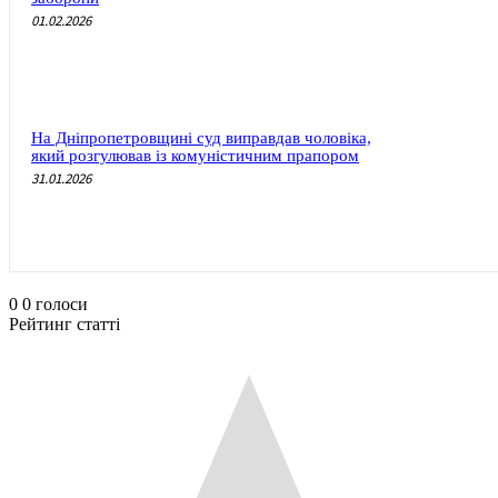
01.02.2026
На Дніпропетровщині суд виправдав чоловіка,
який розгулював із комуністичним прапором
31.01.2026
0
0
голоси
Рейтинг статті