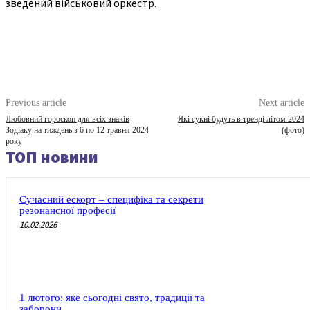
зведений військовий оркестр.
Previous article
Next article
Любовний гороскоп для всіх знаків
Які сукні будуть в тренді літом 2024
Зодіаку на тиждень з 6 по 12 травня 2024
(фото)
року
ТОП новини
Сучасний ескорт – специфіка та секрети
резонансної професії
10.02.2026
1 лютого: яке сьогодні свято, традиції та
заборони