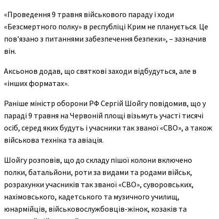
«Проведення 9 травня військового параду і ходи
«Безсмертного полку» в республіці Крим не планується. Це
пов'язано з питаннями забезпечення безпеки», – зазначив
він.
Аксьонов додав, що святкові заходи відбудуться, але в
«інших форматах».
Раніше міністр оборони РФ Сергій Шойгу повідомив, що у
параді 9 травня на Червоній площі візьмуть участі тисячі
осіб, серед яких будуть і учасники так званої «СВО», а також
військова техніка та авіація.
Шойгу розповів, що до складу пішої колони включено
полки, батальйони, роти за видами та родами військ,
розрахунки учасників так званої «СВО», суворовських,
нахімовського, кадетського та музичного училищ,
юнармійців, військовослужбовців-жінок, козаків та