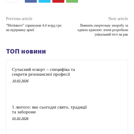
Previous article
Next article
“Метінвест” спрямував 4,4 млрд грн
Виявить смертельну хворобу за
на підтримку армії
однією краплею: вчені розробили
унікальний тест на рак
ТОП новини
Сучасний ескорт – специфіка та
секрети резонансної професії
10.02.2026
1 лютого: яке сьогодні свято, традиції
та заборони
01.02.2026