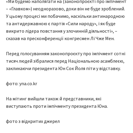
«Ми будемо наполягати на (законопроєкті про імпічмент
– «Главком») неодноразово, доки він не буде зроблений.
У цьому процесі ми побачимо, наскільки антинародною
та антидержавною є партія «Сили народу», і як буде
викрито лідера повстання у злочинній діяльності», –
сказав на пресконференції конгресмен Лі Чже Мен.
Перед голосуванням законопроєкту про імпічмент сотні
тисяч людей зібралися перед Національною асамблеєю,
закликаючи президента Юн Сок Йоля піти у відставку.
фото: yna.co.kr
На мітинг вийшли також й представники, які
виступають проти імпічменту президента Юна.
фото з відкритих джерел