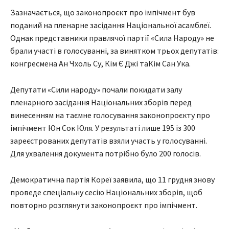
Зазначається, що законопроєкт про імпічмент був
поданий на пленарне засідання Національної асамблеї.
Однак представники правлячої партії «Сила Народу» не
брали участі в голосуванні, за винятком трьох депутатів:
конгресмена Ан Чхоль Су, Кім Є Джі таКім Сан Ука.
Депутати «Сили народу» почали покидати залу
пленарного засідання Національних зборів перед
винесенням на таємне голосування законопроєкту про
імпічмент Юн Сок Юля. У результаті лише 195 із 300
зареєстрованих депутатів взяли участь у голосуванні.
Для ухвалення документа потрібно було 200 голосів.
Демократична партія Кореї заявила, що 11 грудня знову
проведе спеціальну сесію Національних зборів, щоб
повторно розглянути законопроєкт про імпічмент.