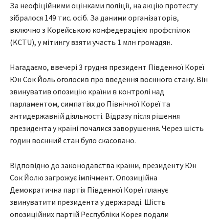
За неофіційними оцінками поліції, на акцію протесту
зібралося 149 тис. осіб. За даними організаторів,
включно з Корейською конфедерацією профспілок
(KCTU), у мітингу взяти участь 1 млн громадян.
Нагадаємо, ввечері 3 грудня президент Південної Кореї
Юн Сок Йоль оголосив про введення воєнного стану. Він
звинуватив опозицію країни в контролі над
парламентом, симпатіях до Північної Кореї та
антидержавній діяльності. Відразу після рішення
президента у країні почалися заворушення. Через шість
годин воєнний стан було скасовано.
Відповідно до законодавства країни, президенту Юн
Сок Йолю загрожує імпічмент. Опозиційна
Демократична партія Південної Кореї планує
звинуватити президента у держзраді. Шість
опозиційних партій Республіки Корея подали