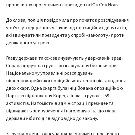
пропозицію про імпічмент президента Юн Сок Йоля.
До слова, поліція повідомила про початок розслідування
у зв'язку з одержанням заяви від опозиційних депутатів,
які звинуватили президента у спробі «заколоту» проти
державного устрою.
Главу держави також звинувачують у державній зраді.
Справа доручена групі з розслідування безпеки при
Національному управлінні розслідувань
південнокорейської поліцейської агенції після подання
двох скарг. Одна скарга була ініційована опозиційною
Партією відновлення Кореї, а інша – групою з 59
активістів. Натомість в адміністрації президента
відкидають звинувачення і наголошують, що глава
держави нібито діяв відповідно до закону.
7 грудня, у день голосування за імпічмент, президент