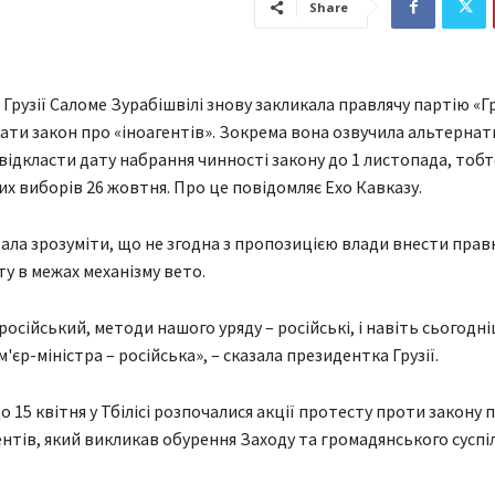
Share
Грузії Саломе Зурабішвілі знову закликала правлячу партію «Г
кати закон про «іноагентів». Зокрема вона озвучила альтерна
відкласти дату набрання чинності закону до 1 листопада, тобт
х виборів 26 жовтня. Про це повідомляє Ехо Кавказу.
дала зрозуміти, що не згодна з пропозицією влади внести прав
у в межах механізму вето.
російський, методи нашого уряду – російські, і навіть сьогодн
єр-міністра – російська», – сказала президентка Грузії.
 15 квітня у Тбілісі розпочалися акції протесту проти закону 
ентів, який викликав обурення Заходу та громадянського суспі