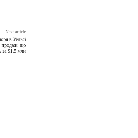
Next article
оря в Уельсі
 продаж: що
 за $1,5 млн