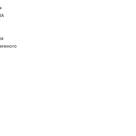
я
ША
ія
оземного