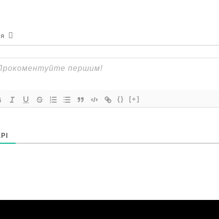
ся
{}
[+]
РІ