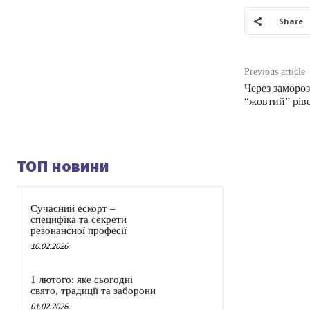
Share
Previous article
Через заморо
“жовтий” рів
ТОП новини
Сучасний ескорт –
специфіка та секрети
резонансної професії
10.02.2026
1 лютого: яке сьогодні
свято, традиції та заборони
01.02.2026