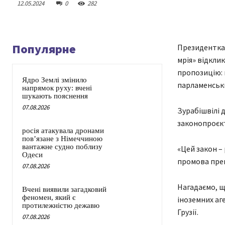
12.05.2024
0
282
Популярне
Президентка 
мрія» відкли
пропозицію: 
Ядро Землі змінило
парламенськи
напрямок руху: вчені
шукають пояснення
07.08.2026
Зурабішвілі 
законопроєкт
росія атакувала дронами
пов’язане з Німеччиною
вантажне судно поблизу
«Цей закон – 
Одеси
промова прем'
07.08.2026
Нагадаємо, що
Вчені виявили загадковий
феномен, який є
іноземних аг
протилежністю дежавю
Грузії.
07.08.2026