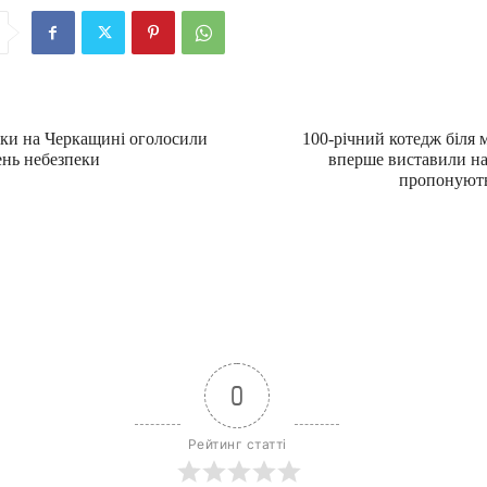
зки на Черкащині оголосили
100-річний котедж біля м
ень небезпеки
вперше виставили на
пропонують
0
Рейтинг статті