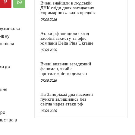
Вчені знайшли в людській
ДНК сліди двох загадкових
«примарних» видів предків
07.08.2026
рузинська
Атаки рф знищили склад
тивну
засобів захисту та офіс
о після
компанії Delta Plus Ukraine
07.08.2026
Вчені виявили загадковий
ки до
феномен, який є
протилежністю дежавю
07.08.2026
ішня
На Запоріжжі два населені
пункти залишились без
світла через атаки рф
07.08.2026
про
льства в