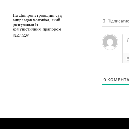
На Дніпропетровщині суд
виправдав чоловіка, який
Підписати
розгулював із
комуністичним прапором
31.01.2026
0
КОМЕНТА