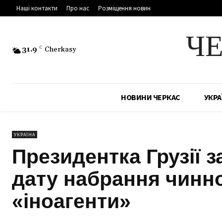
Наші контакти
Про нас
Розміщення новин
Ч
31.9
C
Cherkasy
НОВИНИ ЧЕРКАС
УКРА
УКРАЇНА
Президентка Грузії 
дату набрання чинно
«іноагенти»