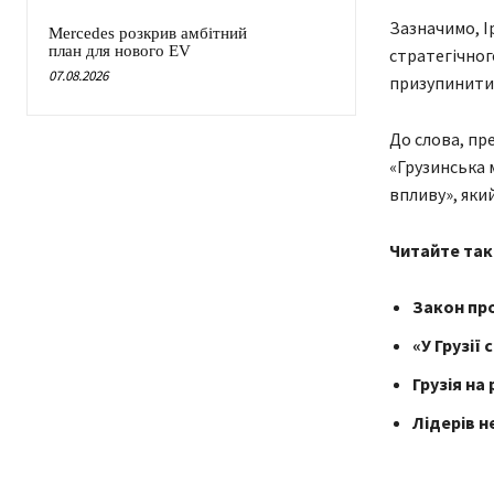
Зазначимо, І
Mercedes розкрив амбітний
план для нового EV
стратегічног
07.08.2026
призупинити 
До слова, пре
«Грузинська 
впливу», яки
Читайте так
Закон про
«У Грузії
Грузія на 
Лідерів н