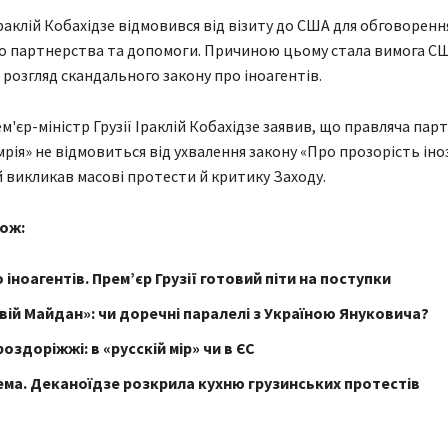
раклій Кобахідзе відмовився від візиту до США для обговоренн
о партнерства та допомоги. Причиною цьому стала вимога С
розгляд скандального закону про іноагентів.
м'єр-міністр Грузії Іраклій Кобахідзе заявив, що правляча парт
мрія» не відмовиться від ухвалення закону «Про прозорість ін
й викликав масові протести й критику Заходу.
ож:
 іноагентів. Прем’єр Грузії готовий піти на поступки
 свій Майдан»: чи доречні паралелі з Україною Януковича?
роздоріжжі: в «русскій мір» чи в ЄС
ема. Деканоїдзе розкрила кухню грузинських протестів