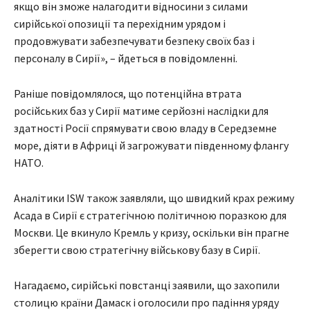
якщо він зможе налагодити відносини з силами
сирійської опозиції та перехідним урядом і
продовжувати забезпечувати безпеку своїх баз і
персоналу в Сирії», – йдеться в повідомленні.
Раніше повідомлялося, що потенційна втрата
російських баз у Сирії матиме серйозні наслідки для
здатності Росії спрямувати свою владу в Середземне
море, діяти в Африці й загрожувати південному флангу
НАТО.
Аналітики ISW також заявляли, що швидкий крах режиму
Асада в Сирії є стратегічною політичною поразкою для
Москви. Це вкинуло Кремль у кризу, оскільки він прагне
зберегти свою стратегічну військову базу в Сирії.
Нагадаємо, сирійські повстанці заявили, що захопили
столицю країни Дамаск і оголосили про падіння уряду