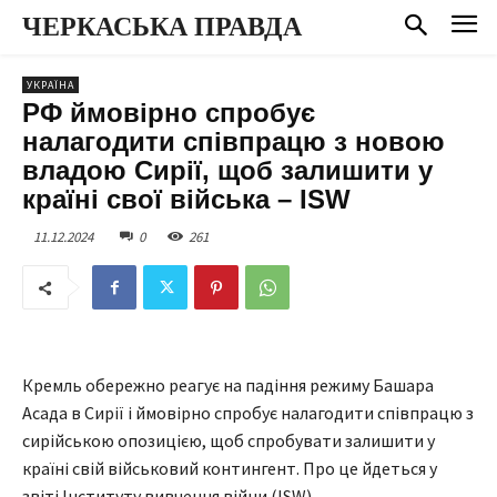
ЧЕРКАСЬКА ПРАВДА
УКРАЇНА
РФ ймовірно спробує
налагодити співпрацю з новою
владою Сирії, щоб залишити у
країні свої війська – ISW
11.12.2024
0
261
Кремль обережно реагує на падіння режиму Башара
Асада в Сирії і ймовірно спробує налагодити співпрацю з
сирійською опозицією, щоб спробувати залишити у
країні свій військовий контингент. Про це йдеться у
звіті Інституту вивчення війни (ISW).