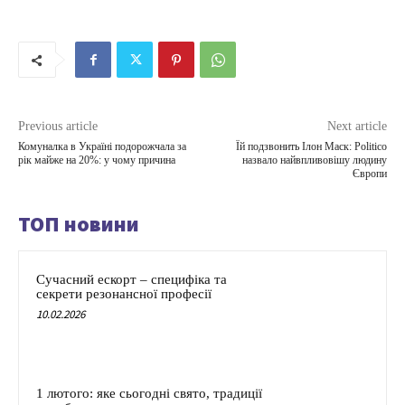
Previous article
Next article
Комуналка в Україні подорожчала за
Їй подзвонить Ілон Маск: Politico
рік майже на 20%: у чому причина
назвало найвпливовішу людину
Європи
ТОП новини
Сучасний ескорт – специфіка та
секрети резонансної професії
10.02.2026
1 лютого: яке сьогодні свято, традиції