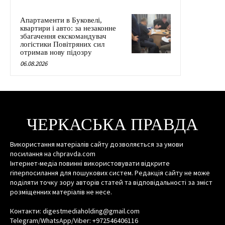
Апартаменти в Буковелі,
квартири і авто: за незаконне
збагачення екскомандувач
логістики Повітряних сил
отримав нову підозру
06.08.2026
ЧЕРКАСЬКА ПРАВДА
Використання матеріалів сайту дозволяється за умови
посилання на chpravda.com
Інтернет-медіа повинні використовувати відкрите
гіперпосилання для пошукових систем. Редакція сайту не може
поділяти точку зору авторів статей та відповідальності за зміст
розміщенних матеріалів не несе.
Контакти: digestmediaholding@gmail.com
Telegram/WhatsApp/Viber: +972546406116