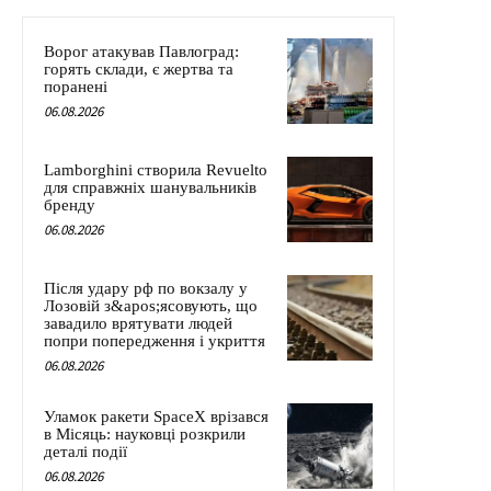
Ворог атакував Павлоград:
горять склади, є жертва та
поранені
06.08.2026
Lamborghini створила Revuelto
для справжніх шанувальників
бренду
06.08.2026
Після удару рф по вокзалу у
Лозовій з&apos;ясовують, що
завадило врятувати людей
попри попередження і укриття
06.08.2026
Уламок ракети SpaceX врізався
в Місяць: науковці розкрили
деталі події
06.08.2026