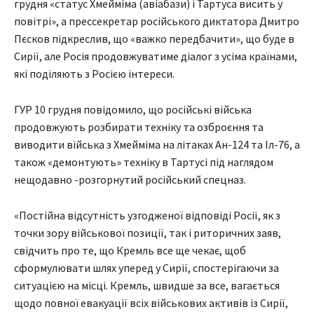
грудня «статус Хмейміма (авіабази) і Тартуса висить у
повітрі», а прессекретар російського диктатора Дмитро
Пєсков підкреслив, що «важко передбачити», що буде в
Сирії, але Росія продовжуватиме діалог з усіма країнами,
які поділяють з Росією інтереси.
ГУР 10 грудня повідомило, що російські війська
продовжують розбирати техніку та озброєння та
виводити війська з Хмейміма на літаках Ан-124 та Іл-76, а
також «демонтують» техніку в Тартусі під наглядом
нещодавно -розгорнутий російський спецназ.
«Постійна відсутність узгодженої відповіді Росії, як з
точки зору військової позиції, так і риторичних заяв,
свідчить про те, що Кремль все ще чекає, щоб
сформулювати шлях уперед у Сирії, спостерігаючи за
ситуацією на місці. Кремль, швидше за все, вагається
щодо повної евакуації всіх військових активів із Сирії,