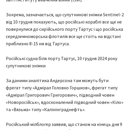
Зокрема, зазначається, що супутникові знімки Sentinel-2
від 10 грудня показують, що російські кораблі все ще не
повернулися до сирійського порту Тартус і що російська
середземноморська флотилія все ще стоїть на відстані
приблизно 8-15 км від Тартуса.
Російські судна біля порту Тартус, 10 грудня 2024 року
супутникові знімки
За даними аналітика Андерсона там можуть бути
фрегат типу «Адмірал Головко Горшков», фрегат типу
«Адмірал Григорович Григорович», підводний човен
«Новоросійськ», вдосконалений підводний човен «Кіло»
та «Вязьма» типу «Калінінграднефть».
Російський мілблогер заявив, що станом на кінець дня 9