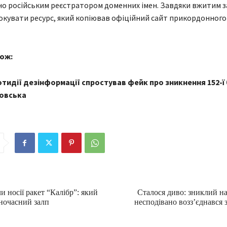
о російським реєстратором доменних імен. Завдяки вжитим 
окувати ресурс, який копіював офіційний сайт прикордонного
ож:
тидії дезінформації спростував фейк про зникнення 152-ї
ровська
и носії ракет “Калібр”: який
Сталося диво: зниклий на 
ночасний залп
несподівано возз’єднався 