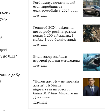
Ford планує почати новий
етап виробництва
електромобілів у 2027 році
ському
07.08.2026
уску
Генштаб ЗСУ повідомив,
що за добу росія втратила
понад 1 200 військових і
й.
майже 1 600 безпілотників
07.08.2026
десі
у до 0,127
Вчені знову знайшли
втрачені рештки мегалодона
07.08.2026
станню добу
а
"Полон для рф – не гарантія
життя": Лубінець
відреагував на розстріл
бійця ЗСУ біля Мирного на
Донеччині
07.08.2026