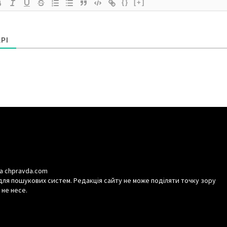
{}
[+]
РІ
а chpravda.com
для пошукових систем. Редакція сайту не може поділяти точку зору
 не несе.