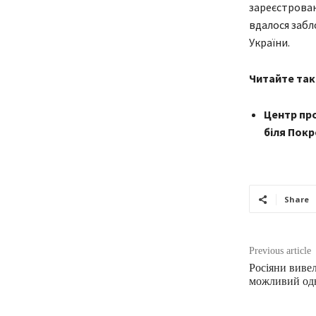
зареєстрован
вдалося забл
України.
Читайте так
Центр про
біля Пок
Share
Previous article
Росіяни вивел
можливий од