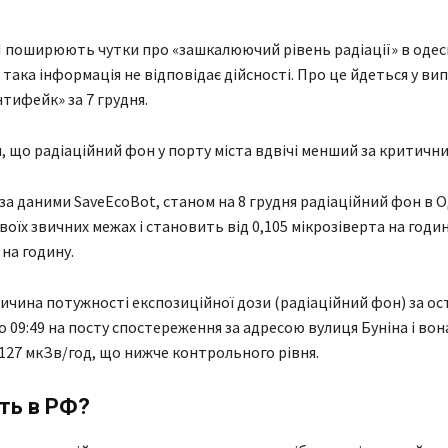
І поширюють чутки про «зашкалюючий рівень радіації» в оде
така інформація не відповідає дійсності. Про це йдеться у вип
тифейк» за 7 грудня.
, що радіаційний фон у порту міста вдвічі менший за критични
 за даними SaveEcoBot, станом на 8 грудня радіаційний фон в О
воїх звичних межах і становить від 0,105 мікрозіверта на годин
 на годину.
чина потужності експозиційної дози (радіаційний фон) за о
о 09:49 на посту спостереження за адресою вулиця Буніна і вон
127 мкЗв/год, що нижче контрольного рівня.
ть в РФ?