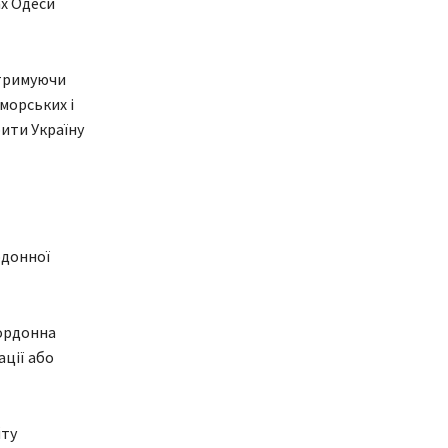
ах Одеси
отримуючи
морських і
ити Україну
рдонної
кордонна
ації або
йту