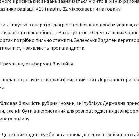
одного з російських видань зазначається нібито в різних район
зники радіації у 19 і навіть 22 мікрозіверти на годину.
ти «живуть» в апаратах для рентгенівського просвічування, 
ози радіації цілодобово… За ситуацією в Одесі та інших чорно
ортах потрібно пильно стежити. Зеленський здатен перетвор
гильник», – заявляють пропагандисти.
Кремль веде інформаційну війну.
нещодавно росіяни створили фейковий сайт Державної прико
ни.
ублював більшість рубрик і новин, які публікує Державна при
ни, але міг бути використаний для розповсюдження дезінформ
ивого впливу.
а Держприкордонслужби встановила, що домен фейкового са