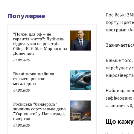
Популярне
Російські ЗМ
порту. Проте 
програми «Ан
"Полон для рф – не
гарантія життя": Лубінець
відреагував на розстріл
Зазначається
бійця ЗСУ біля Мирного на
Донеччині
Більше того,
07.08.2026
перебуває у с
Вчені знову знайшли
мікрозіверта
втрачені рештки
мегалодона
Найвища вели
07.08.2026
зафіксовано 
Російська "бандероль"
становить 0,
знищила сортувальне депо
"Укрпошти" у Павлограді,
є жертви
Що кажу
07.08.2026