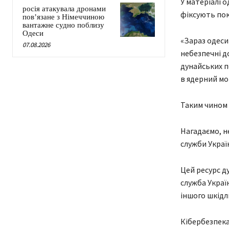
У матеріалі 
росія атакувала дронами
фіксують пока
пов’язане з Німеччиною
вантажне судно поблизу
Одеси
«Зараз одеси
07.08.2026
небезпечні д
дунайських п
в ядерний мо
Таким чином 
Нагадаємо, 
служби Украї
Цей ресурс д
служба Украї
іншого шкідл
Кібербезпек