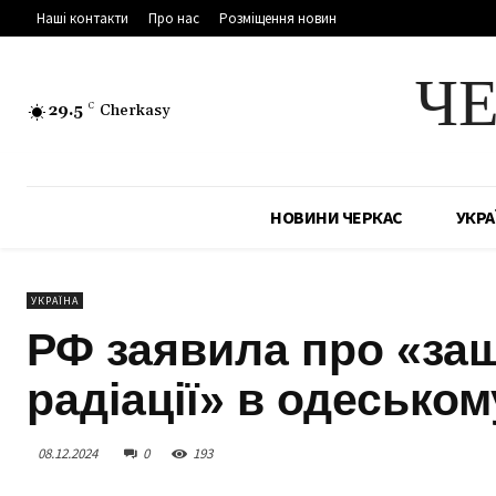
Наші контакти
Про нас
Розміщення новин
Ч
29.5
C
Cherkasy
НОВИНИ ЧЕРКАС
УКРА
УКРАЇНА
РФ заявила про «за
радіації» в одеськом
08.12.2024
0
193