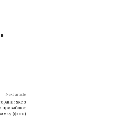
 в
Next article
орани: яке з
о приваблює
зимку (фото)