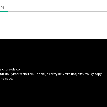
РІ
а chpravda.com
для пошукових систем. Редакція сайту не може поділяти точку зору
 не несе.