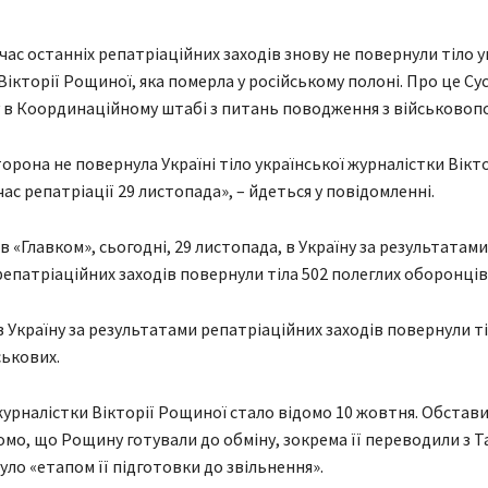
 час останніх репатріаційних заходів знову не повернули тіло у
Вікторії Рощиної, яка померла у російському полоні. Про це Су
 в Координаційному штабі з питань поводження з військовоп
орона не повернула Україні тіло української журналістки Вікто
ас репатріації 29 листопада», – йдеться у повідомленні.
в «Главком», сьогодні, 29 листопада, в Україну за результатами
епатріаційних заходів повернули тіла 502 полеглих оборонців
в Україну за результатами репатріаційних заходів повернули ті
ськових.
урналістки Вікторії Рощиної стало відомо 10 жовтня. Обставин
домо, що Рощину готували до обміну, зокрема її переводили з Т
уло «етапом її підготовки до звільнення».