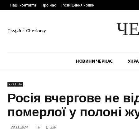
Наші контакти
Про нас
Розміщення новин
Ч
24.6
C
Cherkasy
НОВИНИ ЧЕРКАС
УКРА
УКРАЇНА
Росія вчергове не ві
померлої у полоні ж
29.11.2024
0
226