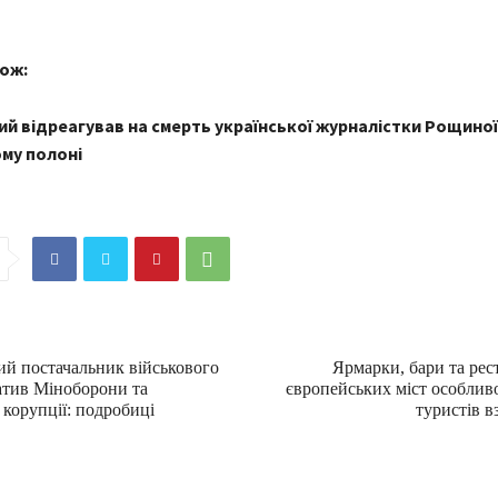
ож:
й відреагував на смерть української журналістки Рощиної
му полоні
й постачальник військового
Ярмарки, бари та рест
атив Міноборони та
європейських міст особлив
корупції: подробиці
туристів в