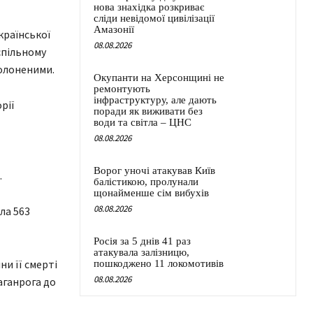
нова знахідка розкриває
сліди невідомої цивілізації
Амазонії
країнської
08.08.2026
спільному
олоненими.
Окупанти на Херсонщині не
ремонтують
інфраструктуру, але дають
рії
поради як виживати без
води та світла – ЦНС
08.08.2026
Ворог уночі атакував Київ
.
балістикою, пролунали
щонайменше сім вибухів
08.08.2026
ла 563
Росія за 5 днів 41 раз
атакувала залізницю,
и її смерті
пошкоджено 11 локомотивів
08.08.2026
аганрога до