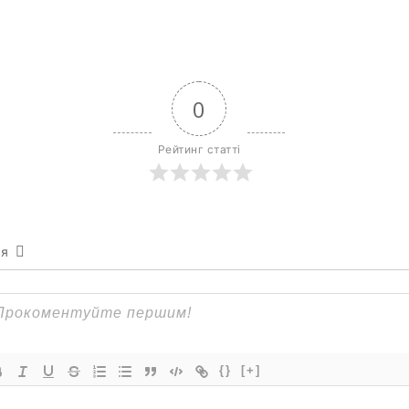
0
Рейтинг статті
ся
{}
[+]