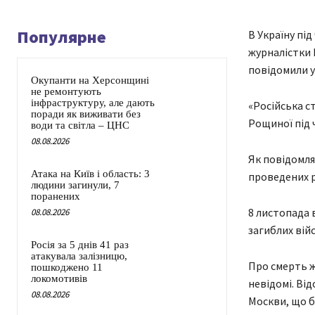
Популярне
В Україну під
журналістки 
повідомили у
Окупанти на Херсонщині
не ремонтують
інфраструктуру, але дають
«Російська ст
поради як виживати без
Рощиної під ч
води та світла – ЦНС
08.08.2026
Як повідомля
Атака на Київ і область: 3
проведених р
людини загинули, 7
поранених
8 листопада 
08.08.2026
загиблих вій
Росія за 5 днів 41 раз
атакувала залізницю,
Про смерть ж
пошкоджено 11
локомотивів
невідомі. Ві
08.08.2026
Москви, що б