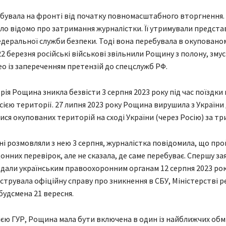
увала на фронті від початку повномасштабного вторгнення. 
ало відомо про затримання журналістки. Її утримували предст
едеральної служби безпеки. Тоді вона перебувала в окуповано
22 березня російські військові звільнили Рощину з полону, зм
ео із запереченням претензій до спецслужб РФ.
ія Рощина зникла безвісти 3 серпня 2023 року під час поїздки 
сією території. 27 липня 2023 року Рощина вирушила з України
ися окупованих територій на сході України (через Росію) за три
ні розмовляли з нею 3 серпня, журналістка повідомила, що про
нних перевірок, але не сказала, де саме перебуває. Спершу зая
дали українським правоохоронним органам 12 серпня 2023 рок
струвала офіційну справу про зникнення в СБУ, Міністерстві р
будсмена 21 вересня.
єю ГУР, Рощина мала бути включена в один із найближчих обм