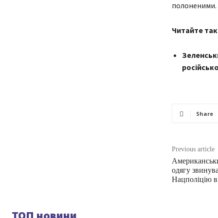
полоненими.
Читайте так
Зеленськи
російсько
Share
Previous article
Американськи
одягу звинув
Нацполіцію в 
ТОП новини