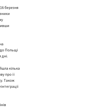
16 березня
авники
му
усивши
на
 до Польщі
 дні.
йшла кілька
ву про її
у. Також
еінтеграції
інів