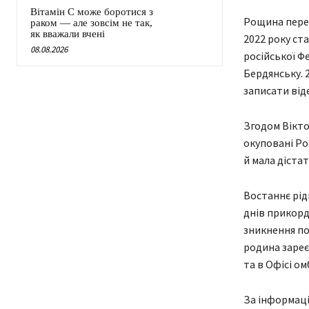
Вітамін C може боротися з
Рощина переб
раком — але зовсім не так,
як вважали вчені
2022 року ст
08.08.2026
російської Ф
Бердянську. 
записати від
Згодом Віктор
окуповані Ро
й мала дістат
Востаннє рід
днів прикордо
зникнення по
родина зареє
та в Офісі ом
За інформаці