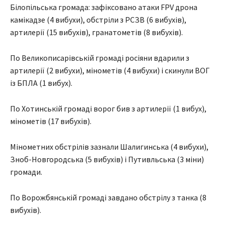
Білопільська громада: зафіксовано атаки FPV дрона
камікадзе (4 вибухи), обстріли з РСЗВ (6 вибухів),
артилерії (15 вибухів), гранатометів (8 вибухів).
По Великописарівській громаді росіяни вдарили з
артилерії (2 вибухи), мінометів (4 вибухи) і скинули ВОГ
із БПЛА (1 вибух).
По Хотинській громаді ворог бив з артилерії (1 вибух),
мінометів (17 вибухів).
Мінометних обстрілів зазнали Шалигинська (4 вибухи),
Зноб-Новгородська (5 вибухів) і Путивльська (3 міни)
громади.
По Ворожбянській громаді завдано обстрілу з танка (8
вибухів).