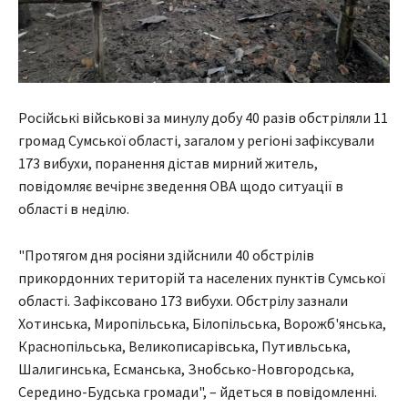
Російські військові за минулу добу 40 разів обстріляли 11
громад Сумської області, загалом у регіоні зафіксували
173 вибухи, поранення дістав мирний житель,
повідомляє вечірнє зведення ОВА щодо ситуації в
області в неділю.
"Протягом дня росіяни здійснили 40 обстрілів
прикордонних територій та населених пунктів Сумської
області. Зафіксовано 173 вибухи. Обстрілу зазнали
Хотинська, Миропільська, Білопільська, Ворожб'янська,
Краснопільська, Великописарівська, Путивльська,
Шалигинська, Есманська, Знобсько-Новгородська,
Середино-Будська громади", – йдеться в повідомленні.