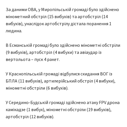
За даними ОВА, у Миропільській громаді було здійснено
мінометний обстріл (15 вибухів) та артобстріл (14
вибухів), унаслідок артобстрілу дістала поранення 1
людина.
В Есманській громаді було здійснено мінометні обстріли
(9 вибухів), артобстріл (4 вибухи) та авіаудар із
вертольота – пуск 4 ракет.
У Краснопільській громаді відбулися скидання ВОГ із
БПЛА (11 вибухів), артилерійський обстріл (4 вибухи),
мінометні обстріли (6 вибухів).
У Середино-Будській громаді здійснено атаку FPV дрона
камікадзе (1 вибух), мінометні обстріли (19 вибухів),
артобстріл (12 вибухів).