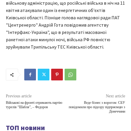
військову адміністрацію, що російські війська в ніч на 11
квітня атакували один із енергетичних об'єктів
Київської області. Пізніше голова наглядової ради ПАТ
"Центренерго" Андрій Гота повідомив агентству
"Інтерфакс-Україна", що в результаті масованої
ракетної атаки минулої ночі, війська РФ повністю
зруйнували Трипільську ТЕС Київської області.
Previous article
Next article
Військові на фронті отримають партію
Веде бізнес з ворогом: СБУ
турелів “Шабля”, – Федоров
повідомили про підозру підприємцю з
Донеччини
ТОП новини