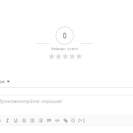
0
Рейтинг статті
ся
{}
[+]