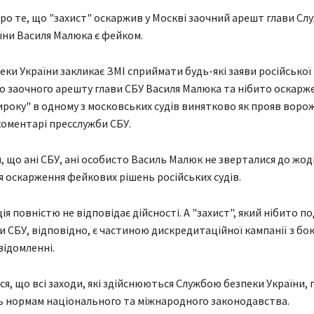
ро те, що "захист" оскаржив у Москві заочний арешт глави Сл
їни Василя Малюка є фейком.
еки України закликає ЗМІ сприймати будь-які заяви російської
о заочного арешту глави СБУ Василя Малюка та нібито оскарже
вироку" в одному з московських судів винятково як прояв ворож
коментарі пресслужби СБУ.
, що ані СБУ, ані особисто Василь Малюк не зверталися до жо
я оскарження фейкових рішень російських судів.
я повністю не відповідає дійсності. А "захист", який нібито по
ви СБУ, відповідно, є частиною дискредитаційної кампанії з боку
відомленні.
я, що всі заходи, які здійснюються Службою безпеки України,
 нормам національного та міжнародного законодавства.