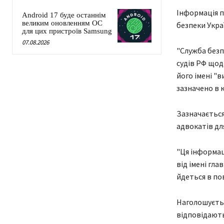
Інформація п
Android 17 буде останнім
великим оновленням ОС
безпеки Укра
для цих пристроїв Samsung
07.08.2026
"Служба безп
судів РФ щод
його імені "
зазначено в 
Зазначається
адвокатів дл
"Ця інформаці
від імені гла
йдеться в по
Наголошуєтьс
відповідають