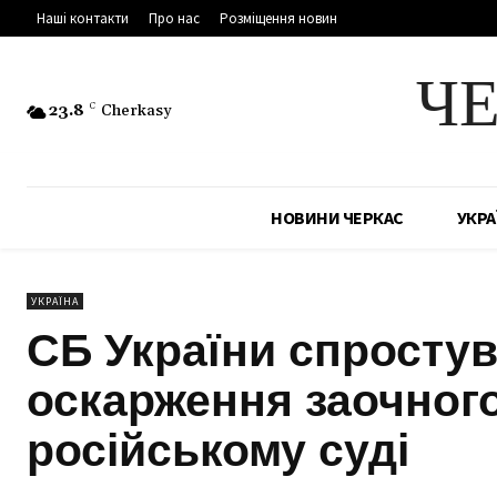
Наші контакти
Про нас
Розміщення новин
Ч
23.8
C
Cherkasy
НОВИНИ ЧЕРКАС
УКРА
УКРАЇНА
СБ України спросту
оскарження заочног
російському суді