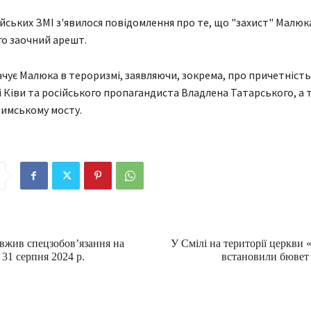
ійських ЗМІ з'явилося повідомлення про те, що "захист" Малюк
о заочний арешт.
ачує Малюка в тероризмі, заявляючи, зокрема, про причетність
ллі Ківи та російського пропагандиста Владлена Татарського, а 
римському мосту.
вжив спецзобов’язання на
У Смілі на території церкви 
 31 серпня 2024 р.
встановили бювет