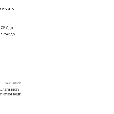
а нібито
 СБУ до
також до
Next article
«Блага вість»
 питної води