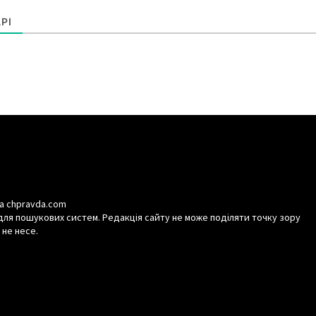
РІ
а chpravda.com
для пошукових систем. Редакція сайту не може поділяти точку зору
 не несе.