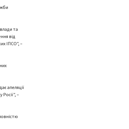
ужби
 влади та
ння від
их ІПСО", –
дних
дає апеляції
 Росії", –
 повністю