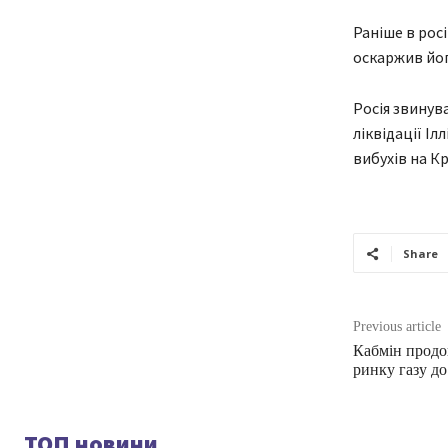
Раніше в рос
оскаржив йог
Росія звинув
ліквідації І
вибухів на К
Share
Previous article
Кабмін продо
ринку газу до
ТОП новини