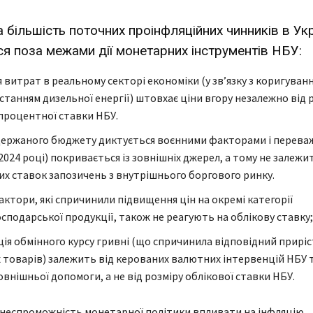
більшість поточних проінфляційних чинників в Укр
я поза межами дії монетарних інструментів НБУ:
 витрат в реальному секторі економіки (у зв’язку з коригуван
станням дизельної енергії) штовхає ціни вгору незалежно від 
процентної ставки НБУ.
ержаного бюджету диктується воєнними факторами і перева
2024 році) покривається із зовнішніх джерел, а тому не залежи
х ставок запозичень з внутрішнього боргового ринку.
актори, які спричинили підвищення цін на окремі категорії
осподарської продукції, також не реагують на облікову ставку;
ія обмінного курсу гривні (що спричинила відповідний приріс
 товарів) залежить від керованих валютних інтервенцій НБУ т
внішньої допомоги, а не від розміру облікової ставки НБУ.
 неспроможність монетарної політики впливати на інфляцію