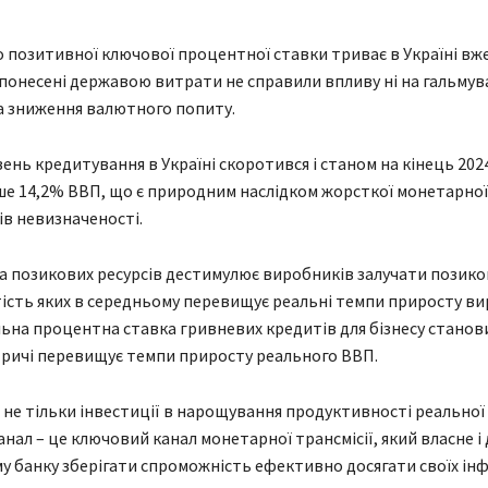
 позитивної ключової процентної ставки триває в Україні вже
 понесені державою витрати не справили впливу ні на гальмув
 на зниження валютного попиту.
вень кредитування в Україні скоротився і станом на кінець 2024
е 14,2% ВВП, що є природним наслідком жорсткої монетарної
ів невизначеності.
а позикових ресурсів дестимулює виробників залучати позиков
ість яких в середньому перевищує реальні темпи приросту в
альна процентна ставка гривневих кредитів для бізнесу стано
тричі перевищує темпи приросту реального ВВП.
 не тільки інвестиції в нарощування продуктивності реальної
нал – це ключовий канал монетарної трансмісії, який власне і 
 банку зберігати спроможність ефективно досягати своїх ін