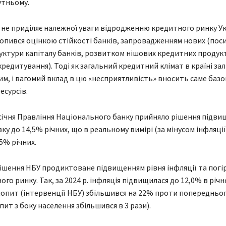
утньому.
 не приділяє належної уваги відродженню кредитного ринку Ук
хопився оцінкою стійкості банків, запровадженням нових (пос
уктури капіталу банків, розвитком нішових кредитних продукт
редитування). Тоді як загальний кредитний клімат в країні за
м, і вагомий вклад в цю «несприятливість» вносить саме базо
есурсів.
3 січня Правління Національного банку прийняло рішення підв
ку до 14,5% річних, що в реальному вимірі (за мінусом інфляції
5% річних.
шення НБУ продиктоване підвищенням рівня інфляції та пог
го ринку. Так, за 2024 р. інфляція підвищилася до 12,0% в річн
опит (інтервенції НБУ) збільшився на 22% проти попередньог
пит з боку населення збільшився в 3 рази).