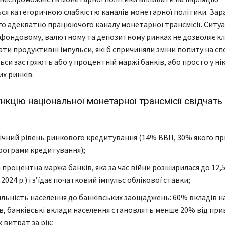
я категоричною слабкістю каналів монетарної політики. Зара
о адекватно працюючого каналу монетарної трансмісії. Ситуа
фондовому, валютному та депозитному ринках не дозволяє к
ати продуктивні імпульси, які б спричиняли зміни попиту на с
льси застряють або у процентній маржі банків, або просто у ні
их ринків.
кцію національної монетарної трансмісії свідчать 
ічний рівень ринкового кредитування (14% ВВП, 30% якого пр
програми кредитування);
а процентна маржа банків, яка за час війни розширилася до 12,
2024 р.) і з’їдає початковий імпульс облікової ставки;
ильність населення до банківських заощаджень: 60% вкладів 
в, банківські вклади населення становлять менше 20% від пр
 витрат за рік;