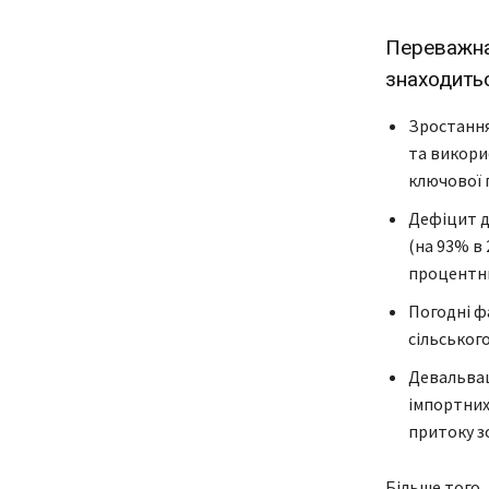
Переважна 
знаходитьс
Зростання
та викори
ключової 
Дефіцит д
(на 93% в 
процентни
Погодні ф
сільськог
Девальвац
імпортних
притоку зо
Більше того,