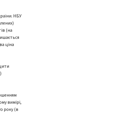
раїни. НБУ
илених)
ів (на
лишається
ва ціна
ищити
)
іршенням
ому вимірі,
о року (в