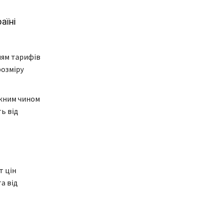
аїні
ням тарифів
розміру
жним чином
ть від
т цін
а від