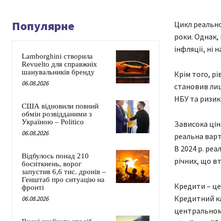
Популярне
Цикл реально
роки. Однак,
інфляції, ні
Lamborghini створила
Revuelto для справжніх
шанувальників бренду
Крім того, рі
06.08.2026
становив лиш
НБУ та ризик
США відновили повний
обмін розвідданими з
Україною – Politico
Зависока цін
06.08.2026
реальна варт
В 2024 р. ре
Відбулось понад 210
річних, що в
боєзіткнень, ворог
запустив 6,6 тис. дронів –
Генштаб про ситуацію на
Кредити – це
фронті
Кредитний ка
06.08.2026
центральному