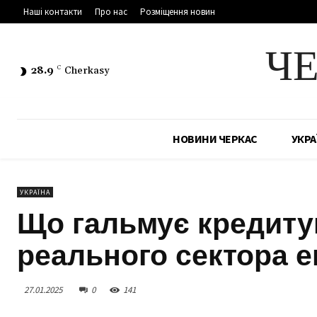
Наші контакти
Про нас
Розміщення новин
Ч
28.9
C
Cherkasy
НОВИНИ ЧЕРКАС
УКРА
УКРАЇНА
Що гальмує кредиту
реального сектора е
27.01.2025
0
141