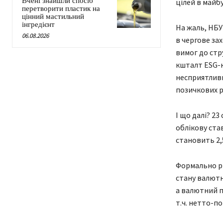
Вчені знайшли спосіб
цілей в майб
перетворити пластик на
цінний мастильний
інгредієнт
На жаль, НБУ
06.08.2026
в чергове за
вимог до стр
кшталт ESG-к
несприятливи
позичкових р
І що далі? 2
облікову став
становить 2,
Формально рі
стану валютно
а валютний п
т.ч. нетто-по