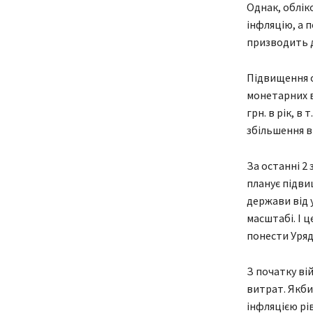
Однак, облік
інфляцію, а 
призводить д
Підвищення о
монетарних в
грн. в рік, в
збільшення в
За останні 2 
планує підви
держави від 
масштабі. І ц
понести Уряд
З початку ві
витрат. Якби
інфляцією рі