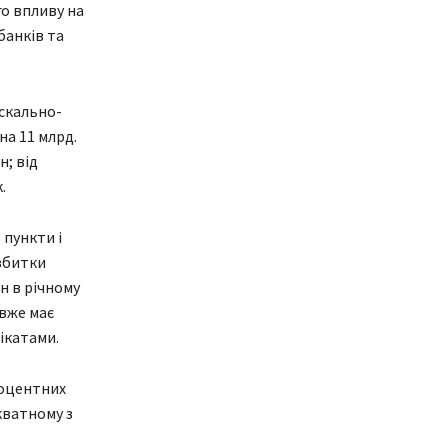
го впливу на
банків та
іскально-
а 11 млрд.
н; від
.
 пункти і
 збитки
н в річному
 вже має
ікатами.
роцентних
кватному з