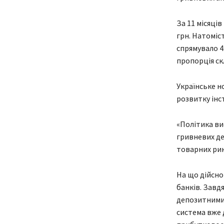
За 11 місяці
грн. Натоміс
спрямувало 43
пропорція скл
Українське н
розвитку інс
«Політика ви
гривневих деп
товарних рин
На що дійсно
банків. Завд
депозитними
система вже 