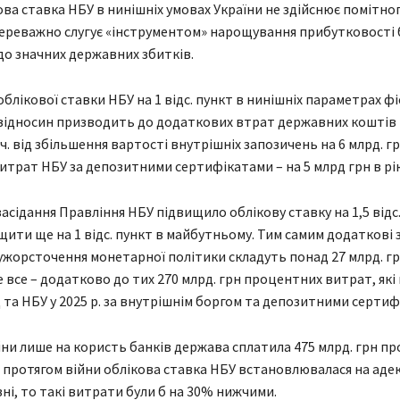
ова ставка НБУ в нинішніх умовах України не здійснює помітно
переважно слугує «інструментом» нарощування прибутковості 
о значних державних збитків.
блікової ставки НБУ на 1 відс. пункт в нинішніх параметрах ф
ідносин призводить до додаткових втрат державних коштів н
 т.ч. від збільшення вартості внутрішніх запозичень на 6 млрд. гр
итрат НБУ за депозитними сертифікатами – на 5 млрд грн в рік
засідання Правління НБУ підвищило облікову ставку на 1,5 відс.
щити ще на 1 відс. пункт в майбутньому. Тим самим додаткові
ужорсточення монетарної політики складуть понад 27 млрд. гр
е все – додатково до тих 270 млрд. грн процентних витрат, які
 та НБУ у 2025 р. за внутрішнім боргом та депозитними сертиф
йни лише на користь банків держава сплатила 475 млрд. грн п
 протягом війни облікова ставка НБУ встановлювалася на аде
вні, то такі витрати були б на 30% нижчими.