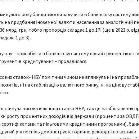
в минулого року банки змогли залучити в банківську систему ли
ть на придбання іноземної валюти населення за аналогічний п
6 млрд. грн, тобто пропорція складає 1 до 17! (ще в 2023 р. ві
адала 1 до 3).
оу-хау – привабити в банківську систему вільні гривневі кошти
трументів кредитування – провалилася.
соких ставок» НБУ помітним чином не вплинула ні на привабл
озитів, ні на стабілізацію валютного ринку, ні на цінову стаб
ках.
 вплинула висока ключова ставка НБУ, так це на збільшення п
яки росту процентних доходів від держави (проценти за ОВДП
 сертифікатами та пільговими кредитними програмами), банк
другий рік поспіль демонструє історично рекордні показники