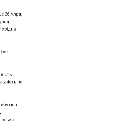
ше 26 млрд.
еріод
дповідна
 без
ивість
ільність на
рибутків
,
івська