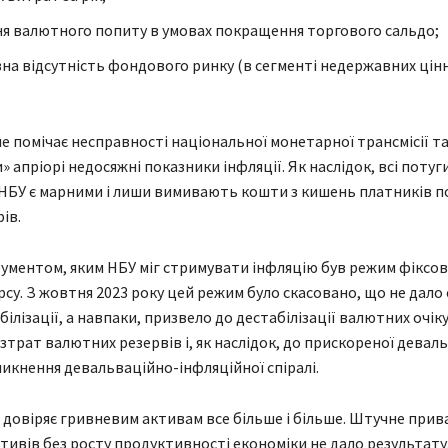
я валютного попиту в умовах покращення торгового сальдо;
на відсутність фондового ринку (в сегменті недержавних цін
е помічає несправності національної монетарної трансмісії т
 апріорі недосяжні показники інфляції. Як наслідок, всі потуг
 НБУ є марними і лиши вимивають кошти з кишень платників п
ів.
ументом, яким НБУ міг стримувати інфляцію був режим фіксо
рсу. З жовтня 2023 року цей режим було скасовано, що не дало 
ілізації, а навпаки, призвело до дестабілізації валютних очік
зтрат валютних резервів і, як наслідок, до прискореної деваль
никнення девальваційно-інфляційної спіралі.
 довіряє гривневим активам все більше і більше. Штучне при
тивів без росту продуктивності економіки не дало результату