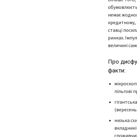
обумовлюєтьс
немає жодног
кредитному, 
ставці посил
ринках. Імпу
величині сам
Про дисфун
факти:
мікроскоп
пільгові 
гігантськ
(вересень 
низька сх
вкладникі
споживчих