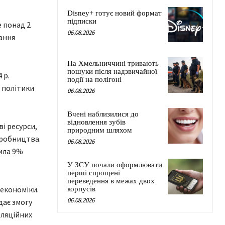
Disney+ готує новий формат
підписки
 понад 2
06.08.2026
ання
На Хмельниччині тривають
пошуки після надзвичайної
 р.
події на полігоні
 політики
06.08.2026
Вчені наблизилися до
відновлення зубів
і ресурси,
природним шляхом
иробництва.
06.08.2026
вила 9%
У ЗСУ почали оформлювати
перші спрощені
переведення в межах двох
 економіки.
корпусів
06.08.2026
дає змогу
фляційних