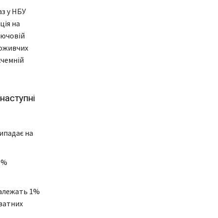
з у НБУ
ція на
лючовій
поживчих
кчемній
наступні
ипадає на
5%
належать 1%
иватних