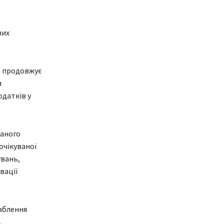
них
а продовжує
и
одатків у
ваного
очікуваної
увань,
вації
ваблення
.