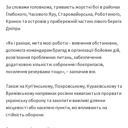
За словами головкома, тривають жорсткі бої в районах
Глибокого, Часового Яру, Старомайорська, Роботиного,
Кринок та островів у прибережній частині лівого берега
Дніпра.
«Як і раніше, мета моєї роботи – вивчення обстановки,
допомога командирам бригад в організації бойових дій,
розв'язання проблемних питань, забезпечення
додатковою кількістю озброєння і боєприпасів,
посилення резервами тощо», – зазначив він.
Також на Куп’янському, Покровському, Курахівському та
Времівському напрямках росіяни намагаються прорвати
українську оборону та захопити важливі ділянки
місцевості або населені пункти, які впливають на
стійкість оборони.