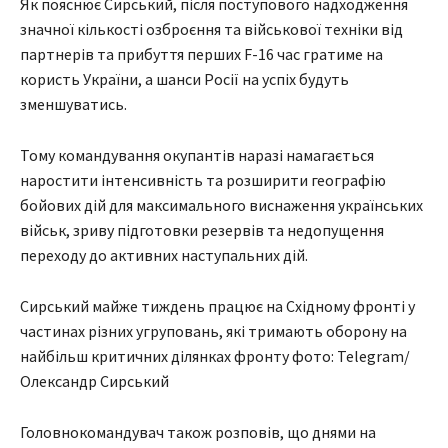
Як пояснює Сирський, після поступового надходження
значної кількості озброєння та військової техніки від
партнерів та прибуття перших F-16 час гратиме на
користь України, а шанси Росії на успіх будуть
зменшуватись.
Тому командування окупантів наразі намагається
наростити інтенсивність та розширити географію
бойових дій для максимального виснаження українських
військ, зриву підготовки резервів та недопущення
переходу до активних наступальних дій.
Сирський майже тиждень працює на Східному фронті у
частинах різних угруповань, які тримають оборону на
найбільш критичних ділянках фронту фото: Telegram/
Олександр Сирський
Головнокомандувач також розповів, що днями на