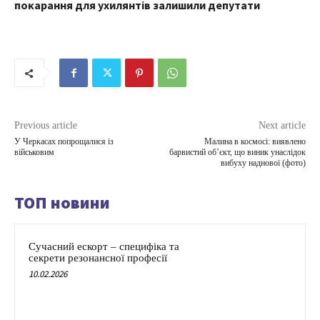
покарання для ухилянтів залишили депутати
Previous article
Next article
У Черкасах попрощалися із
Малина в космосі: виявлено
військовим
барвистий об’єкт, що виник унаслідок
вибуху наднової (фото)
ТОП новини
Сучасний ескорт – специфіка та
секрети резонансної професії
10.02.2026