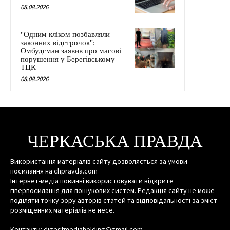
08.08.2026
"Одним кліком позбавляли
законних відстрочок":
Омбудсман заявив про масові
порушення у Берегівському
ТЦК
08.08.2026
ЧЕРКАСЬКА ПРАВДА
Використання матеріалів сайту дозволяється за умови
посилання на chpravda.com
Інтернет-медіа повинні використовувати відкрите
гіперпосилання для пошукових систем. Редакція сайту не може
поділяти точку зору авторів статей та відповідальності за зміст
розміщенних матеріалів не несе.
Контакти: digestmediaholding@gmail.com