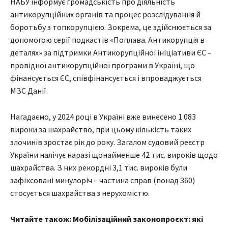
НАБУ інформує громадськість про діяльність
антикорупційних органів та процес розслідування й
боротьбу з топкорупцією. Зокрема, це здійснюється за
допомогою серії подкастів «Поплава. Антикорупція в
деталях» за підтримки Антикорупційної ініціативи ЄС –
провідної антикорупційної програми в Україні, що
фінансується ЄС, співфінансується і впроваджується
МЗС Данії.
Нагадаємо, у 2024 році в Україні вже винесено 1 083
вироки за шахрайство, при цьому кількість таких
злочинів зростає рік до року. Загалом судовий реєстр
України налічує наразі щонайменше 42 тис. вироків щодо
шахрайства. З них рекордні 3,1 тис. вироків були
зафіксовані минулоріч – частина справ (понад 360)
стосується шахрайства з нерухомістю.
Читайте також: Мобілізаційний законопроєкт: які