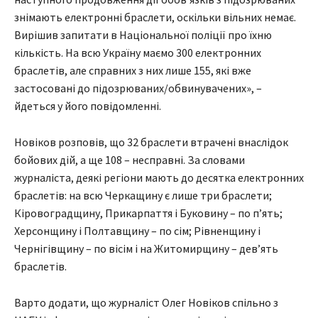
знімають електронні браслети, оскільки вільних немає.
Вирішив запитати в Національної поліції про їхню
кількість. На всю Україну маємо 300 електронних
браслетів, але справних з них лише 155, які вже
застосовані до підозрюваних/обвинувачених», –
йдеться у його повідомленні.
Новіков розповів, що 32 браслети втрачені внаслідок
бойових дій, а ще 108 – несправні. За словами
журналіста, деякі регіони мають до десятка електронних
браслетів: на всю Черкащину є лише три браслети;
Кіровоградщину, Прикарпаття і Буковину – по п’ять;
Херсонщину і Полтавщину – по сім; Рівненщину і
Чернігівщину – по вісім і на Житомирщину – дев’ять
браслетів.
Варто додати, що журналіст Олег Новіков спільно з