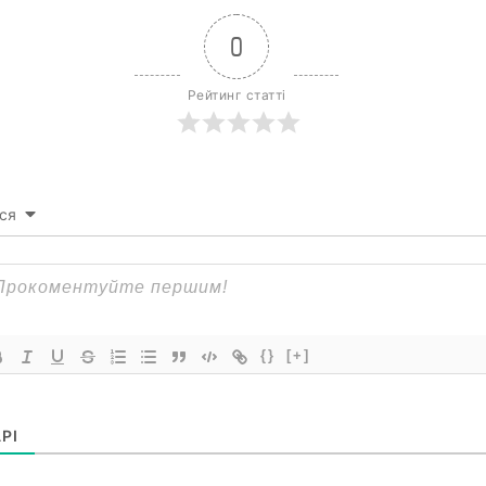
0
Рейтинг статті
ся
{}
[+]
РІ