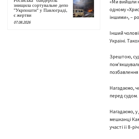
Російська "бандероль"
«Ми вийшли н
знищила сортувальне депо
одному «Хрис
"Укрпошти" у Павлограді,
є жертви
іншими», – ро
07.08.2026
Інший чолові
Україні. Тако
Зрештою, суд
пом’якшуваль
позбавлення в
Нагадаємо, ч
перед судом.
Нагадаємо, у
мешканці Кам
участі її 8-рі