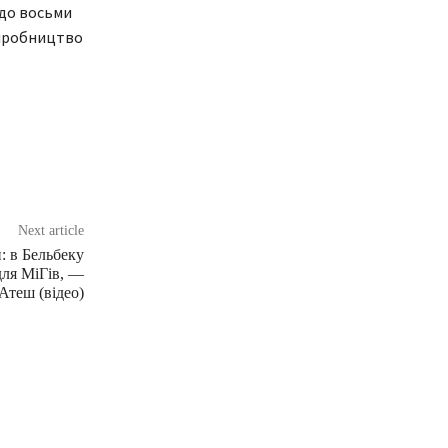
 до восьми
 виробництво
Next article
: в Бельбеку
для МіГів, —
Атеш (відео)