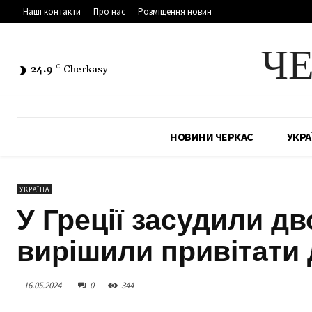
Наші контакти
Про нас
Розміщення новин
Ч
24.9
C
Cherkasy
НОВИНИ ЧЕРКАС
УКРА
УКРАЇНА
У Греції засудили дво
вирішили привітати 
16.05.2024
0
344