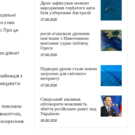
Дрон зафіксував момент
народження горбатого кита
біля узбережжя Австралії
ксуальні
07.08.2026
н з них
і. Про це
росія атакувала дронами
пов’язане з Німеччиною
вантажне судно поблизу
Одеси
ьох дівчат
07.08.2026
Підводні дрони стали новою
загрозою для світового
найомців з
інтернету
бмацувати.
07.08.2026
Сікорський закликав
обговорити можливість
, пояснили
збиття російських ракет над
внолітніх,
Україною
06.08.2026
оскресіння.