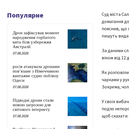
Популярне
Суд міста Сал
домагання до 
пояснив, що х
Дрон зафіксував момент
пишуть видан
народження горбатого
кита біля узбережжя
Австралії
За даними слі
07.08.2026
віком від 12 
росія атакувала дронами
пов’язане з Німеччиною
Як розповіли
вантажне судно поблизу
чарками у ру
Одеси
Зокрема, чол
07.08.2026
Підводні дрони стали
У своїх вибач
новою загрозою для
подію непоро
світового інтернету
щоб сказати 
07.08.2026