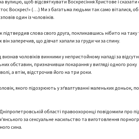
а вулицю, щоб відсвяткувати Воскресіння Христове і сказати
тос Воскрес!» (…) Ми з багатьма людьми так само віталися, об
зповів один із чоловіків.
к підтвердив слова свого друга, покликавшись нібито на таку
ж він заперечив, що дівчат хапали за груди чи за спину.
 визнав чоловіків винними у непристойному нападі за відсутн
них обставин, призначивши покарання у вигляді одного року
олі, а втім, відстрочив його на три роки.
оловік, якого підозрюють у зґвалтуванні маленьких доньок, п
 Дніпропетровській області правоохоронці повідомили про пі
'янського за сексуальне насильство та виготовлення порногр
чного сина.