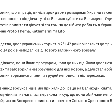
оніки, що в Греції, виніс вирок двом громадянам України за се
неповнолітніх дівчат у ніч з Великої суботи на Великдень. Оди
отів привітати дівчат зі святом, як це нібито роблять в Україн
ня Proto Thema, Kathimerini та Lifo.
дства, двоє українських туристів 26 і 42 років чіплялися до тр
до 14 років неподалік від Нового залізничного вокзалу.
 дівчата, вони йшли тротуаром, коли до них підійшли двоє нез
ках та заговорили незрозумілою для них мовою, а далі стали о
овіки торкалися спини та грудей неповнолітніх перехожих.
еннях двоє українців, які приїхали до Греції на Великодні свята
зумінням і намагалися переконати суд, що вони обіймали непо
«Христос Воскрес» і привітати зі святом Світлого Христового В