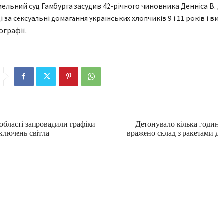
мельний суд Гамбурга засудив 42-річного чиновника Денніса В.
і за сексуальні домагання українських хлопчиків 9 і 11 років і
ографії.
області запровадили графіки
Детонувало кілька годин
ключень світла
вражено склад з ракетами 