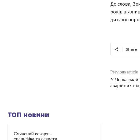
До слова, Зе
років в'язниц
дитячої порн
Share
Previous article
У Черкаській 
аварійних від
ТОП новини
Сучасний ескорт –
специфіка та секрети