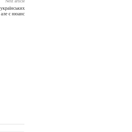
Next article
 українських
 але є нюанс