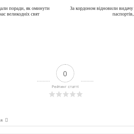
али поради, як оминути
За кордоном відновили видачу
час великодніх свят
паспортів,
0
Рейтинг статті
ся