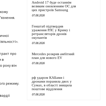
Android 17 буде останнім
великим оновленням ОС для
цих пристроїв Samsung
ькому
07.08.2026
ʼязнення.
Генштаб підтвердив
ураження РЛС у Криму і
ретрансляторів дронів
ичної
окупантів
іяльності».
07.08.2026
нтракт про
Mercedes розкрив амбітний
план для нового EV
и в
07.08.2026
о року він
рф ударом КАБами і
дронами поранила двох у
рого режиму.
Сумах, в області знищила
поштове відділення
07.08.2026
вардії