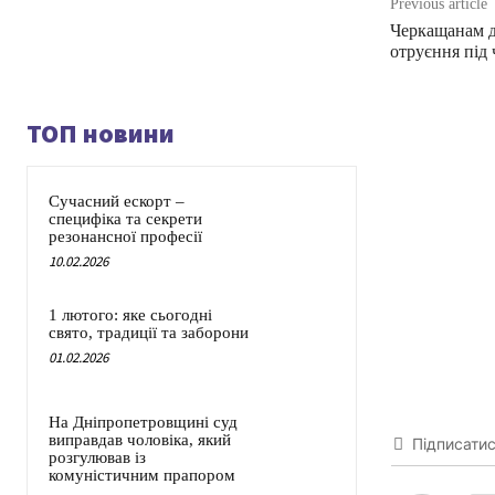
Previous article
Черкащанам д
отруєння під 
ТОП новини
Сучасний ескорт –
специфіка та секрети
резонансної професії
10.02.2026
1 лютого: яке сьогодні
свято, традиції та заборони
01.02.2026
На Дніпропетровщині суд
виправдав чоловіка, який
Підписати
розгулював із
комуністичним прапором