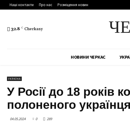
Наші контакти
Про нас
Розміщення новин
Ч
32.8
C
Cherkasy
НОВИНИ ЧЕРКАС
УКРА
УКРАЇНА
У Росії до 18 років к
полоненого українц
04.05.2024
0
289