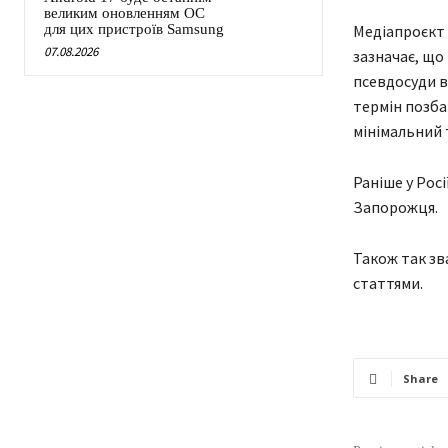
великим оновленням ОС
Медіапроєкт 
для цих пристроїв Samsung
07.08.2026
зазначає, що
псевдосуди в
термін позба
мінімальний т
Раніше у Рос
Запорожця.
Також так зв
статтями.
Share