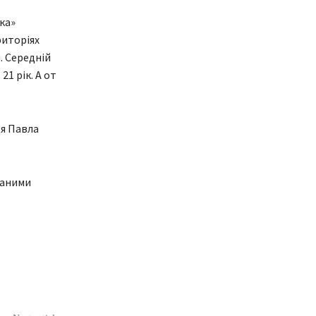
ка»
риторіях
. Середній
1 рік. А от
ця Павла
маними