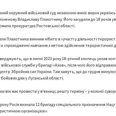
енний окружний військовий суд незаконно виніс вирок українс
оненому Владиславу Плахотнику. Його засудили до 18 років ув
омила прокуратура Ростовської області.
али Плахотника винним нібито в «участі у діяльності терорист
 та «проходженні навчання з метою здійснення терористичної д
стверджують, що в липні 2023 року 18-річний хлопець уклав ко
військової служби у бригаді «Азов», після чого його відправил
ентр Збройних сил України. Там кажуть, що до грудня минулог
 бойових діях у Луганській області.
и він має провести у в'язниці, решту терміну – у колонії суво
2 року Росія визнала 12 бригаду спеціального призначення Нацг
ристичною організацією».