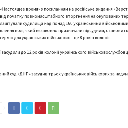
«Настоящее время» з посиланням на російське видання «Верст
 від початку повномасштабного вторгнення на окупованих те
лаштували судилища над понад 160 українськими військовими
влення волі, який незаконно призначали підсудним, становить 2
ермін для українських військових – це 8 років колонії.
ії засудили до 12 років колонії українського військовослужбов
аний суд «ДНР» засудив трьох українських військових за наду