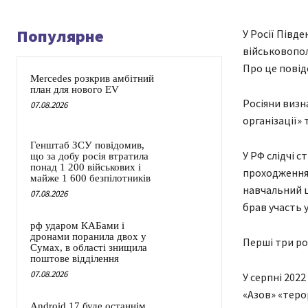
Популярне
У Росії Півд
військовопол
Про це повід
Mercedes розкрив амбітний
план для нового EV
Росіяни визн
07.08.2026
організації»
Генштаб ЗСУ повідомив,
У РФ слідчі 
що за добу росія втратила
понад 1 200 військових і
проходження 
майже 1 600 безпілотників
навчальний ц
07.08.2026
брав участь у
рф ударом КАБами і
дронами поранила двох у
Перші три рок
Сумах, в області знищила
поштове відділення
07.08.2026
У серпні 202
«Азов» «теро
Android 17 буде останнім